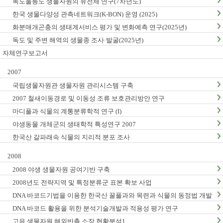
독도울릉도 생물자원의 유전체 연구(7차년도)
한국 생물다양성 관측네트워크(K-BON) 운영 (2025)
화분매개곤충의 생태계서비스 평가 및 변화예측 연구(2025년)
독도 및 주변 해역의 생물종 조사·발굴(2025년)
자체연구보고서
2007
국립생물자원관 생물자원 관리시스템 구축
2007 철새이동경로 및 이동성 조류 보호관리방안 연구
마디풀과 식물의 계통분류학적 연구 (I)
야생동물 개체군의 생태학적 특성연구 2007
한국산 갈파래속 식물의 지리적 분포 조사
2008
2008 야생 생물자원 공여기반 구축
2008년도 전략지역 및 특정분류군 표본 확보 사업
DNA 바코드기법을 이용한 한국산 꿀풀과와 목련과 식물의 동정법 개발
: I. 꿀풀과
DNA 바코드 활용을 위한 분석기술개발과 적용성 평가 연구
고유 생물자원 해외반출 소장 현황분석1