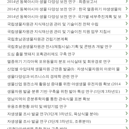
2014년 동북아시아 생물 다양성 보전 연구 : 최종보고서
2014년 동북아시아 생물 다양성 보전 연구 : 한국 멸종위기 야생생물의
동북아시아 분포현황
2014년 동북아시아 생물 다양성 보전 연구: 국가별 세부추진계획 및 보
전정책지원 전략보고서
국립생물자원관 지식재산권 관리 및 기술이전 전략 수립
국립생물자원관 지식재산권 관리 및 기술이전 지원 업무 지침서
국립호남권생물자원관 건립기본계획
국립호남권생물자원관 전시(체험시설) 기획 및 콘텐츠 개발 연구
도심 출몰 멧돼지 포획관리제도 구축 연구
멸종위기 기각아목 포유동물의 분포 서식실태 및 회유경로 연구
산업별 수입대체 생물자원 근연종 발굴(I) : 자생식물자원의 아로마 물
질 탐색 및 발굴
생물다양성과 비즈니스의 경제학 관련 연구
생물산업 원천소재 활용성 증대를 위한 야생생물 유전자원 확보 (2014
년)
생물자원 발굴·분류 기반 구축을 위한 발아 특성 연구 (1단계 3차년도)
영남지역의 준분류학자를 통한 관속식물 표본 확보
유용조류현황 파악 및 배양기법 연구
자생생물 조사 발굴 연구(3단계 3차년도, 육상식물 분야)
자생생물 조사 발굴 연구 (3단계 3차년도, 조류분야)
(유형?)자생생물 종합 정보 구축 방안