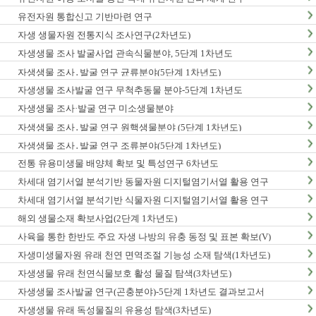
유전자원 통합신고 기반마련 연구
자생 생물자원 전통지식 조사연구(2차년도)
자생생물 조사 발굴사업 관속식물분야, 5단계 1차년도
자생생물 조사․발굴 연구 균류분야(5단계 1차년도)
자생생물 조사발굴 연구 무척추동물 분야-5단계 1차년도
자생생물 조사·발굴 연구 미소생물분야
자생생물 조사․발굴 연구 원핵생물분야 (5단계 1차년도)
자생생물 조사․발굴 연구 조류분야(5단계 1차년도)
전통 유용미생물 배양체 확보 및 특성연구 6차년도
차세대 염기서열 분석기반 동물자원 디지털염기서열 활용 연구
차세대 염기서열 분석기반 식물자원 디지털염기서열 활용 연구
해외 생물소재 확보사업(2단계 1차년도)
사육을 통한 한반도 주요 자생 나방의 유충 동정 및 표본 확보(V)
자생미생물자원 유래 천연 면역조절 기능성 소재 탐색(1차년도)
자생생물 유래 천연식물보호 활성 물질 탐색(3차년도)
자생생물 조사발굴 연구(곤충분야)-5단계 1차년도 결과보고서
자생생물 유래 독성물질의 유용성 탐색(3차년도)