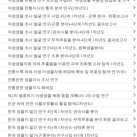
자생생물 유용성 연구 로드맵 수립(II) : 자생생물 유용성 등급화 및 연구
종합계획 수립
자생생물 전통지식의 통계·분석 연구(2차년도)
자생생물 조사·발굴 연구 사업 4단계 1차년도 - 균류 분야 - 최종보고서
자생생물 조사·발굴 연구(곤충 분야)-4단계 1차년도 결과보고서
자생생물 조사·발굴 연구 (관속식물 분야) 4단계 1차년도
자생생물 조사·발굴 연구 무척추동물 분야-4단계 1차년도 결과보고서
자생생물 조사 발굴 연구(4단계 1차년도, 원핵생물분야)
자생생물 조사·발굴 연구 조류 분야-4단계 1차년도
자생생물자원 유래 추출물을 이용한 피부 친화형 소재 탐색 1차년도
전통누룩 유래 자생 미생물자원 배양체 확보 및 유용성 탐색 연구(Ⅲ)
전통문헌 생물지식 조사 연구
전통문헌 생물지식 해제집
제2차 멸종위기 야생생물 복원 종합 계획(16~20) 수립 연구
진균 유래 천연 식물보호활성 물질 탐색(2차년도)
한국 생물지 발간 연구 4단계 1차년도-관속식물 분야
한국 생물지 발간 연구 4단계 1차년도-무척추동물 분야 최종 결과보고
서
한국 생물지 발간 연구 4단계 1차년도-선태류 분야
한국 생물지 발간(곤충분야) 연구사업 4단계 1차년도