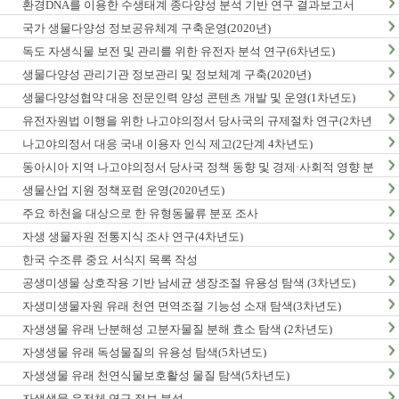
환경DNA를 이용한 수생태계 종다양성 분석 기반 연구 결과보고서
국가 생물다양성 정보공유체계 구축운영(2020년)
독도 자생식물 보전 및 관리를 위한 유전자 분석 연구(6차년도)
생물다양성 관리기관 정보관리 및 정보체계 구축(2020년)
생물다양성협약 대응 전문인력 양성 콘텐츠 개발 및 운영(1차년도)
유전자원법 이행을 위한 나고야의정서 당사국의 규제절차 연구(2차년
도)
나고야의정서 대응 국내 이용자 인식 제고(2단계 4차년도)
동아시아 지역 나고야의정서 당사국 정책 동향 및 경제·사회적 영향 분
석 최종보고서
생물산업 지원 정책포럼 운영(2020년도)
주요 하천을 대상으로 한 유형동물류 분포 조사
자생 생물자원 전통지식 조사 연구(4차년도)
한국 수조류 중요 서식지 목록 작성
공생미생물 상호작용 기반 남세균 생장조절 유용성 탐색 (3차년도)
자생미생물자원 유래 천연 면역조절 기능성 소재 탐색(3차년도)
자생생물 유래 난분해성 고분자물질 분해 효소 탐색 (2차년도)
자생생물 유래 독성물질의 유용성 탐색(5차년도)
자생생물 유래 천연식물보호활성 물질 탐색(5차년도)
자생생물 유전체 연구 정보 분석