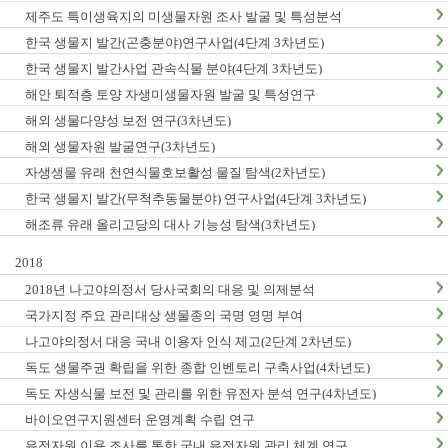
제주도 특이생육지의 미생물자원 조사 발굴 및 특성분석
한국 생물지 발간(곤충분야)연구사업(4단계 3차년도)
한국 생물지 발간사업 관속식물 분야(4단계 3차년도)
해안 퇴적층 토양 자생미생물자원 발굴 및 특성연구
해외 생물다양성 보전 연구(3차년도)
해외 생물자원 발굴연구(3차년도)
자생생물 유래 천연식물호보활성 물질 탐색(2차년도)
한국 생물지 발간(무척추동물분야) 연구사업(4단계 3차년도)
해조류 유래 올리고당의 대사 기능성 탐색(3차년도)
2018
2018년 나고야의정서 당사국회의 대응 및 의제분석
국가지정 주요 관리대상 생물종의 국명 영명 부여
나고야의정서 대응 국내 이용자 인식 제고(2단계 2차년도)
독도 생물주권 확립을 위한 종합 인벤토리 구축사업(4차년도)
독도 자생식물 보전 및 관리를 위한 유전자 분석 연구(4차년도)
바이오연구지원센터 운영계획 수립 연구
유전자원 이용 조사를 통한 국내 유전자원 관리 체계 연구