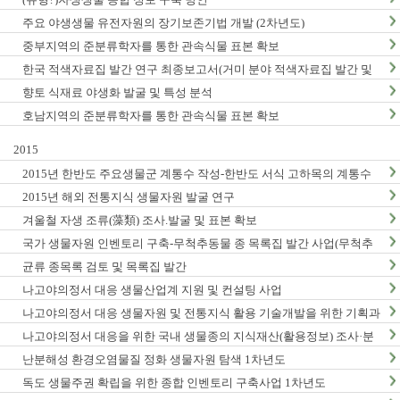
주요 야생생물 유전자원의 장기보존기법 개발 (2차년도)
중부지역의 준분류학자를 통한 관속식물 표본 확보
한국 적색자료집 발간 연구 최종보고서(거미 분야 적색자료집 발간 및
적색목록집 영문판 개정)
향토 식재료 야생화 발굴 및 특성 분석
호남지역의 준분류학자를 통한 관속식물 표본 확보
2015
2015년 한반도 주요생물군 계통수 작성-한반도 서식 고하목의 계통수
작성 및 DNA바코드 연구 (1차년도) 최종 결과보고서
2015년 해외 전통지식 생물자원 발굴 연구
겨울철 자생 조류(藻類) 조사.발굴 및 표본 확보
국가 생물자원 인벤토리 구축-무척추동물 종 목록집 발간 사업(무척추
동물-Ⅵ,Ⅶ)
균류 종목록 검토 및 목록집 발간
나고야의정서 대응 생물산업계 지원 및 컨설팅 사업
나고야의정서 대응 생물자원 및 전통지식 활용 기술개발을 위한 기획과
제
나고야의정서 대응을 위한 국내 생물종의 지식재산(활용정보) 조사·분
석 연구(3차년도)
난분해성 환경오염물질 정화 생물자원 탐색 1차년도
독도 생물주권 확립을 위한 종합 인벤토리 구축사업 1차년도