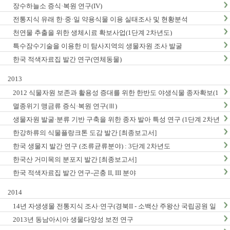
장수하늘소 증식·복원 연구(IV)
전통지식 유래 한·중·일 약용식물 이용 실태조사 및 현황분석
천연물 추출을 위한 생체시료 확보사업(1단계 2차년도)
특수잠수기술을 이용한 미 탐사지역의 생물자원 조사 발굴
한국 적색자료집 발간 연구(연체동물)
2013
2012 식물자원 보존과 활용성 증대를 위한 한반도 야생식물 종자확보(1
단계2차년도)
멸종위기 맹금류 증식·복원 연구(Ⅲ)
생물자원 발굴·분류 기반 구축을 위한 종자 발아 특성 연구 (1단계 2차년
도)
한강하류의 식물플랑크톤 도감 발간 [최종보고서]
한국 생물지 발간 연구 (조류균류분야) : 3단계 2차년도
한국산 거미목의 분포지 발간 [최종보고서]
한국 적색자료집 발간 연구-곤충 II, III 분야
2014
14년 자생생물 전통지식 조사·연구(경북II - 소백산 주왕산 국립공원 일
대, 충남지역 Ⅱ - 계룡산 태안해안국립공원 일대)
2013년 동남아시아 생물다양성 보전 연구