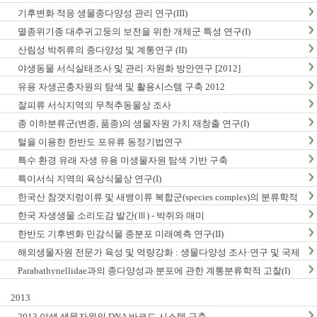
구축
기후변화 적응 생물종다양성 관리 연구(III)
멸종위기종 대추귀고둥의 보전을 위한 개체군 특성 연구(I)
산림성 박쥐류의 종다양성 및 계통연구 (II)
야생동물 서식실태조사 및 관리·자원화 방안연구 [2012]
유용 자생곤충자원의 탐색 및 활용시스템 구축 2012
잘피류 서식지역의 무척추동물상 조사
종 이하분류군(변종, 품종)의 생물자원 가치 재창출 연구(I)
털을 이용한 한반도 포유류 동정기법연구
특수 환경 유래 자생 유용 미생물자원 탐색 기반 구축
특이서식 지역의 육상식물상 연구(I)
한국산 참갯지렁이류 및 새뱅이류 복합군(species comples)의 분류학적
연구
한국 자생생물 소리도감 발간(Ⅲ) - 박쥐와 매미
한반도 기후변화 민감식물 종분포 미래예측 연구(II)
해외생물자원 전문가 육성 및 역량강화 : 생물다양성 조사·연구 및 국제
협력
Parabathynellidae과의 종다양성과 분포에 관한 계통분류학적 고찰(I)
2013
2013 야생 생물자원의 DNA 바코드 시스템 구축