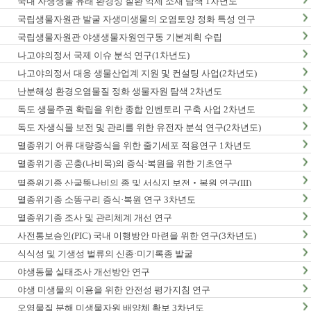
국내 자생생물 유래 환경성 질환 억제 소재 탐색 1차년도
국립생물자원관 발굴 자생미생물의 오염토양 정화 특성 연구
국립생물자원관 야생생물자원연구동 기본계획 수립
나고야의정서 국제 이슈 분석 연구(1차년도)
나고야의정서 대응 생물산업계 지원 및 컨설팅 사업(2차년도)
난분해성 환경오염물질 정화 생물자원 탐색 2차년도
독도 생물주권 확립을 위한 종합 인벤토리 구축 사업 2차년도
독도 자생식물 보전 및 관리를 위한 유전자 분석 연구(2차년도)
멸종위기 어류 대량증식을 위한 줄기세포 적용연구 1차년도
멸종위기종 곤충(나비목)의 증식·복원을 위한 기초연구
멸종위기종 산굴뚝나비의 종 및 서식지 보전‧복원 연구(III)
멸종위기종 소똥구리 증식·복원 연구 3차년도
멸종위기종 조사 및 관리체계 개선 연구
사전통보승인(PIC) 국내 이행방안 마련을 위한 연구(3차년도)
식식성 및 기생성 벌류의 신종·미기록종 발굴
야생동물 실태조사 개선방안 연구
야생 미생물의 이용을 위한 안전성 평가지침 연구
오염물질 분해 미생물자원 배양체 확보 3차년도