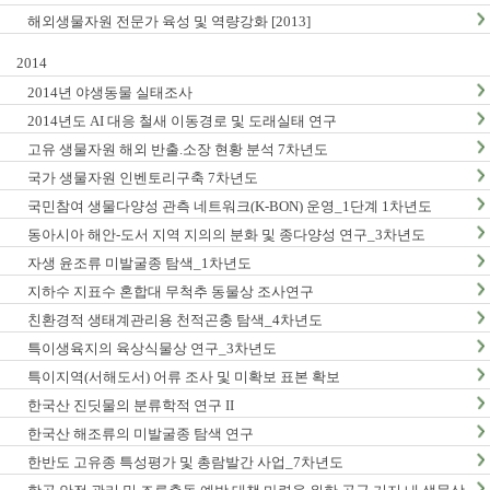
해외생물자원 전문가 육성 및 역량강화 [2013]
2014
2014년 야생동물 실태조사
2014년도 AI 대응 철새 이동경로 및 도래실태 연구
고유 생물자원 해외 반출.소장 현황 분석 7차년도
국가 생물자원 인벤토리구축 7차년도
국민참여 생물다양성 관측 네트워크(K-BON) 운영_1단계 1차년도
동아시아 해안-도서 지역 지의의 분화 및 종다양성 연구_3차년도
자생 윤조류 미발굴종 탐색_1차년도
지하수 지표수 혼합대 무척추 동물상 조사연구
친환경적 생태계관리용 천적곤충 탐색_4차년도
특이생육지의 육상식물상 연구_3차년도
특이지역(서해도서) 어류 조사 및 미확보 표본 확보
한국산 진딧물의 분류학적 연구 II
한국산 해조류의 미발굴종 탐색 연구
한반도 고유종 특성평가 및 총람발간 사업_7차년도