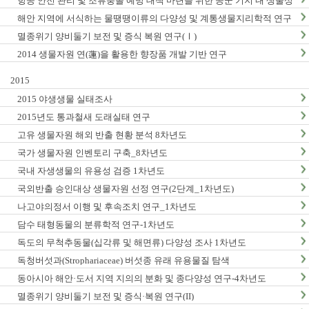
항공 안전 관리 및 조류충돌 예방 대책 마련을 위한 공군 기지 내 생물상
조사_1차년도
해안 지역에 서식하는 물땡땡이류의 다양성 및 계통생물지리학적 연구
_1차년도
멸종위기 양비둘기 보전 및 증식 복원 연구(Ⅰ)
2014 생물자원 연(蓮)을 활용한 향장품 개발 기반 연구
2015
2015 야생생물 실태조사
2015년도 통과철새 도래실태 연구
고유 생물자원 해외 반출 현황 분석 8차년도
국가 생물자원 인벤토리 구축_8차년도
국내 자생생물의 유용성 검증 1차년도
국외반출 승인대상 생물자원 선정 연구(2단계_1차년도)
나고야의정서 이행 및 후속조치 연구_1차년도
담수 태형동물의 분류학적 연구-1차년도
독도의 무척추동물(십각류 및 해면류) 다양성 조사 1차년도
독청버섯과(Strophariaceae) 버섯종 유래 유용물질 탐색
동아시아 해안·도서 지역 지의의 분화 및 종다양성 연구-4차년도
멸종위기 양비둘기 보전 및 증식·복원 연구(II)