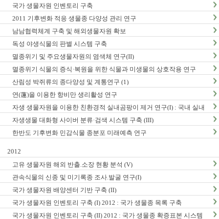
국가 생물자원 인벤토리 구축
2011 기후변화 적응 생물종 다양성 관리 연구
남남협력체계 구축 및 해외생물자원 확보
독성 야생식물의 판별 시스템 구축
멸종위기 및 주요생물자원의 염색체 연구(II)
멸종위기 식물의 증식·복원을 위한 식물과 미생물의 상호작용 연구
산림성 박쥐류의 종다양성 및 계통연구 (1)
연(蓮)을 이용한 항비만 생리활성 연구
자생 생물자원을 이용한 친환경적 실내곰팡이 제거 연구(I) : 국내 실내
곰팡이 현황 및 검출법 개발
자생생물 대화형 사이버 분류·검색 시스템 구축 (III)
한반도 기후변화 민감식물 종분포 미래예측 연구
2012
고유 생물자원 해외 반출.소장 현황 분석 (V)
관속식물의 신종 및 미기록종 조사.발굴 연구(I)
국가 생물자원 배양센터 기반 구축 (II)
국가 생물자원 인벤토리 구축 (I) 2012 : 국가 생물종 목록 구축
국가 생물자원 인벤토리 구축 (II) 2012 : 국가 생물종 확증표본 시스템