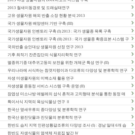
2013 철새이동경로 및 도래실태연구
고유 생물자원 해외 반출.소장 현황 분석 2013
국가 생물자원 배양센터 기반 구축 (III)
국가생물자원 인벤토리 구축 (I) 2013 : 국가 생물종 목록 구축
국가생물자원 인벤토리 구축 (II) 2013 : 국가 생물종 확증표본 시스템 구
축
국외반출 승인대상 생물자원 선정 연구 2013
기후 최적기 잔존집단의 식물지리학적 연구
멸종위기종 대추귀고둥의 보전을 위한 개체군 특성 연구 (II)
우리나라에 서식하는 참갯지렁이과 다모류의 다양성 및 분류학적 연구
(I)
자생 미생물자원의 미백소재 활용 연구
자생생물 종동정 서비스 시스템 구축·운영 (II)
잠엽성 미소나방 애벌레의 섭식 흔적과 고치형태 분석을 통한 동정 매
뉴얼 개발 및 생활사 연구
특이서식 지역의 육상식물상 연구 Ⅱ
한국산 옆새우류의 종다양성 및 분류학적 연구
한국산 왕진딧물과 진딧물의 분류학적 연구
한반도 습지 지역 인편성황갈조류의 다양성 조사 (I) : 경남 일대 6개 습
지 지역 조사
한반도 자생식물의 염색체 자료집 발간 Ⅳ