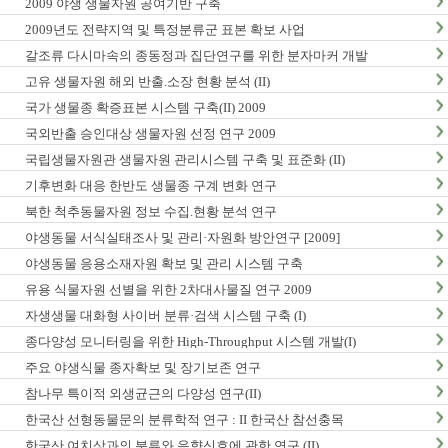
2009 야생 생물자원 공여기반 구축
2009년도 전략지역 및 특정분류군 표본 확보 사업
갈조류 다시마속의 종동정과 집단연구를 위한 분자마커 개발
고유 생물자원 해외 반출.소장 현황 분석 (II)
국가 생물종 확증표본 시스템 구축(II) 2009
국외반출 승인대상 생물자원 선정 연구 2009
국립생물자원관 생물자원 관리시스템 구축 및 표준화 (II)
기후변화 대응 한반도 생물종 구계 변화 연구
북한 척추동물자원 정보 수집.현황 분석 연구
야생동물 서식실태조사 및 관리·자원화 방안연구 [2009]
야생동물 응용소재자원 확보 및 관리 시스템 구축
유용 식물자원 선별을 위한 2차대사물질 연구 2009
자생생물 대화형 사이버 분류·검색 시스템 구축 (I)
종다양성 모니터링을 위한 High-Throughput 시스템 개발(I)
주요 야생식물 종자확보 및 장기보존 연구
참나무 특이적 외생균근의 다양성 연구(II)
한국산 선형동물문의 분류학적 연구 : II 한국산 참선충목
한국산 여치상과의 분류와 음향신호에 관한 연구 (II)