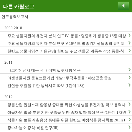
다른 카탈로그
연구용역보고서
2009-2010
주요 생물자원의 유전자 분석·연구IV: 동물 : 멸종위기 생물종 16종 대상
주요 생물자원의 유전자 분석 연구 V 10년도 멸종위기생물종의 유전체
연구
한반도 생물다양성 기원규명( 한반도 주요 생물군 계통수 작성 동물-척
추동물, 곤충, 무척추동물)
2011
나고야의정서 대응 국내 이행 필수사항 연구
야생생물자원 동결보존기법 개발 : 무척추동물 : 야생곤충 중심
천연물 추출을 위한 생체시료 확보 [1단계 1차]
2012
생물산업 원천소재 활용성 증대를 위한 야생생물 유전자원 확보 용역사
업 (2012년)
생물자원 발굴·분류 기반 구축을 위한 종자 발아 특성 연구 (1단계 1차년
도)
식물자원 보존과 활용성 증대를 위한 한반도 야생식물 종자확보 2011(1
단계1차년도)
장수하늘소 증식·복원 연구(III)