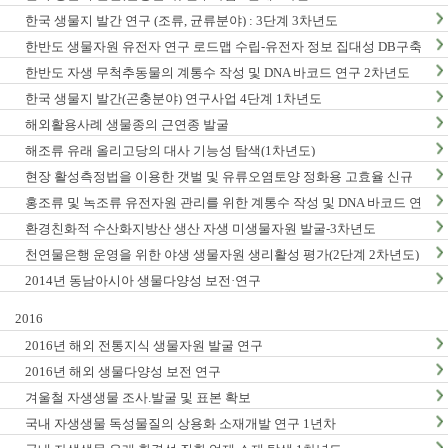
한국 생물지 발간 연구 (조류, 균류분야) : 3단계 3차년도
한반도 생물자원 유전자 연구 로드맵 수립-유전자 정보 집대성 DB구축
(1차년도)
한반도 자생 무척추동물의 계통수 작성 및 DNA 바코드 연구 2차년도
한국 생물지 발간(곤충분야) 연구사업 4단계 1차년도
해외활용사례 생물종의 근연종 발굴
해조류 유래 올리고당의 대사 기능성 탐색(1차년도)
현장 활성측정법을 이용한 갯벌 및 유류오염토양 정화용 고효율 신규
미생물자원 발굴-3차년도
홍조류 및 녹조류 유전자원 관리를 위한 계통수 작성 및 DNA 바코드 연
구 2단계 1차년도
환경친화적 수산화지방산 생산 자생 미생물자원 발굴-3차년도
천연물은행 운영을 위한 야생 생물자원 생리활성 평가(2단계 2차년도)
2014년 동남아시아 생물다양성 보전·연구
2016
2016년 해외 전통지식 생물자원 발굴 연구
2016년 해외 생물다양성 보전 연구
겨울철 자생생물 조사.발굴 및 표본 확보
국내 자생생물 독성물질의 상용화 소재개발 연구 1년차