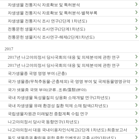
자생생물 전통지식 자료확보 및 특허분석
자생생물 전통지식 자료확보 및 특허분석-별책부록
자생생물 전통지식 조사 연구(2단계 1차년도)
전통문헌 생물지식 조사연구(2단계1차년도)
전통문헌 생물지식 조사연구-해제(2단계1차년도)
2017
2017년 나고야의정서 당사국회의 대응 및 의제분석에 관한 연구
2017년 나고야의정서 당사국회의 대응 및 의제분석에 관한 연구
국가생물종 국명 영명 부여 (곤충)
국가 생물종(무척추동물-곤충제외) 국·영명 부여 및 국제동물명명규약
한글판 발간
국가 생물종 국명 부여(균류․조류(藻類)분야)
국내 자생생물 독성물질의 상용화 소재개발 연구(2차년도)
국내 자생생물 유래 환경성 질환 억제 소재 탐색(2차년도)
국립생물자원관 미래발전 종합계획 수립 연구
나고야의정서 당사국 동향연구(1차년도)
나고야의정서 대응 국내이용자인식제고(2단계 1차년도) 최종보고서
독도 생물주권 확립을 위한 종합 인벤토리 구축 사업(3차년도)