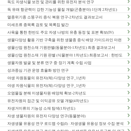
독도 자생식물 보전 및 관리를 위한 유전자 분석 연구
독 유래 항균력이 강한 기능성 물질 개발(곤충분야) 1단계 2차년도)
멸종위기종 소똥구리 증식·복원 연구-2차년도 결과보고서
미세조류 종목록 검토 및 목록집 발간
사육을 통한 한반도 주요 자생 나방의 유충 동정 및 표본 확보(IV)
생물다양성 활용 기반 구축을 위한 생물종 증식 배양 가이드라인 마련
연구(2차년도)
생물산업 원천소재 기원판별(동물분야-1차년도) 최종 결과보고서
생물산업 원천소재 기원 판별 (식물분야 1차년도) 최종보고서 : 한반도
생물다양성 보전 관리 기반 구축 사업
생물자원 발굴 및 분류 연구 중·장기 계획 수립 사업
성과중심 기관 운영 효율화 방안 연구
야생 자원동물의 유전자(체) 다양성 연구_1년차
야생 자원식물의 유전자(체) 다양성 연구_1년차
오염물질 분해 미생물자원 배양체 확보-2차년도
유전자원의 접근 및 이익공유 모델 개발(4차년도)
자생거미류의 기능성 소재 탐색(1차년도)
자생 생물자원의 유전자 다양성 연구(동물분야)
자생생물 유용성 연구 로드맵 수립(I) : 자생생물 유용성 정보 수집·분석
사업