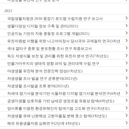
2021
국립생물자원관 2030 중장기 로드맵 수립지원 연구 보고서
생물다양성 디지털 정보 구축 및 관리(2021)
인공지능 기반의 자동 종동정 프로그램 개발(2021)
유전자원법 이행을 위한 나고야의정서 당사국의 규제절차 연구(3차년
도)
국내 깔따구 종류 및 분포현황 조사 연구 최종보고서
독도 자생식물 보전 및 관리를 위한 유전자 분석 연구(7차년도)
민물가마우지의 생태적 영향 파악 및 관리대책 수립 연구
야생생물 유전체 분석 전문인력 양성(1차년도)
자생생물 조사 발굴 연구 균류분야(2021년)
자생생물 조사발굴 조류 분야(2021년)
차세대 염기서열 분석기반 식물자원 디지털 염기서열 분석연구(4차년
도)
공생미생물 상호작용 기반 남세균 생장조절 유용성 탐색(4차년도)
양서류를 이용한 환경유해인자 탐색기법 고도화 연구(1차년도)
자생생물 유래 난분해성 고분자물질 분해 효소 탐색(3차년도)
해외 유용생물자원 심화연구(2단계 4차년도)