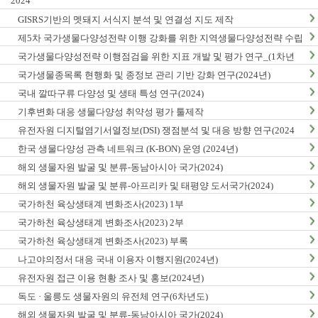
2024
GISRS기반의 멧돼지 서식지 분석 및 연결성 지도 제작
제5차 국가생물다양성전략 이행 강화를 위한 지역생물다양성전략 수립
및 이행 방안 연구
국가생물다양성전략 이행점검을 위한 지표 개발 및 평가 연구_(1차년
도)
국가생물종목록 현행화 및 종정보 관리 기반 강화 연구(2024년)
국내 깔따구류 다양성 및 생태 특성 연구(2024)
기후변화 대응 생물다양성 취약성 평가 툴제작
유전자원 디지털염기서열정보(DSI) 쟁점분석 및 대응 방향 연구(2024
년)
한국 생물다양성 관측 네트워크 (K-BON) 운영 (2024년)
해외 생물자원 발굴 및 분류-동남아시아 국가(2024)
해외 생물자원 발굴 및 분류-아프리카 및 태평양 도서국가(2024)
국가하천 육상생태계 변화조사(2023) 1부
국가하천 육상생태계 변화조사(2023) 2부
국가하천 육상생태계 변화조사(2023) 부록
나고야의정서 대응 국내 이용자 이행지원(2024년)
유전자원 접근 이용 현황 조사 및 홍보(2024년)
독도 · 울릉도 생물자원의 유전체 연구(6차년도)
해외 생물자원 발굴 및 분류-동남아시아 국가(2024)