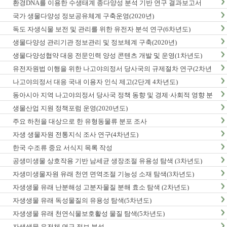
환경DNA를 이용한 수생태계 종다양성 분석 기반 연구 결과보고서
국가 생물다양성 정보공유체계 구축운영(2020년)
독도 자생식물 보전 및 관리를 위한 유전자 분석 연구(6차년도)
생물다양성 관리기관 정보관리 및 정보체계 구축(2020년)
생물다양성협약 대응 전문인력 양성 콘텐츠 개발 및 운영(1차년도)
유전자원법 이행을 위한 나고야의정서 당사국의 규제절차 연구(2차년
도)
나고야의정서 대응 국내 이용자 인식 제고(2단계 4차년도)
동아시아 지역 나고야의정서 당사국 정책 동향 및 경제·사회적 영향 분
석 최종보고서
생물산업 지원 정책포럼 운영(2020년도)
주요 하천을 대상으로 한 유형동물류 분포 조사
자생 생물자원 전통지식 조사 연구(4차년도)
한국 수조류 중요 서식지 목록 작성
공생미생물 상호작용 기반 남세균 생장조절 유용성 탐색 (3차년도)
자생미생물자원 유래 천연 면역조절 기능성 소재 탐색(3차년도)
자생생물 유래 난분해성 고분자물질 분해 효소 탐색 (2차년도)
자생생물 유래 독성물질의 유용성 탐색(5차년도)
자생생물 유래 천연식물보호활성 물질 탐색(5차년도)
자생생물 유전체 연구 정보 분석