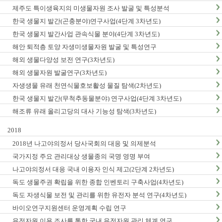
제주도 특이생육지의 미생물자원 조사 발굴 및 특성분석
한국 생물지 발간(곤충분야)연구사업(4단계 3차년도)
한국 생물지 발간사업 관속식물 분야(4단계 3차년도)
해안 퇴적층 토양 자생미생물자원 발굴 및 특성연구
해외 생물다양성 보전 연구(3차년도)
해외 생물자원 발굴연구(3차년도)
자생생물 유래 천연식물호보활성 물질 탐색(2차년도)
한국 생물지 발간(무척추동물분야) 연구사업(4단계 3차년도)
해조류 유래 올리고당의 대사 기능성 탐색(3차년도)
2018
2018년 나고야의정서 당사국회의 대응 및 의제분석
국가지정 주요 관리대상 생물종의 국명 영명 부여
나고야의정서 대응 국내 이용자 인식 제고(2단계 2차년도)
독도 생물주권 확립을 위한 종합 인벤토리 구축사업(4차년도)
독도 자생식물 보전 및 관리를 위한 유전자 분석 연구(4차년도)
바이오연구지원센터 운영계획 수립 연구
유전자원 이용 조사를 통한 국내 유전자원 관리 체계 연구