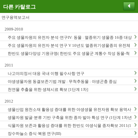
다른 카탈로그
연구용역보고서
2009-2010
주요 생물자원의 유전자 분석·연구IV: 동물 : 멸종위기 생물종 16종 대상
주요 생물자원의 유전자 분석 연구 V 10년도 멸종위기생물종의 유전체
연구
한반도 생물다양성 기원규명( 한반도 주요 생물군 계통수 작성 동물-척
추동물, 곤충, 무척추동물)
2011
나고야의정서 대응 국내 이행 필수사항 연구
야생생물자원 동결보존기법 개발 : 무척추동물 : 야생곤충 중심
천연물 추출을 위한 생체시료 확보 [1단계 1차]
2012
생물산업 원천소재 활용성 증대를 위한 야생생물 유전자원 확보 용역사
업 (2012년)
생물자원 발굴·분류 기반 구축을 위한 종자 발아 특성 연구 (1단계 1차년
도)
식물자원 보존과 활용성 증대를 위한 한반도 야생식물 종자확보 2011(1
단계1차년도)
장수하늘소 증식·복원 연구(III)