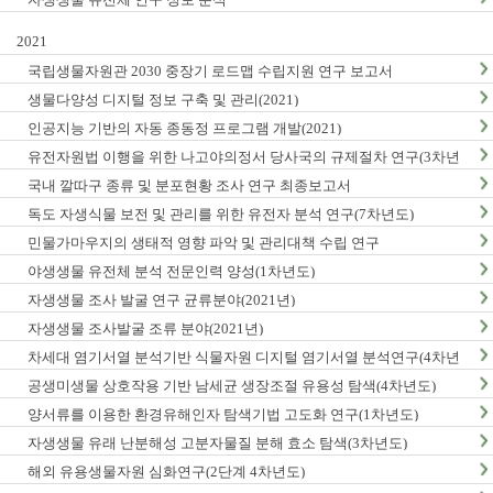
2021
국립생물자원관 2030 중장기 로드맵 수립지원 연구 보고서
생물다양성 디지털 정보 구축 및 관리(2021)
인공지능 기반의 자동 종동정 프로그램 개발(2021)
유전자원법 이행을 위한 나고야의정서 당사국의 규제절차 연구(3차년
도)
국내 깔따구 종류 및 분포현황 조사 연구 최종보고서
독도 자생식물 보전 및 관리를 위한 유전자 분석 연구(7차년도)
민물가마우지의 생태적 영향 파악 및 관리대책 수립 연구
야생생물 유전체 분석 전문인력 양성(1차년도)
자생생물 조사 발굴 연구 균류분야(2021년)
자생생물 조사발굴 조류 분야(2021년)
차세대 염기서열 분석기반 식물자원 디지털 염기서열 분석연구(4차년
도)
공생미생물 상호작용 기반 남세균 생장조절 유용성 탐색(4차년도)
양서류를 이용한 환경유해인자 탐색기법 고도화 연구(1차년도)
자생생물 유래 난분해성 고분자물질 분해 효소 탐색(3차년도)
해외 유용생물자원 심화연구(2단계 4차년도)