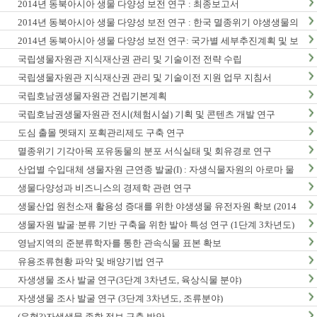
2014년 동북아시아 생물 다양성 보전 연구 : 최종보고서
2014년 동북아시아 생물 다양성 보전 연구 : 한국 멸종위기 야생생물의
동북아시아 분포현황
2014년 동북아시아 생물 다양성 보전 연구: 국가별 세부추진계획 및 보
전정책지원 전략보고서
국립생물자원관 지식재산권 관리 및 기술이전 전략 수립
국립생물자원관 지식재산권 관리 및 기술이전 지원 업무 지침서
국립호남권생물자원관 건립기본계획
국립호남권생물자원관 전시(체험시설) 기획 및 콘텐츠 개발 연구
도심 출몰 멧돼지 포획관리제도 구축 연구
멸종위기 기각아목 포유동물의 분포 서식실태 및 회유경로 연구
산업별 수입대체 생물자원 근연종 발굴(I) : 자생식물자원의 아로마 물
질 탐색 및 발굴
생물다양성과 비즈니스의 경제학 관련 연구
생물산업 원천소재 활용성 증대를 위한 야생생물 유전자원 확보 (2014
년)
생물자원 발굴·분류 기반 구축을 위한 발아 특성 연구 (1단계 3차년도)
영남지역의 준분류학자를 통한 관속식물 표본 확보
유용조류현황 파악 및 배양기법 연구
자생생물 조사 발굴 연구(3단계 3차년도, 육상식물 분야)
자생생물 조사 발굴 연구 (3단계 3차년도, 조류분야)
(유형?)자생생물 종합 정보 구축 방안