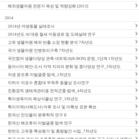
해외생물자원 전문가 육성 및 역량강화 [2013]
2014
2014년 야생동물 실태조사
2014년도 AI 대응 철새 이동경로 및 도래실태 연구
고유 생물자원 해외 반출.소장 현황 분석 7차년도
국가 생물자원 인벤토리구축 7차년도
국민참여 생물다양성 관측 네트워크(K-BON) 운영_1단계 1차년도
동아시아 해안-도서 지역 지의의 분화 및 종다양성 연구_3차년도
자생 윤조류 미발굴종 탐색_1차년도
지하수 지표수 혼합대 무척추 동물상 조사연구
친환경적 생태계관리용 천적곤충 탐색_4차년도
특이생육지의 육상식물상 연구_3차년도
특이지역(서해도서) 어류 조사 및 미확보 표본 확보
한국산 진딧물의 분류학적 연구 II
한국산 해조류의 미발굴종 탐색 연구
한반도 고유종 특성평가 및 총람발간 사업_7차년도