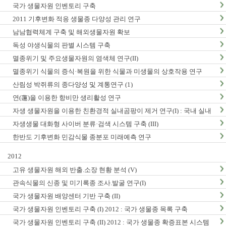
국가 생물자원 인벤토리 구축
2011 기후변화 적응 생물종 다양성 관리 연구
남남협력체계 구축 및 해외생물자원 확보
독성 야생식물의 판별 시스템 구축
멸종위기 및 주요생물자원의 염색체 연구(II)
멸종위기 식물의 증식·복원을 위한 식물과 미생물의 상호작용 연구
산림성 박쥐류의 종다양성 및 계통연구 (1)
연(蓮)을 이용한 항비만 생리활성 연구
자생 생물자원을 이용한 친환경적 실내곰팡이 제거 연구(I) : 국내 실내
곰팡이 현황 및 검출법 개발
자생생물 대화형 사이버 분류·검색 시스템 구축 (III)
한반도 기후변화 민감식물 종분포 미래예측 연구
2012
고유 생물자원 해외 반출.소장 현황 분석 (V)
관속식물의 신종 및 미기록종 조사.발굴 연구(I)
국가 생물자원 배양센터 기반 구축 (II)
국가 생물자원 인벤토리 구축 (I) 2012 : 국가 생물종 목록 구축
국가 생물자원 인벤토리 구축 (II) 2012 : 국가 생물종 확증표본 시스템