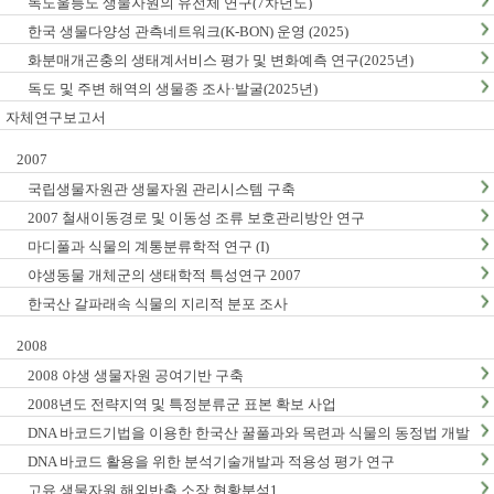
독도울릉도 생물자원의 유전체 연구(7차년도)
한국 생물다양성 관측네트워크(K-BON) 운영 (2025)
화분매개곤충의 생태계서비스 평가 및 변화예측 연구(2025년)
독도 및 주변 해역의 생물종 조사·발굴(2025년)
자체연구보고서
2007
국립생물자원관 생물자원 관리시스템 구축
2007 철새이동경로 및 이동성 조류 보호관리방안 연구
마디풀과 식물의 계통분류학적 연구 (I)
야생동물 개체군의 생태학적 특성연구 2007
한국산 갈파래속 식물의 지리적 분포 조사
2008
2008 야생 생물자원 공여기반 구축
2008년도 전략지역 및 특정분류군 표본 확보 사업
DNA 바코드기법을 이용한 한국산 꿀풀과와 목련과 식물의 동정법 개발
: I. 꿀풀과
DNA 바코드 활용을 위한 분석기술개발과 적용성 평가 연구
고유 생물자원 해외반출 소장 현황분석1