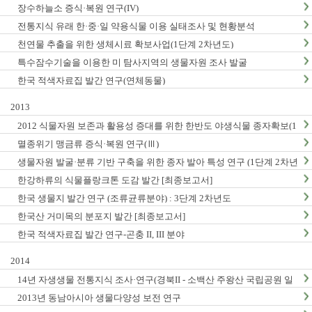
장수하늘소 증식·복원 연구(IV)
전통지식 유래 한·중·일 약용식물 이용 실태조사 및 현황분석
천연물 추출을 위한 생체시료 확보사업(1단계 2차년도)
특수잠수기술을 이용한 미 탐사지역의 생물자원 조사 발굴
한국 적색자료집 발간 연구(연체동물)
2013
2012 식물자원 보존과 활용성 증대를 위한 한반도 야생식물 종자확보(1
단계2차년도)
멸종위기 맹금류 증식·복원 연구(Ⅲ)
생물자원 발굴·분류 기반 구축을 위한 종자 발아 특성 연구 (1단계 2차년
도)
한강하류의 식물플랑크톤 도감 발간 [최종보고서]
한국 생물지 발간 연구 (조류균류분야) : 3단계 2차년도
한국산 거미목의 분포지 발간 [최종보고서]
한국 적색자료집 발간 연구-곤충 II, III 분야
2014
14년 자생생물 전통지식 조사·연구(경북II - 소백산 주왕산 국립공원 일
대, 충남지역 Ⅱ - 계룡산 태안해안국립공원 일대)
2013년 동남아시아 생물다양성 보전 연구