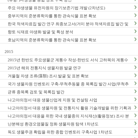
주요 야생생물 유전자원의 장기보존기법 개발 (2차년도)
중부지역의 준분류학자를 통한 관속식물 표본 확보
한국 적색자료집 발간 연구 최종보고서(거미 분야 적색자료집 발간 및
적색목록집 영문판 개정)
향토 식재료 야생화 발굴 및 특성 분석
호남지역의 준분류학자를 통한 관속식물 표본 확보
2015
2015년 한반도 주요생물군 계통수 작성-한반도 서식 고하목의 계통수
작성 및 DNA바코드 연구 (1차년도) 최종 결과보고서
2015년 해외 전통지식 생물자원 발굴 연구
겨울철 자생 조류(藻類) 조사.발굴 및 표본 확보
국가 생물자원 인벤토리 구축-무척추동물 종 목록집 발간 사업(무척추
동물-Ⅵ,Ⅶ)
균류 종목록 검토 및 목록집 발간
나고야의정서 대응 생물산업계 지원 및 컨설팅 사업
나고야의정서 대응 생물자원 및 전통지식 활용 기술개발을 위한 기획과
제
나고야의정서 대응을 위한 국내 생물종의 지식재산(활용정보) 조사·분
석 연구(3차년도)
난분해성 환경오염물질 정화 생물자원 탐색 1차년도
독도 생물주권 확립을 위한 종합 인벤토리 구축사업 1차년도