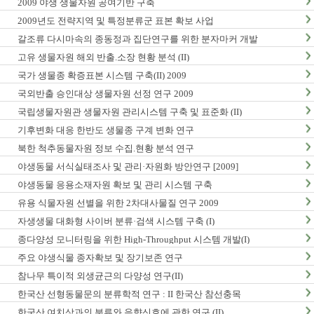
2009 야생 생물자원 공여기반 구축
2009년도 전략지역 및 특정분류군 표본 확보 사업
갈조류 다시마속의 종동정과 집단연구를 위한 분자마커 개발
고유 생물자원 해외 반출.소장 현황 분석 (II)
국가 생물종 확증표본 시스템 구축(II) 2009
국외반출 승인대상 생물자원 선정 연구 2009
국립생물자원관 생물자원 관리시스템 구축 및 표준화 (II)
기후변화 대응 한반도 생물종 구계 변화 연구
북한 척추동물자원 정보 수집.현황 분석 연구
야생동물 서식실태조사 및 관리·자원화 방안연구 [2009]
야생동물 응용소재자원 확보 및 관리 시스템 구축
유용 식물자원 선별을 위한 2차대사물질 연구 2009
자생생물 대화형 사이버 분류·검색 시스템 구축 (I)
종다양성 모니터링을 위한 High-Throughput 시스템 개발(I)
주요 야생식물 종자확보 및 장기보존 연구
참나무 특이적 외생균근의 다양성 연구(II)
한국산 선형동물문의 분류학적 연구 : II 한국산 참선충목
한국산 여치상과의 분류와 음향신호에 관한 연구 (II)