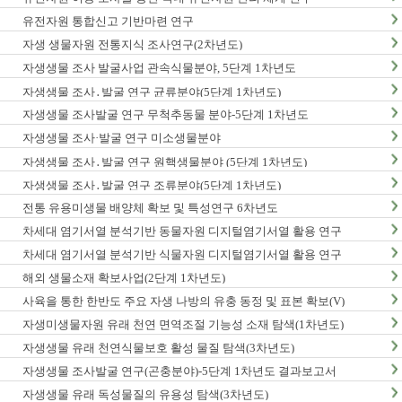
유전자원 통합신고 기반마련 연구
자생 생물자원 전통지식 조사연구(2차년도)
자생생물 조사 발굴사업 관속식물분야, 5단계 1차년도
자생생물 조사․발굴 연구 균류분야(5단계 1차년도)
자생생물 조사발굴 연구 무척추동물 분야-5단계 1차년도
자생생물 조사·발굴 연구 미소생물분야
자생생물 조사․발굴 연구 원핵생물분야 (5단계 1차년도)
자생생물 조사․발굴 연구 조류분야(5단계 1차년도)
전통 유용미생물 배양체 확보 및 특성연구 6차년도
차세대 염기서열 분석기반 동물자원 디지털염기서열 활용 연구
차세대 염기서열 분석기반 식물자원 디지털염기서열 활용 연구
해외 생물소재 확보사업(2단계 1차년도)
사육을 통한 한반도 주요 자생 나방의 유충 동정 및 표본 확보(V)
자생미생물자원 유래 천연 면역조절 기능성 소재 탐색(1차년도)
자생생물 유래 천연식물보호 활성 물질 탐색(3차년도)
자생생물 조사발굴 연구(곤충분야)-5단계 1차년도 결과보고서
자생생물 유래 독성물질의 유용성 탐색(3차년도)