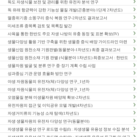
독도 자생식물 보전 및 관리를 위한 유전자 분석 연구
독 유래 항균력이 강한 기능성 물질 개발(곤충분야) 1단계 2차년도)
멸종위기종 소똥구리 증식·복원 연구-2차년도 결과보고서
미세조류 종목록 검토 및 목록집 발간
사육을 통한 한반도 주요 자생 나방의 유충 동정 및 표본 확보(IV)
생물다양성 활용 기반 구축을 위한 생물종 증식 배양 가이드라인 마련
연구(2차년도)
생물산업 원천소재 기원판별(동물분야-1차년도) 최종 결과보고서
생물산업 원천소재 기원 판별 (식물분야 1차년도) 최종보고서 : 한반도
생물다양성 보전 관리 기반 구축 사업
생물자원 발굴 및 분류 연구 중·장기 계획 수립 사업
성과중심 기관 운영 효율화 방안 연구
야생 자원동물의 유전자(체) 다양성 연구_1년차
야생 자원식물의 유전자(체) 다양성 연구_1년차
오염물질 분해 미생물자원 배양체 확보-2차년도
유전자원의 접근 및 이익공유 모델 개발(4차년도)
자생거미류의 기능성 소재 탐색(1차년도)
자생 생물자원의 유전자 다양성 연구(동물분야)
자생생물 유용성 연구 로드맵 수립(I) : 자생생물 유용성 정보 수집·분석
사업