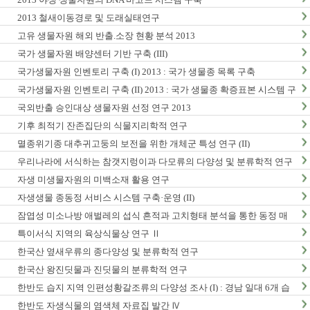
2013 철새이동경로 및 도래실태연구
고유 생물자원 해외 반출.소장 현황 분석 2013
국가 생물자원 배양센터 기반 구축 (III)
국가생물자원 인벤토리 구축 (I) 2013 : 국가 생물종 목록 구축
국가생물자원 인벤토리 구축 (II) 2013 : 국가 생물종 확증표본 시스템 구
축
국외반출 승인대상 생물자원 선정 연구 2013
기후 최적기 잔존집단의 식물지리학적 연구
멸종위기종 대추귀고둥의 보전을 위한 개체군 특성 연구 (II)
우리나라에 서식하는 참갯지렁이과 다모류의 다양성 및 분류학적 연구
(I)
자생 미생물자원의 미백소재 활용 연구
자생생물 종동정 서비스 시스템 구축·운영 (II)
잠엽성 미소나방 애벌레의 섭식 흔적과 고치형태 분석을 통한 동정 매
뉴얼 개발 및 생활사 연구
특이서식 지역의 육상식물상 연구 Ⅱ
한국산 옆새우류의 종다양성 및 분류학적 연구
한국산 왕진딧물과 진딧물의 분류학적 연구
한반도 습지 지역 인편성황갈조류의 다양성 조사 (I) : 경남 일대 6개 습
지 지역 조사
한반도 자생식물의 염색체 자료집 발간 Ⅳ