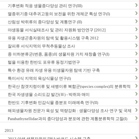
구축
기후변화 적응 생물종다양성 관리 연구(III)
멸종위기종 대추귀고둥의 보전을 위한 개체군 특성 연구(I)
산림성 박쥐류의 종다양성 및 계통연구 (II)
야생동물 서식실태조사 및 관리·자원화 방안연구 [2012]
유용 자생곤충자원의 탐색 및 활용시스템 구축 2012
잘피류 서식지역의 무척추동물상 조사
종 이하분류군(변종, 품종)의 생물자원 가치 재창출 연구(I)
털을 이용한 한반도 포유류 동정기법연구
특수 환경 유래 자생 유용 미생물자원 탐색 기반 구축
특이서식 지역의 육상식물상 연구(I)
한국산 참갯지렁이류 및 새뱅이류 복합군(species comples)의 분류학적
연구
한국 자생생물 소리도감 발간(Ⅲ) - 박쥐와 매미
한반도 기후변화 민감식물 종분포 미래예측 연구(II)
해외생물자원 전문가 육성 및 역량강화 : 생물다양성 조사·연구 및 국제
협력
Parabathynellidae과의 종다양성과 분포에 관한 계통분류학적 고찰(I)
2013
2013 야생 생물자원의 DNA 바코드 시스템 구축