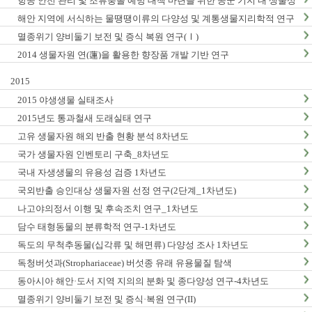
항공 안전 관리 및 조류충돌 예방 대책 마련을 위한 공군 기지 내 생물상
조사_1차년도
해안 지역에 서식하는 물땡땡이류의 다양성 및 계통생물지리학적 연구
_1차년도
멸종위기 양비둘기 보전 및 증식 복원 연구(Ⅰ)
2014 생물자원 연(蓮)을 활용한 향장품 개발 기반 연구
2015
2015 야생생물 실태조사
2015년도 통과철새 도래실태 연구
고유 생물자원 해외 반출 현황 분석 8차년도
국가 생물자원 인벤토리 구축_8차년도
국내 자생생물의 유용성 검증 1차년도
국외반출 승인대상 생물자원 선정 연구(2단계_1차년도)
나고야의정서 이행 및 후속조치 연구_1차년도
담수 태형동물의 분류학적 연구-1차년도
독도의 무척추동물(십각류 및 해면류) 다양성 조사 1차년도
독청버섯과(Strophariaceae) 버섯종 유래 유용물질 탐색
동아시아 해안·도서 지역 지의의 분화 및 종다양성 연구-4차년도
멸종위기 양비둘기 보전 및 증식·복원 연구(II)