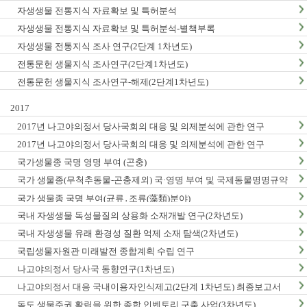
자생생물 전통지식 자료확보 및 특허분석
자생생물 전통지식 자료확보 및 특허분석-별책부록
자생생물 전통지식 조사 연구(2단계 1차년도)
전통문헌 생물지식 조사연구(2단계1차년도)
전통문헌 생물지식 조사연구-해제(2단계1차년도)
2017
2017년 나고야의정서 당사국회의 대응 및 의제분석에 관한 연구
2017년 나고야의정서 당사국회의 대응 및 의제분석에 관한 연구
국가생물종 국명 영명 부여 (곤충)
국가 생물종(무척추동물-곤충제외) 국·영명 부여 및 국제동물명명규약
한글판 발간
국가 생물종 국명 부여(균류․조류(藻類)분야)
국내 자생생물 독성물질의 상용화 소재개발 연구(2차년도)
국내 자생생물 유래 환경성 질환 억제 소재 탐색(2차년도)
국립생물자원관 미래발전 종합계획 수립 연구
나고야의정서 당사국 동향연구(1차년도)
나고야의정서 대응 국내이용자인식제고(2단계 1차년도) 최종보고서
독도 생물주권 확립을 위한 종합 인벤토리 구축 사업(3차년도)