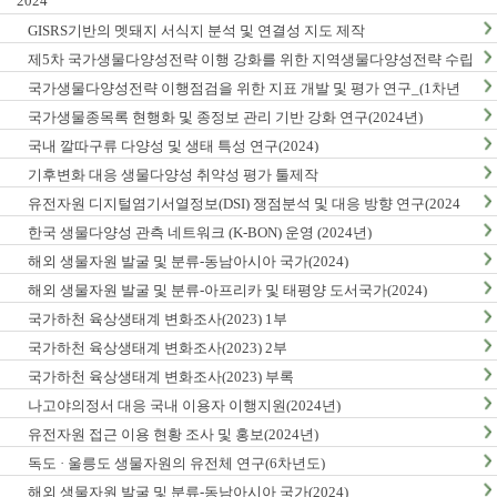
2024
GISRS기반의 멧돼지 서식지 분석 및 연결성 지도 제작
제5차 국가생물다양성전략 이행 강화를 위한 지역생물다양성전략 수립
및 이행 방안 연구
국가생물다양성전략 이행점검을 위한 지표 개발 및 평가 연구_(1차년
도)
국가생물종목록 현행화 및 종정보 관리 기반 강화 연구(2024년)
국내 깔따구류 다양성 및 생태 특성 연구(2024)
기후변화 대응 생물다양성 취약성 평가 툴제작
유전자원 디지털염기서열정보(DSI) 쟁점분석 및 대응 방향 연구(2024
년)
한국 생물다양성 관측 네트워크 (K-BON) 운영 (2024년)
해외 생물자원 발굴 및 분류-동남아시아 국가(2024)
해외 생물자원 발굴 및 분류-아프리카 및 태평양 도서국가(2024)
국가하천 육상생태계 변화조사(2023) 1부
국가하천 육상생태계 변화조사(2023) 2부
국가하천 육상생태계 변화조사(2023) 부록
나고야의정서 대응 국내 이용자 이행지원(2024년)
유전자원 접근 이용 현황 조사 및 홍보(2024년)
독도 · 울릉도 생물자원의 유전체 연구(6차년도)
해외 생물자원 발굴 및 분류-동남아시아 국가(2024)