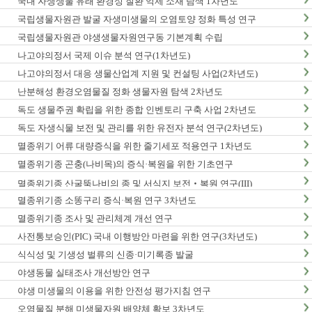
국내 자생생물 유래 환경성 질환 억제 소재 탐색 1차년도
국립생물자원관 발굴 자생미생물의 오염토양 정화 특성 연구
국립생물자원관 야생생물자원연구동 기본계획 수립
나고야의정서 국제 이슈 분석 연구(1차년도)
나고야의정서 대응 생물산업계 지원 및 컨설팅 사업(2차년도)
난분해성 환경오염물질 정화 생물자원 탐색 2차년도
독도 생물주권 확립을 위한 종합 인벤토리 구축 사업 2차년도
독도 자생식물 보전 및 관리를 위한 유전자 분석 연구(2차년도)
멸종위기 어류 대량증식을 위한 줄기세포 적용연구 1차년도
멸종위기종 곤충(나비목)의 증식·복원을 위한 기초연구
멸종위기종 산굴뚝나비의 종 및 서식지 보전‧복원 연구(III)
멸종위기종 소똥구리 증식·복원 연구 3차년도
멸종위기종 조사 및 관리체계 개선 연구
사전통보승인(PIC) 국내 이행방안 마련을 위한 연구(3차년도)
식식성 및 기생성 벌류의 신종·미기록종 발굴
야생동물 실태조사 개선방안 연구
야생 미생물의 이용을 위한 안전성 평가지침 연구
오염물질 분해 미생물자원 배양체 확보 3차년도