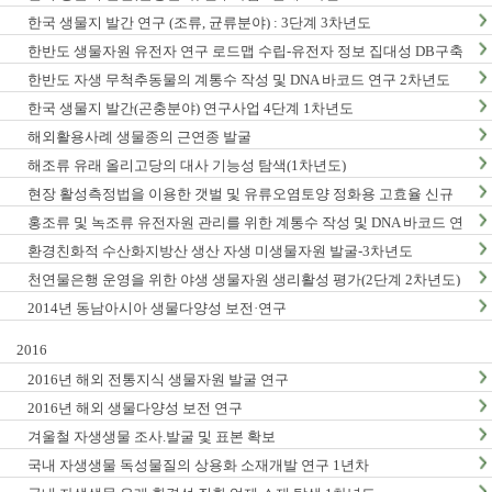
한국 생물지 발간 연구 (조류, 균류분야) : 3단계 3차년도
한반도 생물자원 유전자 연구 로드맵 수립-유전자 정보 집대성 DB구축
(1차년도)
한반도 자생 무척추동물의 계통수 작성 및 DNA 바코드 연구 2차년도
한국 생물지 발간(곤충분야) 연구사업 4단계 1차년도
해외활용사례 생물종의 근연종 발굴
해조류 유래 올리고당의 대사 기능성 탐색(1차년도)
현장 활성측정법을 이용한 갯벌 및 유류오염토양 정화용 고효율 신규
미생물자원 발굴-3차년도
홍조류 및 녹조류 유전자원 관리를 위한 계통수 작성 및 DNA 바코드 연
구 2단계 1차년도
환경친화적 수산화지방산 생산 자생 미생물자원 발굴-3차년도
천연물은행 운영을 위한 야생 생물자원 생리활성 평가(2단계 2차년도)
2014년 동남아시아 생물다양성 보전·연구
2016
2016년 해외 전통지식 생물자원 발굴 연구
2016년 해외 생물다양성 보전 연구
겨울철 자생생물 조사.발굴 및 표본 확보
국내 자생생물 독성물질의 상용화 소재개발 연구 1년차