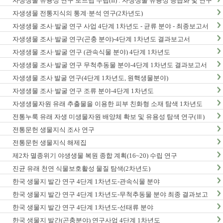
자생생물 유용성 연구 로드맵 수립(II) : 자생생물 유용성 등급화 및 연구
종합계획 수립
자생생물 전통지식의 통계·분석 연구(2차년도)
자생생물 조사·발굴 연구 사업 4단계 1차년도 - 균류 분야 - 최종보고서
자생생물 조사·발굴 연구(곤충 분야)-4단계 1차년도 결과보고서
자생생물 조사·발굴 연구 (관속식물 분야) 4단계 1차년도
자생생물 조사·발굴 연구 무척추동물 분야-4단계 1차년도 결과보고서
자생생물 조사 발굴 연구(4단계 1차년도, 원핵생물분야)
자생생물 조사·발굴 연구 조류 분야-4단계 1차년도
자생생물자원 유래 추출물을 이용한 피부 친화형 소재 탐색 1차년도
전통누룩 유래 자생 미생물자원 배양체 확보 및 유용성 탐색 연구(Ⅲ)
전통문헌 생물지식 조사 연구
전통문헌 생물지식 해제집
제2차 멸종위기 야생생물 복원 종합 계획(16~20) 수립 연구
진균 유래 천연 식물보호활성 물질 탐색(2차년도)
한국 생물지 발간 연구 4단계 1차년도-관속식물 분야
한국 생물지 발간 연구 4단계 1차년도-무척추동물 분야 최종 결과보고
서
한국 생물지 발간 연구 4단계 1차년도-선태류 분야
한국 생물지 발간(곤충분야) 연구사업 4단계 1차년도