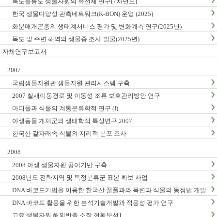
독도울릉도 생물자원의 유전체 연구(7차년도)
한국 생물다양성 관측네트워크(K-BON) 운영 (2025)
화분매개곤충의 생태계서비스 평가 및 변화예측 연구(2025년)
독도 및 주변 해역의 생물종 조사·발굴(2025년)
자체연구보고서
2007
국립생물자원관 생물자원 관리시스템 구축
2007 철새이동경로 및 이동성 조류 보호관리방안 연구
마디풀과 식물의 계통분류학적 연구 (I)
야생동물 개체군의 생태학적 특성연구 2007
한국산 갈파래속 식물의 지리적 분포 조사
2008
2008 야생 생물자원 공여기반 구축
2008년도 전략지역 및 특정분류군 표본 확보 사업
DNA 바코드기법을 이용한 한국산 꿀풀과와 목련과 식물의 동정법 개발
: I. 꿀풀과
DNA 바코드 활용을 위한 분석기술개발과 적용성 평가 연구
고유 생물자원 해외반출 소장 현황분석1