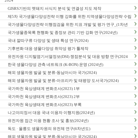
2024
GISRS기반의 멧돼지 서식지 분석 및 연결성 지도 제작
제5차 국가생물다양성전략 이행 강화를 위한 지역생물다양성전략 수립
및 이행 방안 연구
국가생물다양성전략 이행점검을 위한 지표 개발 및 평가 연구_(1차년
도)
국가생물종목록 현행화 및 종정보 관리 기반 강화 연구(2024년)
국내 깔따구류 다양성 및 생태 특성 연구(2024)
기후변화 대응 생물다양성 취약성 평가 툴제작
유전자원 디지털염기서열정보(DSI) 쟁점분석 및 대응 방향 연구(2024
년)
한국 생물다양성 관측 네트워크 (K-BON) 운영 (2024년)
해외 생물자원 발굴 및 분류-동남아시아 국가(2024)
해외 생물자원 발굴 및 분류-아프리카 및 태평양 도서국가(2024)
국가하천 육상생태계 변화조사(2023) 1부
국가하천 육상생태계 변화조사(2023) 2부
국가하천 육상생태계 변화조사(2023) 부록
나고야의정서 대응 국내 이용자 이행지원(2024년)
유전자원 접근 이용 현황 조사 및 홍보(2024년)
독도 · 울릉도 생물자원의 유전체 연구(6차년도)
해외 생물자원 발굴 및 분류-동남아시아 국가(2024)