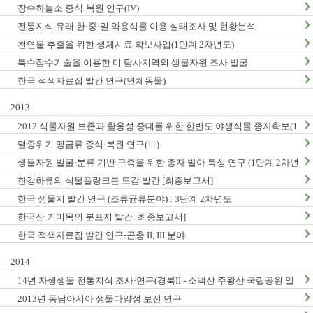
장수하늘소 증식·복원 연구(IV)
전통지식 유래 한·중·일 약용식물 이용 실태조사 및 현황분석
천연물 추출을 위한 생체시료 확보사업(1단계 2차년도)
특수잠수기술을 이용한 미 탐사지역의 생물자원 조사 발굴
한국 적색자료집 발간 연구(연체동물)
2013
2012 식물자원 보존과 활용성 증대를 위한 한반도 야생식물 종자확보(1
단계2차년도)
멸종위기 맹금류 증식·복원 연구(Ⅲ)
생물자원 발굴·분류 기반 구축을 위한 종자 발아 특성 연구 (1단계 2차년
도)
한강하류의 식물플랑크톤 도감 발간 [최종보고서]
한국 생물지 발간 연구 (조류균류분야) : 3단계 2차년도
한국산 거미목의 분포지 발간 [최종보고서]
한국 적색자료집 발간 연구-곤충 II, III 분야
2014
14년 자생생물 전통지식 조사·연구(경북II - 소백산 주왕산 국립공원 일
대, 충남지역 Ⅱ - 계룡산 태안해안국립공원 일대)
2013년 동남아시아 생물다양성 보전 연구