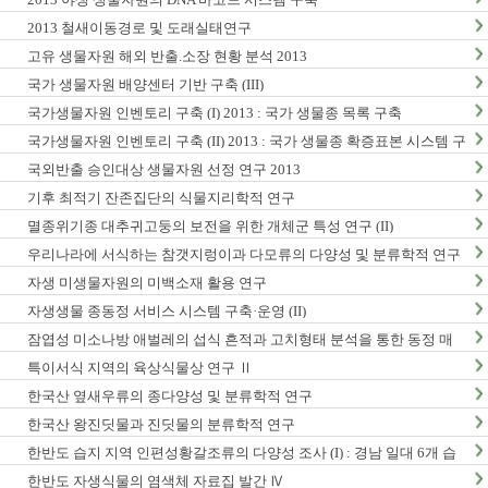
2013 철새이동경로 및 도래실태연구
고유 생물자원 해외 반출.소장 현황 분석 2013
국가 생물자원 배양센터 기반 구축 (III)
국가생물자원 인벤토리 구축 (I) 2013 : 국가 생물종 목록 구축
국가생물자원 인벤토리 구축 (II) 2013 : 국가 생물종 확증표본 시스템 구
축
국외반출 승인대상 생물자원 선정 연구 2013
기후 최적기 잔존집단의 식물지리학적 연구
멸종위기종 대추귀고둥의 보전을 위한 개체군 특성 연구 (II)
우리나라에 서식하는 참갯지렁이과 다모류의 다양성 및 분류학적 연구
(I)
자생 미생물자원의 미백소재 활용 연구
자생생물 종동정 서비스 시스템 구축·운영 (II)
잠엽성 미소나방 애벌레의 섭식 흔적과 고치형태 분석을 통한 동정 매
뉴얼 개발 및 생활사 연구
특이서식 지역의 육상식물상 연구 Ⅱ
한국산 옆새우류의 종다양성 및 분류학적 연구
한국산 왕진딧물과 진딧물의 분류학적 연구
한반도 습지 지역 인편성황갈조류의 다양성 조사 (I) : 경남 일대 6개 습
지 지역 조사
한반도 자생식물의 염색체 자료집 발간 Ⅳ