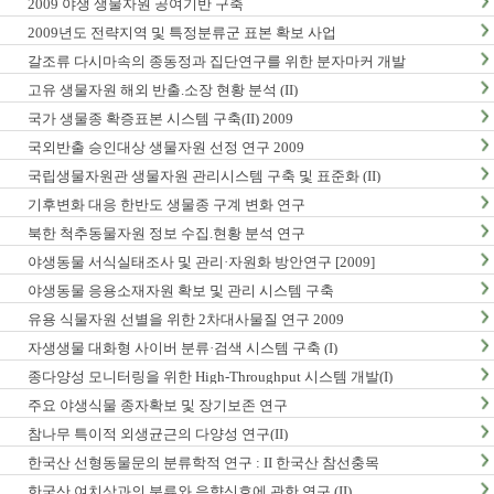
2009 야생 생물자원 공여기반 구축
2009년도 전략지역 및 특정분류군 표본 확보 사업
갈조류 다시마속의 종동정과 집단연구를 위한 분자마커 개발
고유 생물자원 해외 반출.소장 현황 분석 (II)
국가 생물종 확증표본 시스템 구축(II) 2009
국외반출 승인대상 생물자원 선정 연구 2009
국립생물자원관 생물자원 관리시스템 구축 및 표준화 (II)
기후변화 대응 한반도 생물종 구계 변화 연구
북한 척추동물자원 정보 수집.현황 분석 연구
야생동물 서식실태조사 및 관리·자원화 방안연구 [2009]
야생동물 응용소재자원 확보 및 관리 시스템 구축
유용 식물자원 선별을 위한 2차대사물질 연구 2009
자생생물 대화형 사이버 분류·검색 시스템 구축 (I)
종다양성 모니터링을 위한 High-Throughput 시스템 개발(I)
주요 야생식물 종자확보 및 장기보존 연구
참나무 특이적 외생균근의 다양성 연구(II)
한국산 선형동물문의 분류학적 연구 : II 한국산 참선충목
한국산 여치상과의 분류와 음향신호에 관한 연구 (II)