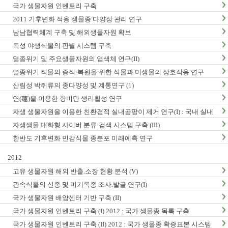
국가 생물자원 인벤토리 구축
2011 기후변화 적응 생물종 다양성 관리 연구
남남협력체계 구축 및 해외생물자원 확보
독성 야생식물의 판별 시스템 구축
멸종위기 및 주요생물자원의 염색체 연구(II)
멸종위기 식물의 증식·복원을 위한 식물과 미생물의 상호작용 연구
산림성 박쥐류의 종다양성 및 계통연구 (1)
연(蓮)을 이용한 항비만 생리활성 연구
자생 생물자원을 이용한 친환경적 실내곰팡이 제거 연구(I) : 국내 실내
곰팡이 현황 및 검출법 개발
자생생물 대화형 사이버 분류·검색 시스템 구축 (III)
한반도 기후변화 민감식물 종분포 미래예측 연구
2012
고유 생물자원 해외 반출.소장 현황 분석 (V)
관속식물의 신종 및 미기록종 조사.발굴 연구(I)
국가 생물자원 배양센터 기반 구축 (II)
국가 생물자원 인벤토리 구축 (I) 2012 : 국가 생물종 목록 구축
국가 생물자원 인벤토리 구축 (II) 2012 : 국가 생물종 확증표본 시스템