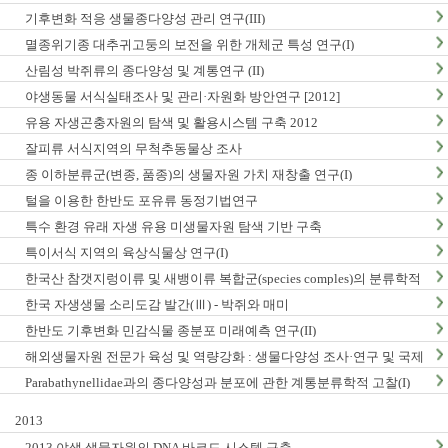
구축
기후변화 적응 생물종다양성 관리 연구(III)
멸종위기종 대추귀고둥의 보전을 위한 개체군 특성 연구(I)
산림성 박쥐류의 종다양성 및 계통연구 (II)
야생동물 서식실태조사 및 관리·자원화 방안연구 [2012]
유용 자생곤충자원의 탐색 및 활용시스템 구축 2012
잘피류 서식지역의 무척추동물상 조사
종 이하분류군(변종, 품종)의 생물자원 가치 재창출 연구(I)
털을 이용한 한반도 포유류 동정기법연구
특수 환경 유래 자생 유용 미생물자원 탐색 기반 구축
특이서식 지역의 육상식물상 연구(I)
한국산 참갯지렁이류 및 새뱅이류 복합군(species comples)의 분류학적
연구
한국 자생생물 소리도감 발간(Ⅲ) - 박쥐와 매미
한반도 기후변화 민감식물 종분포 미래예측 연구(II)
해외생물자원 전문가 육성 및 역량강화 : 생물다양성 조사·연구 및 국제
협력
Parabathynellidae과의 종다양성과 분포에 관한 계통분류학적 고찰(I)
2013
2013 야생 생물자원의 DNA 바코드 시스템 구축