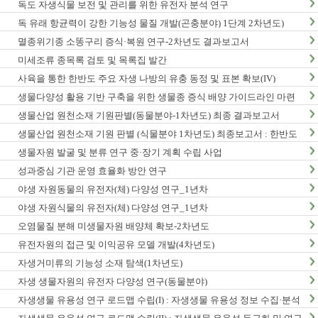
독도 자생식물 보전 및 관리를 위한 유전자 분석 연구
독 유래 항균력이 강한 기능성 물질 개발(곤충분야) 1단계 2차년도)
멸종위기종 소똥구리 증식·복원 연구-2차년도 결과보고서
미세조류 종목록 검토 및 목록집 발간
사육을 통한 한반도 주요 자생 나방의 유충 동정 및 표본 확보(IV)
생물다양성 활용 기반 구축을 위한 생물종 증식 배양 가이드라인 마련
연구(2차년도)
생물산업 원천소재 기원판별(동물분야-1차년도) 최종 결과보고서
생물산업 원천소재 기원 판별 (식물분야 1차년도) 최종보고서 : 한반도
생물다양성 보전 관리 기반 구축 사업
생물자원 발굴 및 분류 연구 중·장기 계획 수립 사업
성과중심 기관 운영 효율화 방안 연구
야생 자원동물의 유전자(체) 다양성 연구_1년차
야생 자원식물의 유전자(체) 다양성 연구_1년차
오염물질 분해 미생물자원 배양체 확보-2차년도
유전자원의 접근 및 이익공유 모델 개발(4차년도)
자생거미류의 기능성 소재 탐색(1차년도)
자생 생물자원의 유전자 다양성 연구(동물분야)
자생생물 유용성 연구 로드맵 수립(I) : 자생생물 유용성 정보 수집·분석
사업