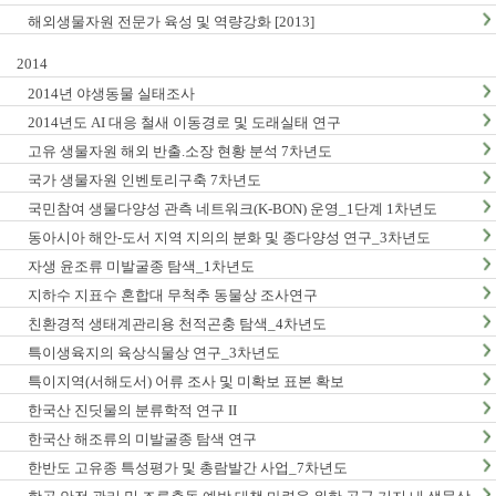
해외생물자원 전문가 육성 및 역량강화 [2013]
2014
2014년 야생동물 실태조사
2014년도 AI 대응 철새 이동경로 및 도래실태 연구
고유 생물자원 해외 반출.소장 현황 분석 7차년도
국가 생물자원 인벤토리구축 7차년도
국민참여 생물다양성 관측 네트워크(K-BON) 운영_1단계 1차년도
동아시아 해안-도서 지역 지의의 분화 및 종다양성 연구_3차년도
자생 윤조류 미발굴종 탐색_1차년도
지하수 지표수 혼합대 무척추 동물상 조사연구
친환경적 생태계관리용 천적곤충 탐색_4차년도
특이생육지의 육상식물상 연구_3차년도
특이지역(서해도서) 어류 조사 및 미확보 표본 확보
한국산 진딧물의 분류학적 연구 II
한국산 해조류의 미발굴종 탐색 연구
한반도 고유종 특성평가 및 총람발간 사업_7차년도