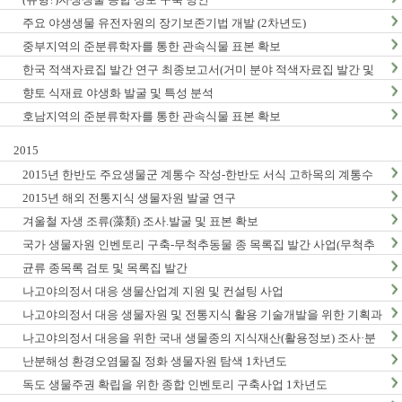
주요 야생생물 유전자원의 장기보존기법 개발 (2차년도)
중부지역의 준분류학자를 통한 관속식물 표본 확보
한국 적색자료집 발간 연구 최종보고서(거미 분야 적색자료집 발간 및
적색목록집 영문판 개정)
향토 식재료 야생화 발굴 및 특성 분석
호남지역의 준분류학자를 통한 관속식물 표본 확보
2015
2015년 한반도 주요생물군 계통수 작성-한반도 서식 고하목의 계통수
작성 및 DNA바코드 연구 (1차년도) 최종 결과보고서
2015년 해외 전통지식 생물자원 발굴 연구
겨울철 자생 조류(藻類) 조사.발굴 및 표본 확보
국가 생물자원 인벤토리 구축-무척추동물 종 목록집 발간 사업(무척추
동물-Ⅵ,Ⅶ)
균류 종목록 검토 및 목록집 발간
나고야의정서 대응 생물산업계 지원 및 컨설팅 사업
나고야의정서 대응 생물자원 및 전통지식 활용 기술개발을 위한 기획과
제
나고야의정서 대응을 위한 국내 생물종의 지식재산(활용정보) 조사·분
석 연구(3차년도)
난분해성 환경오염물질 정화 생물자원 탐색 1차년도
독도 생물주권 확립을 위한 종합 인벤토리 구축사업 1차년도