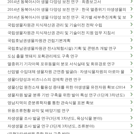
2014년 동북아시아 생물 다양성 보전 연구 : 최종보고서
2014년 동북아시아 생물 다양성 보전 연구 : 한국 멸종위기 야생생물의
동북아시아 분포현황
2014년 동북아시아 생물 다양성 보전 연구: 국가별 세부추진계획 및 보
전정책지원 전략보고서
국립생물자원관 지식재산권 관리 및 기술이전 전략 수립
국립생물자원관 지식재산권 관리 및 기술이전 지원 업무 지침서
국립호남권생물자원관 건립기본계획
국립호남권생물자원관 전시(체험시설) 기획 및 콘텐츠 개발 연구
도심 출몰 멧돼지 포획관리제도 구축 연구
멸종위기 기각아목 포유동물의 분포 서식실태 및 회유경로 연구
산업별 수입대체 생물자원 근연종 발굴(I) : 자생식물자원의 아로마 물
질 탐색 및 발굴
생물다양성과 비즈니스의 경제학 관련 연구
생물산업 원천소재 활용성 증대를 위한 야생생물 유전자원 확보 (2014
년)
생물자원 발굴·분류 기반 구축을 위한 발아 특성 연구 (1단계 3차년도)
영남지역의 준분류학자를 통한 관속식물 표본 확보
유용조류현황 파악 및 배양기법 연구
자생생물 조사 발굴 연구(3단계 3차년도, 육상식물 분야)
자생생물 조사 발굴 연구 (3단계 3차년도, 조류분야)
(유형?)자생생물 종합 정보 구축 방안