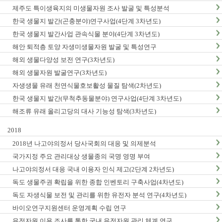
제주도 특이생육지의 미생물자원 조사 발굴 및 특성분석
한국 생물지 발간(곤충분야)연구사업(4단계 3차년도)
한국 생물지 발간사업 관속식물 분야(4단계 3차년도)
해안 퇴적층 토양 자생미생물자원 발굴 및 특성연구
해외 생물다양성 보전 연구(3차년도)
해외 생물자원 발굴연구(3차년도)
자생생물 유래 천연식물호보활성 물질 탐색(2차년도)
한국 생물지 발간(무척추동물분야) 연구사업(4단계 3차년도)
해조류 유래 올리고당의 대사 기능성 탐색(3차년도)
2018
2018년 나고야의정서 당사국회의 대응 및 의제분석
국가지정 주요 관리대상 생물종의 국명 영명 부여
나고야의정서 대응 국내 이용자 인식 제고(2단계 2차년도)
독도 생물주권 확립을 위한 종합 인벤토리 구축사업(4차년도)
독도 자생식물 보전 및 관리를 위한 유전자 분석 연구(4차년도)
바이오연구지원센터 운영계획 수립 연구
유전자원 이용 조사를 통한 국내 유전자원 관리 체계 연구