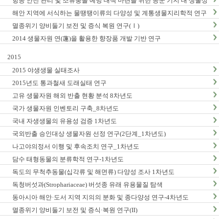
항공 안전 관리 및 조류충돌 예방 대책 마련을 위한 공군 기지 내 생물상
조사_1차년도
해안 지역에 서식하는 물땡땡이류의 다양성 및 계통생물지리학적 연구
_1차년도
멸종위기 양비둘기 보전 및 증식 복원 연구(Ⅰ)
2014 생물자원 연(蓮)을 활용한 향장품 개발 기반 연구
2015
2015 야생생물 실태조사
2015년도 통과철새 도래실태 연구
고유 생물자원 해외 반출 현황 분석 8차년도
국가 생물자원 인벤토리 구축_8차년도
국내 자생생물의 유용성 검증 1차년도
국외반출 승인대상 생물자원 선정 연구(2단계_1차년도)
나고야의정서 이행 및 후속조치 연구_1차년도
담수 태형동물의 분류학적 연구-1차년도
독도의 무척추동물(십각류 및 해면류) 다양성 조사 1차년도
독청버섯과(Strophariaceae) 버섯종 유래 유용물질 탐색
동아시아 해안·도서 지역 지의의 분화 및 종다양성 연구-4차년도
멸종위기 양비둘기 보전 및 증식·복원 연구(II)