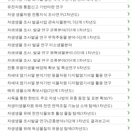
유전자원 통합신고 기반마련 연구
자생 생물자원 전통지식 조사연구(2차년도)
자생생물 조사 발굴사업 관속식물분야, 5단계 1차년도
자생생물 조사․발굴 연구 균류분야(5단계 1차년도)
자생생물 조사발굴 연구 무척추동물 분야-5단계 1차년도
자생생물 조사·발굴 연구 미소생물분야
자생생물 조사․발굴 연구 원핵생물분야 (5단계 1차년도)
자생생물 조사․발굴 연구 조류분야(5단계 1차년도)
전통 유용미생물 배양체 확보 및 특성연구 6차년도
차세대 염기서열 분석기반 동물자원 디지털염기서열 활용 연구
차세대 염기서열 분석기반 식물자원 디지털염기서열 활용 연구
해외 생물소재 확보사업(2단계 1차년도)
사육을 통한 한반도 주요 자생 나방의 유충 동정 및 표본 확보(V)
자생미생물자원 유래 천연 면역조절 기능성 소재 탐색(1차년도)
자생생물 유래 천연식물보호 활성 물질 탐색(3차년도)
자생생물 조사발굴 연구(곤충분야)-5단계 1차년도 결과보고서
자생생물 유래 독성물질의 유용성 탐색(3차년도)