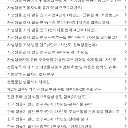
자생생물 유용성 연구 로드맵 수립(II) : 자생생물 유용성 등급화 및 연구
종합계획 수립
자생생물 전통지식의 통계·분석 연구(2차년도)
자생생물 조사·발굴 연구 사업 4단계 1차년도 - 균류 분야 - 최종보고서
자생생물 조사·발굴 연구(곤충 분야)-4단계 1차년도 결과보고서
자생생물 조사·발굴 연구 (관속식물 분야) 4단계 1차년도
자생생물 조사·발굴 연구 무척추동물 분야-4단계 1차년도 결과보고서
자생생물 조사 발굴 연구(4단계 1차년도, 원핵생물분야)
자생생물 조사·발굴 연구 조류 분야-4단계 1차년도
자생생물자원 유래 추출물을 이용한 피부 친화형 소재 탐색 1차년도
전통누룩 유래 자생 미생물자원 배양체 확보 및 유용성 탐색 연구(Ⅲ)
전통문헌 생물지식 조사 연구
전통문헌 생물지식 해제집
제2차 멸종위기 야생생물 복원 종합 계획(16~20) 수립 연구
진균 유래 천연 식물보호활성 물질 탐색(2차년도)
한국 생물지 발간 연구 4단계 1차년도-관속식물 분야
한국 생물지 발간 연구 4단계 1차년도-무척추동물 분야 최종 결과보고
서
한국 생물지 발간 연구 4단계 1차년도-선태류 분야
한국 생물지 발간(곤충분야) 연구사업 4단계 1차년도