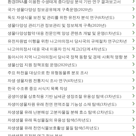
환경DNA를 이용한 수생태계 종다양성 분석 기반 연구 결과보고서
국가 생물다양성 정보공유체계 구축운영(2020년)
독도 자생식물 보전 및 관리를 위한 유전자 분석 연구(6차년도)
생물다양성 관리기관 정보관리 및 정보체계 구축(2020년)
생물다양성협약 대응 전문인력 양성 콘텐츠 개발 및 운영(1차년도)
유전자원법 이행을 위한 나고야의정서 당사국의 규제절차 연구(2차년
도)
나고야의정서 대응 국내 이용자 인식 제고(2단계 4차년도)
동아시아 지역 나고야의정서 당사국 정책 동향 및 경제·사회적 영향 분
석 최종보고서
생물산업 지원 정책포럼 운영(2020년도)
주요 하천을 대상으로 한 유형동물류 분포 조사
자생 생물자원 전통지식 조사 연구(4차년도)
한국 수조류 중요 서식지 목록 작성
공생미생물 상호작용 기반 남세균 생장조절 유용성 탐색 (3차년도)
자생미생물자원 유래 천연 면역조절 기능성 소재 탐색(3차년도)
자생생물 유래 난분해성 고분자물질 분해 효소 탐색 (2차년도)
자생생물 유래 독성물질의 유용성 탐색(5차년도)
자생생물 유래 천연식물보호활성 물질 탐색(5차년도)
자생생물 유전체 연구 정보 분석