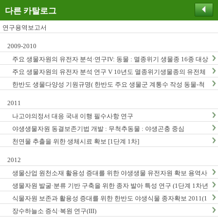
다른 카탈로그
연구용역보고서
2009-2010
주요 생물자원의 유전자 분석·연구IV: 동물 : 멸종위기 생물종 16종 대상
주요 생물자원의 유전자 분석 연구 V 10년도 멸종위기생물종의 유전체
연구
한반도 생물다양성 기원규명( 한반도 주요 생물군 계통수 작성 동물-척
추동물, 곤충, 무척추동물)
2011
나고야의정서 대응 국내 이행 필수사항 연구
야생생물자원 동결보존기법 개발 : 무척추동물 : 야생곤충 중심
천연물 추출을 위한 생체시료 확보 [1단계 1차]
2012
생물산업 원천소재 활용성 증대를 위한 야생생물 유전자원 확보 용역사
업 (2012년)
생물자원 발굴·분류 기반 구축을 위한 종자 발아 특성 연구 (1단계 1차년
도)
식물자원 보존과 활용성 증대를 위한 한반도 야생식물 종자확보 2011(1
단계1차년도)
장수하늘소 증식·복원 연구(III)