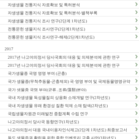
자생생물 전통지식 자료확보 및 특허분석
자생생물 전통지식 자료확보 및 특허분석-별책부록
자생생물 전통지식 조사 연구(2단계 1차년도)
전통문헌 생물지식 조사연구(2단계1차년도)
전통문헌 생물지식 조사연구-해제(2단계1차년도)
2017
2017년 나고야의정서 당사국회의 대응 및 의제분석에 관한 연구
2017년 나고야의정서 당사국회의 대응 및 의제분석에 관한 연구
국가생물종 국명 영명 부여 (곤충)
국가 생물종(무척추동물-곤충제외) 국·영명 부여 및 국제동물명명규약
한글판 발간
국가 생물종 국명 부여(균류․조류(藻類)분야)
국내 자생생물 독성물질의 상용화 소재개발 연구(2차년도)
국내 자생생물 유래 환경성 질환 억제 소재 탐색(2차년도)
국립생물자원관 미래발전 종합계획 수립 연구
나고야의정서 당사국 동향연구(1차년도)
나고야의정서 대응 국내이용자인식제고(2단계 1차년도) 최종보고서
독도 생물주권 확립을 위한 종합 인벤토리 구축 사업(3차년도)