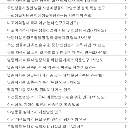
국내 자생생물 유래 환경성 질환 억제 소재 탐색 1차년도
국립생물자원관 발굴 자생미생물의 오염토양 정화 특성 연구
국립생물자원관 야생생물자원연구동 기본계획 수립
나고야의정서 국제 이슈 분석 연구(1차년도)
나고야의정서 대응 생물산업계 지원 및 컨설팅 사업(2차년도)
난분해성 환경오염물질 정화 생물자원 탐색 2차년도
독도 생물주권 확립을 위한 종합 인벤토리 구축 사업 2차년도
독도 자생식물 보전 및 관리를 위한 유전자 분석 연구(2차년도)
멸종위기 어류 대량증식을 위한 줄기세포 적용연구 1차년도
멸종위기종 곤충(나비목)의 증식·복원을 위한 기초연구
멸종위기종 산굴뚝나비의 종 및 서식지 보전‧복원 연구(III)
멸종위기종 소똥구리 증식·복원 연구 3차년도
멸종위기종 조사 및 관리체계 개선 연구
사전통보승인(PIC) 국내 이행방안 마련을 위한 연구(3차년도)
식식성 및 기생성 벌류의 신종·미기록종 발굴
야생동물 실태조사 개선방안 연구
야생 미생물의 이용을 위한 안전성 평가지침 연구
오염물질 분해 미생물자원 배양체 확보 3차년도