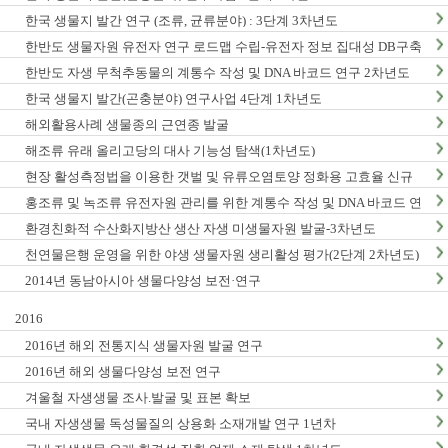
한국 생물지 발간 연구 (조류, 균류분야) : 3단계 3차년도
한반도 생물자원 유전자 연구 로드맵 수립-유전자 정보 집대성 DB구축
(1차년도)
한반도 자생 무척추동물의 계통수 작성 및 DNA 바코드 연구 2차년도
한국 생물지 발간(곤충분야) 연구사업 4단계 1차년도
해외활용사례 생물종의 근연종 발굴
해조류 유래 올리고당의 대사 기능성 탐색(1차년도)
현장 활성측정법을 이용한 갯벌 및 유류오염토양 정화용 고효율 신규
미생물자원 발굴-3차년도
홍조류 및 녹조류 유전자원 관리를 위한 계통수 작성 및 DNA 바코드 연
구 2단계 1차년도
환경친화적 수산화지방산 생산 자생 미생물자원 발굴-3차년도
천연물은행 운영을 위한 야생 생물자원 생리활성 평가(2단계 2차년도)
2014년 동남아시아 생물다양성 보전·연구
2016
2016년 해외 전통지식 생물자원 발굴 연구
2016년 해외 생물다양성 보전 연구
겨울철 자생생물 조사.발굴 및 표본 확보
국내 자생생물 독성물질의 상용화 소재개발 연구 1년차