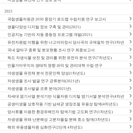
2021
국립생물자원관 2030 중장기 로드맵 수립지원 연구 보고서
생물다양성 디지털 정보 구축 및 관리(2021)
인공지능 기반의 자동 종동정 프로그램 개발(2021)
유전자원법 이행을 위한 나고야의정서 당사국의 규제절차 연구(3차년
도)
국내 깔따구 종류 및 분포현황 조사 연구 최종보고서
독도 자생식물 보전 및 관리를 위한 유전자 분석 연구(7차년도)
민물가마우지의 생태적 영향 파악 및 관리대책 수립 연구
야생생물 유전체 분석 전문인력 양성(1차년도)
자생생물 조사 발굴 연구 균류분야(2021년)
자생생물 조사발굴 조류 분야(2021년)
차세대 염기서열 분석기반 식물자원 디지털 염기서열 분석연구(4차년
도)
공생미생물 상호작용 기반 남세균 생장조절 유용성 탐색(4차년도)
양서류를 이용한 환경유해인자 탐색기법 고도화 연구(1차년도)
자생생물 유래 난분해성 고분자물질 분해 효소 탐색(3차년도)
해외 유용생물자원 심화연구(2단계 4차년도)