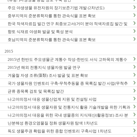
주요 야생생물 유전자원의 장기보존기법 개발 (2차년도)
중부지역의 준분류학자를 통한 관속식물 표본 확보
한국 적색자료집 발간 연구 최종보고서(거미 분야 적색자료집 발간 및
적색목록집 영문판 개정)
향토 식재료 야생화 발굴 및 특성 분석
호남지역의 준분류학자를 통한 관속식물 표본 확보
2015
2015년 한반도 주요생물군 계통수 작성-한반도 서식 고하목의 계통수
작성 및 DNA바코드 연구 (1차년도) 최종 결과보고서
2015년 해외 전통지식 생물자원 발굴 연구
겨울철 자생 조류(藻類) 조사.발굴 및 표본 확보
국가 생물자원 인벤토리 구축-무척추동물 종 목록집 발간 사업(무척추
동물-Ⅵ,Ⅶ)
균류 종목록 검토 및 목록집 발간
나고야의정서 대응 생물산업계 지원 및 컨설팅 사업
나고야의정서 대응 생물자원 및 전통지식 활용 기술개발을 위한 기획과
제
나고야의정서 대응을 위한 국내 생물종의 지식재산(활용정보) 조사·분
석 연구(3차년도)
난분해성 환경오염물질 정화 생물자원 탐색 1차년도
독도 생물주권 확립을 위한 종합 인벤토리 구축사업 1차년도