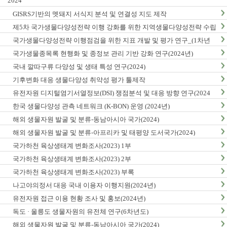
2024
GISRS기반의 멧돼지 서식지 분석 및 연결성 지도 제작
제5차 국가생물다양성전략 이행 강화를 위한 지역생물다양성전략 수립
및 이행 방안 연구
국가생물다양성전략 이행점검을 위한 지표 개발 및 평가 연구_(1차년
도)
국가생물종목록 현행화 및 종정보 관리 기반 강화 연구(2024년)
국내 깔따구류 다양성 및 생태 특성 연구(2024)
기후변화 대응 생물다양성 취약성 평가 툴제작
유전자원 디지털염기서열정보(DSI) 쟁점분석 및 대응 방향 연구(2024
년)
한국 생물다양성 관측 네트워크 (K-BON) 운영 (2024년)
해외 생물자원 발굴 및 분류-동남아시아 국가(2024)
해외 생물자원 발굴 및 분류-아프리카 및 태평양 도서국가(2024)
국가하천 육상생태계 변화조사(2023) 1부
국가하천 육상생태계 변화조사(2023) 2부
국가하천 육상생태계 변화조사(2023) 부록
나고야의정서 대응 국내 이용자 이행지원(2024년)
유전자원 접근 이용 현황 조사 및 홍보(2024년)
독도 · 울릉도 생물자원의 유전체 연구(6차년도)
해외 생물자원 발굴 및 분류-동남아시아 국가(2024)