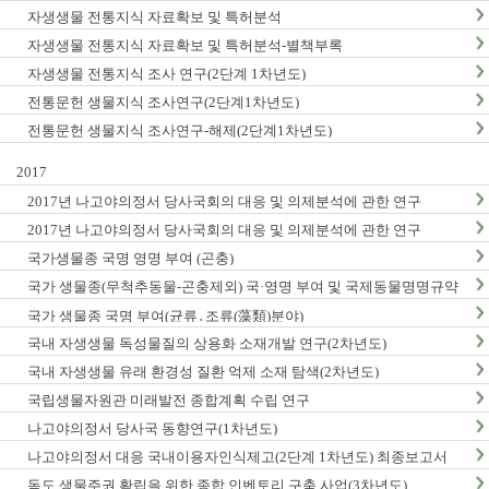
자생생물 전통지식 자료확보 및 특허분석
자생생물 전통지식 자료확보 및 특허분석-별책부록
자생생물 전통지식 조사 연구(2단계 1차년도)
전통문헌 생물지식 조사연구(2단계1차년도)
전통문헌 생물지식 조사연구-해제(2단계1차년도)
2017
2017년 나고야의정서 당사국회의 대응 및 의제분석에 관한 연구
2017년 나고야의정서 당사국회의 대응 및 의제분석에 관한 연구
국가생물종 국명 영명 부여 (곤충)
국가 생물종(무척추동물-곤충제외) 국·영명 부여 및 국제동물명명규약
한글판 발간
국가 생물종 국명 부여(균류․조류(藻類)분야)
국내 자생생물 독성물질의 상용화 소재개발 연구(2차년도)
국내 자생생물 유래 환경성 질환 억제 소재 탐색(2차년도)
국립생물자원관 미래발전 종합계획 수립 연구
나고야의정서 당사국 동향연구(1차년도)
나고야의정서 대응 국내이용자인식제고(2단계 1차년도) 최종보고서
독도 생물주권 확립을 위한 종합 인벤토리 구축 사업(3차년도)