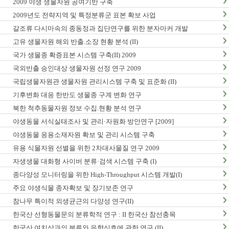
2009 야생 생물자원 공여기반 구축
2009년도 전략지역 및 특정분류군 표본 확보 사업
갈조류 다시마속의 종동정과 집단연구를 위한 분자마커 개발
고유 생물자원 해외 반출.소장 현황 분석 (II)
국가 생물종 확증표본 시스템 구축(II) 2009
국외반출 승인대상 생물자원 선정 연구 2009
국립생물자원관 생물자원 관리시스템 구축 및 표준화 (II)
기후변화 대응 한반도 생물종 구계 변화 연구
북한 척추동물자원 정보 수집.현황 분석 연구
야생동물 서식실태조사 및 관리·자원화 방안연구 [2009]
야생동물 응용소재자원 확보 및 관리 시스템 구축
유용 식물자원 선별을 위한 2차대사물질 연구 2009
자생생물 대화형 사이버 분류·검색 시스템 구축 (I)
종다양성 모니터링을 위한 High-Throughput 시스템 개발(I)
주요 야생식물 종자확보 및 장기보존 연구
참나무 특이적 외생균근의 다양성 연구(II)
한국산 선형동물문의 분류학적 연구 : II 한국산 참선충목
한국산 여치상과의 분류와 음향신호에 관한 연구 (II)