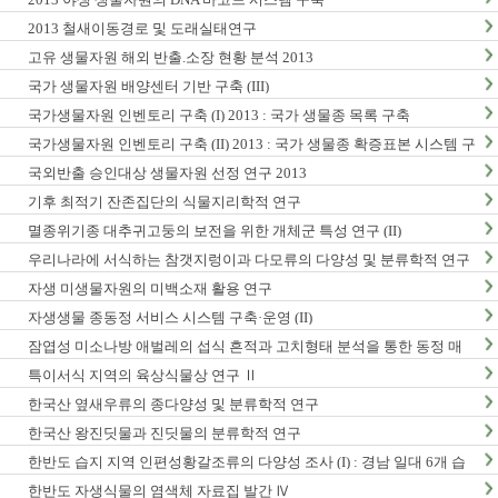
2013 철새이동경로 및 도래실태연구
고유 생물자원 해외 반출.소장 현황 분석 2013
국가 생물자원 배양센터 기반 구축 (III)
국가생물자원 인벤토리 구축 (I) 2013 : 국가 생물종 목록 구축
국가생물자원 인벤토리 구축 (II) 2013 : 국가 생물종 확증표본 시스템 구
축
국외반출 승인대상 생물자원 선정 연구 2013
기후 최적기 잔존집단의 식물지리학적 연구
멸종위기종 대추귀고둥의 보전을 위한 개체군 특성 연구 (II)
우리나라에 서식하는 참갯지렁이과 다모류의 다양성 및 분류학적 연구
(I)
자생 미생물자원의 미백소재 활용 연구
자생생물 종동정 서비스 시스템 구축·운영 (II)
잠엽성 미소나방 애벌레의 섭식 흔적과 고치형태 분석을 통한 동정 매
뉴얼 개발 및 생활사 연구
특이서식 지역의 육상식물상 연구 Ⅱ
한국산 옆새우류의 종다양성 및 분류학적 연구
한국산 왕진딧물과 진딧물의 분류학적 연구
한반도 습지 지역 인편성황갈조류의 다양성 조사 (I) : 경남 일대 6개 습
지 지역 조사
한반도 자생식물의 염색체 자료집 발간 Ⅳ