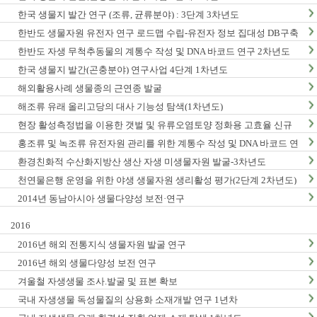
한국 생물지 발간 연구 (조류, 균류분야) : 3단계 3차년도
한반도 생물자원 유전자 연구 로드맵 수립-유전자 정보 집대성 DB구축
(1차년도)
한반도 자생 무척추동물의 계통수 작성 및 DNA 바코드 연구 2차년도
한국 생물지 발간(곤충분야) 연구사업 4단계 1차년도
해외활용사례 생물종의 근연종 발굴
해조류 유래 올리고당의 대사 기능성 탐색(1차년도)
현장 활성측정법을 이용한 갯벌 및 유류오염토양 정화용 고효율 신규
미생물자원 발굴-3차년도
홍조류 및 녹조류 유전자원 관리를 위한 계통수 작성 및 DNA 바코드 연
구 2단계 1차년도
환경친화적 수산화지방산 생산 자생 미생물자원 발굴-3차년도
천연물은행 운영을 위한 야생 생물자원 생리활성 평가(2단계 2차년도)
2014년 동남아시아 생물다양성 보전·연구
2016
2016년 해외 전통지식 생물자원 발굴 연구
2016년 해외 생물다양성 보전 연구
겨울철 자생생물 조사.발굴 및 표본 확보
국내 자생생물 독성물질의 상용화 소재개발 연구 1년차