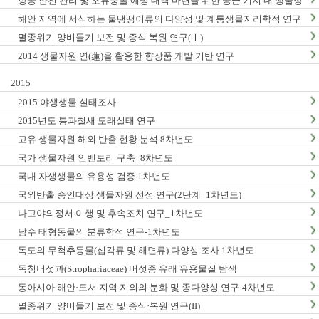
항공 안전 관리 및 조류충돌 예방 대책 마련을 위한 공군 기지 내 생물상
조사_1차년도
해안 지역에 서식하는 물땡땡이류의 다양성 및 계통생물지리학적 연구
_1차년도
멸종위기 양비둘기 보전 및 증식 복원 연구(Ⅰ)
2014 생물자원 연(蓮)을 활용한 향장품 개발 기반 연구
2015
2015 야생생물 실태조사
2015년도 통과철새 도래실태 연구
고유 생물자원 해외 반출 현황 분석 8차년도
국가 생물자원 인벤토리 구축_8차년도
국내 자생생물의 유용성 검증 1차년도
국외반출 승인대상 생물자원 선정 연구(2단계_1차년도)
나고야의정서 이행 및 후속조치 연구_1차년도
담수 태형동물의 분류학적 연구-1차년도
독도의 무척추동물(십각류 및 해면류) 다양성 조사 1차년도
독청버섯과(Strophariaceae) 버섯종 유래 유용물질 탐색
동아시아 해안·도서 지역 지의의 분화 및 종다양성 연구-4차년도
멸종위기 양비둘기 보전 및 증식·복원 연구(II)