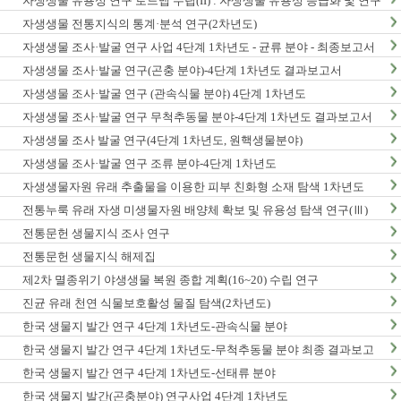
자생생물 유용성 연구 로드맵 수립(II) : 자생생물 유용성 등급화 및 연구
종합계획 수립
자생생물 전통지식의 통계·분석 연구(2차년도)
자생생물 조사·발굴 연구 사업 4단계 1차년도 - 균류 분야 - 최종보고서
자생생물 조사·발굴 연구(곤충 분야)-4단계 1차년도 결과보고서
자생생물 조사·발굴 연구 (관속식물 분야) 4단계 1차년도
자생생물 조사·발굴 연구 무척추동물 분야-4단계 1차년도 결과보고서
자생생물 조사 발굴 연구(4단계 1차년도, 원핵생물분야)
자생생물 조사·발굴 연구 조류 분야-4단계 1차년도
자생생물자원 유래 추출물을 이용한 피부 친화형 소재 탐색 1차년도
전통누룩 유래 자생 미생물자원 배양체 확보 및 유용성 탐색 연구(Ⅲ)
전통문헌 생물지식 조사 연구
전통문헌 생물지식 해제집
제2차 멸종위기 야생생물 복원 종합 계획(16~20) 수립 연구
진균 유래 천연 식물보호활성 물질 탐색(2차년도)
한국 생물지 발간 연구 4단계 1차년도-관속식물 분야
한국 생물지 발간 연구 4단계 1차년도-무척추동물 분야 최종 결과보고
서
한국 생물지 발간 연구 4단계 1차년도-선태류 분야
한국 생물지 발간(곤충분야) 연구사업 4단계 1차년도