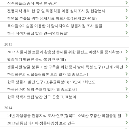
장수하늘소 증식·복원 연구(IV)
전통지식 유래 한·중·일 약용식물 이용 실태조사 및 현황분석
천연물 추출을 위한 생체시료 확보사업(1단계 2차년도)
특수잠수기술을 이용한 미 탐사지역의 생물자원 조사 발굴
한국 적색자료집 발간 연구(연체동물)
2013
2012 식물자원 보존과 활용성 증대를 위한 한반도 야생식물 종자확보(1
단계2차년도)
멸종위기 맹금류 증식·복원 연구(Ⅲ)
생물자원 발굴·분류 기반 구축을 위한 종자 발아 특성 연구 (1단계 2차년
도)
한강하류의 식물플랑크톤 도감 발간 [최종보고서]
한국 생물지 발간 연구 (조류균류분야) : 3단계 2차년도
한국산 거미목의 분포지 발간 [최종보고서]
한국 적색자료집 발간 연구-곤충 II, III 분야
2014
14년 자생생물 전통지식 조사·연구(경북II - 소백산 주왕산 국립공원 일
대, 충남지역 Ⅱ - 계룡산 태안해안국립공원 일대)
2013년 동남아시아 생물다양성 보전 연구