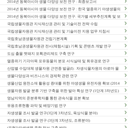
2014년 동북아시아 생물 다양성 보전 연구 : 최종보고서
2014년 동북아시아 생물 다양성 보전 연구 : 한국 멸종위기 야생생물의
동북아시아 분포현황
2014년 동북아시아 생물 다양성 보전 연구: 국가별 세부추진계획 및 보
전정책지원 전략보고서
국립생물자원관 지식재산권 관리 및 기술이전 전략 수립
국립생물자원관 지식재산권 관리 및 기술이전 지원 업무 지침서
국립호남권생물자원관 건립기본계획
국립호남권생물자원관 전시(체험시설) 기획 및 콘텐츠 개발 연구
도심 출몰 멧돼지 포획관리제도 구축 연구
멸종위기 기각아목 포유동물의 분포 서식실태 및 회유경로 연구
산업별 수입대체 생물자원 근연종 발굴(I) : 자생식물자원의 아로마 물
질 탐색 및 발굴
생물다양성과 비즈니스의 경제학 관련 연구
생물산업 원천소재 활용성 증대를 위한 야생생물 유전자원 확보 (2014
년)
생물자원 발굴·분류 기반 구축을 위한 발아 특성 연구 (1단계 3차년도)
영남지역의 준분류학자를 통한 관속식물 표본 확보
유용조류현황 파악 및 배양기법 연구
자생생물 조사 발굴 연구(3단계 3차년도, 육상식물 분야)
자생생물 조사 발굴 연구 (3단계 3차년도, 조류분야)
(유형?)자생생물 종합 정보 구축 방안