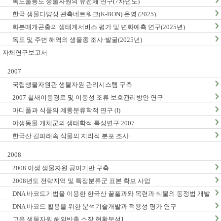
독도울릉도 생물자원의 유전체 연구(7차년도)
한국 생물다양성 관측네트워크(K-BON) 운영 (2025)
화분매개곤충의 생태계서비스 평가 및 변화예측 연구(2025년)
독도 및 주변 해역의 생물종 조사·발굴(2025년)
자체연구보고서
2007
국립생물자원관 생물자원 관리시스템 구축
2007 철새이동경로 및 이동성 조류 보호관리방안 연구
마디풀과 식물의 계통분류학적 연구 (I)
야생동물 개체군의 생태학적 특성연구 2007
한국산 갈파래속 식물의 지리적 분포 조사
2008
2008 야생 생물자원 공여기반 구축
2008년도 전략지역 및 특정분류군 표본 확보 사업
DNA 바코드기법을 이용한 한국산 꿀풀과와 목련과 식물의 동정법 개발
: I. 꿀풀과
DNA 바코드 활용을 위한 분석기술개발과 적용성 평가 연구
고유 생물자원 해외반출 소장 현황분석1