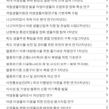
국내 자생생물 유래 환경성 질환 억제 소재 탐색 1차년도
국립생물자원관 발굴 자생미생물의 오염토양 정화 특성 연구
국립생물자원관 야생생물자원연구동 기본계획 수립
나고야의정서 국제 이슈 분석 연구(1차년도)
나고야의정서 대응 생물산업계 지원 및 컨설팅 사업(2차년도)
난분해성 환경오염물질 정화 생물자원 탐색 2차년도
독도 생물주권 확립을 위한 종합 인벤토리 구축 사업 2차년도
독도 자생식물 보전 및 관리를 위한 유전자 분석 연구(2차년도)
멸종위기 어류 대량증식을 위한 줄기세포 적용연구 1차년도
멸종위기종 곤충(나비목)의 증식·복원을 위한 기초연구
멸종위기종 산굴뚝나비의 종 및 서식지 보전‧복원 연구(III)
멸종위기종 소똥구리 증식·복원 연구 3차년도
멸종위기종 조사 및 관리체계 개선 연구
사전통보승인(PIC) 국내 이행방안 마련을 위한 연구(3차년도)
식식성 및 기생성 벌류의 신종·미기록종 발굴
야생동물 실태조사 개선방안 연구
야생 미생물의 이용을 위한 안전성 평가지침 연구
오염물질 분해 미생물자원 배양체 확보 3차년도