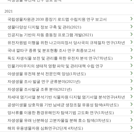
2021
국립생물자원관 2030 중장기 로드맵 수립지원 연구 보고서
생물다양성 디지털 정보 구축 및 관리(2021)
인공지능 기반의 자동 종동정 프로그램 개발(2021)
유전자원법 이행을 위한 나고야의정서 당사국의 규제절차 연구(3차년
도)
국내 깔따구 종류 및 분포현황 조사 연구 최종보고서
독도 자생식물 보전 및 관리를 위한 유전자 분석 연구(7차년도)
민물가마우지의 생태적 영향 파악 및 관리대책 수립 연구
야생생물 유전체 분석 전문인력 양성(1차년도)
자생생물 조사 발굴 연구 균류분야(2021년)
자생생물 조사발굴 조류 분야(2021년)
차세대 염기서열 분석기반 식물자원 디지털 염기서열 분석연구(4차년
도)
공생미생물 상호작용 기반 남세균 생장조절 유용성 탐색(4차년도)
양서류를 이용한 환경유해인자 탐색기법 고도화 연구(1차년도)
자생생물 유래 난분해성 고분자물질 분해 효소 탐색(3차년도)
해외 유용생물자원 심화연구(2단계 4차년도)