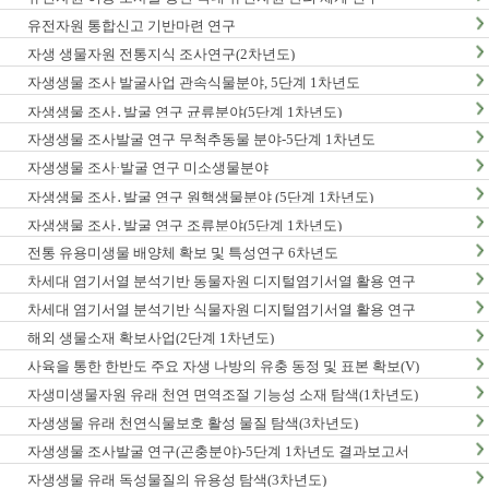
유전자원 통합신고 기반마련 연구
자생 생물자원 전통지식 조사연구(2차년도)
자생생물 조사 발굴사업 관속식물분야, 5단계 1차년도
자생생물 조사․발굴 연구 균류분야(5단계 1차년도)
자생생물 조사발굴 연구 무척추동물 분야-5단계 1차년도
자생생물 조사·발굴 연구 미소생물분야
자생생물 조사․발굴 연구 원핵생물분야 (5단계 1차년도)
자생생물 조사․발굴 연구 조류분야(5단계 1차년도)
전통 유용미생물 배양체 확보 및 특성연구 6차년도
차세대 염기서열 분석기반 동물자원 디지털염기서열 활용 연구
차세대 염기서열 분석기반 식물자원 디지털염기서열 활용 연구
해외 생물소재 확보사업(2단계 1차년도)
사육을 통한 한반도 주요 자생 나방의 유충 동정 및 표본 확보(V)
자생미생물자원 유래 천연 면역조절 기능성 소재 탐색(1차년도)
자생생물 유래 천연식물보호 활성 물질 탐색(3차년도)
자생생물 조사발굴 연구(곤충분야)-5단계 1차년도 결과보고서
자생생물 유래 독성물질의 유용성 탐색(3차년도)