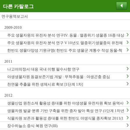
다른 카탈로그
연구용역보고서
2009-2010
주요 생물자원의 유전자 분석·연구IV: 동물 : 멸종위기 생물종 16종 대상
주요 생물자원의 유전자 분석 연구 V 10년도 멸종위기생물종의 유전체
연구
한반도 생물다양성 기원규명( 한반도 주요 생물군 계통수 작성 동물-척
추동물, 곤충, 무척추동물)
2011
나고야의정서 대응 국내 이행 필수사항 연구
야생생물자원 동결보존기법 개발 : 무척추동물 : 야생곤충 중심
천연물 추출을 위한 생체시료 확보 [1단계 1차]
2012
생물산업 원천소재 활용성 증대를 위한 야생생물 유전자원 확보 용역사
업 (2012년)
생물자원 발굴·분류 기반 구축을 위한 종자 발아 특성 연구 (1단계 1차년
도)
식물자원 보존과 활용성 증대를 위한 한반도 야생식물 종자확보 2011(1
단계1차년도)
장수하늘소 증식·복원 연구(III)