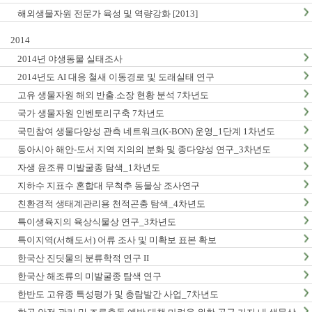
해외생물자원 전문가 육성 및 역량강화 [2013]
2014
2014년 야생동물 실태조사
2014년도 AI 대응 철새 이동경로 및 도래실태 연구
고유 생물자원 해외 반출.소장 현황 분석 7차년도
국가 생물자원 인벤토리구축 7차년도
국민참여 생물다양성 관측 네트워크(K-BON) 운영_1단계 1차년도
동아시아 해안-도서 지역 지의의 분화 및 종다양성 연구_3차년도
자생 윤조류 미발굴종 탐색_1차년도
지하수 지표수 혼합대 무척추 동물상 조사연구
친환경적 생태계관리용 천적곤충 탐색_4차년도
특이생육지의 육상식물상 연구_3차년도
특이지역(서해도서) 어류 조사 및 미확보 표본 확보
한국산 진딧물의 분류학적 연구 II
한국산 해조류의 미발굴종 탐색 연구
한반도 고유종 특성평가 및 총람발간 사업_7차년도