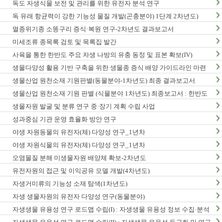
독도 자생식물 보전 및 관리를 위한 유전자 분석 연구
독 유래 항균력이 강한 기능성 물질 개발(곤충분야) 1단계 2차년도)
멸종위기종 소똥구리 증식·복원 연구-2차년도 결과보고서
미세조류 종목록 검토 및 목록집 발간
사육을 통한 한반도 주요 자생 나방의 유충 동정 및 표본 확보(IV)
생물다양성 활용 기반 구축을 위한 생물종 증식 배양 가이드라인 마련
연구(2차년도)
생물산업 원천소재 기원판별(동물분야-1차년도) 최종 결과보고서
생물산업 원천소재 기원 판별 (식물분야 1차년도) 최종보고서 : 한반도
생물다양성 보전 관리 기반 구축 사업
생물자원 발굴 및 분류 연구 중·장기 계획 수립 사업
성과중심 기관 운영 효율화 방안 연구
야생 자원동물의 유전자(체) 다양성 연구_1년차
야생 자원식물의 유전자(체) 다양성 연구_1년차
오염물질 분해 미생물자원 배양체 확보-2차년도
유전자원의 접근 및 이익공유 모델 개발(4차년도)
자생거미류의 기능성 소재 탐색(1차년도)
자생 생물자원의 유전자 다양성 연구(동물분야)
자생생물 유용성 연구 로드맵 수립(I) : 자생생물 유용성 정보 수집·분석
사업