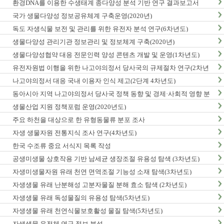
환경DNA를 이용한 수생태계 종다양성 분석 기반 연구 결과보고서
국가 생물다양성 정보공유체계 구축운영(2020년)
독도 자생식물 보전 및 관리를 위한 유전자 분석 연구(6차년도)
생물다양성 관리기관 정보관리 및 정보체계 구축(2020년)
생물다양성협약 대응 전문인력 양성 콘텐츠 개발 및 운영(1차년도)
유전자원법 이행을 위한 나고야의정서 당사국의 규제절차 연구(2차년
도)
나고야의정서 대응 국내 이용자 인식 제고(2단계 4차년도)
동아시아 지역 나고야의정서 당사국 정책 동향 및 경제·사회적 영향 분
석 최종보고서
생물산업 지원 정책포럼 운영(2020년도)
주요 하천을 대상으로 한 유형동물류 분포 조사
자생 생물자원 전통지식 조사 연구(4차년도)
한국 수조류 중요 서식지 목록 작성
공생미생물 상호작용 기반 남세균 생장조절 유용성 탐색 (3차년도)
자생미생물자원 유래 천연 면역조절 기능성 소재 탐색(3차년도)
자생생물 유래 난분해성 고분자물질 분해 효소 탐색 (2차년도)
자생생물 유래 독성물질의 유용성 탐색(5차년도)
자생생물 유래 천연식물보호활성 물질 탐색(5차년도)
자생생물 유전체 연구 정보 분석