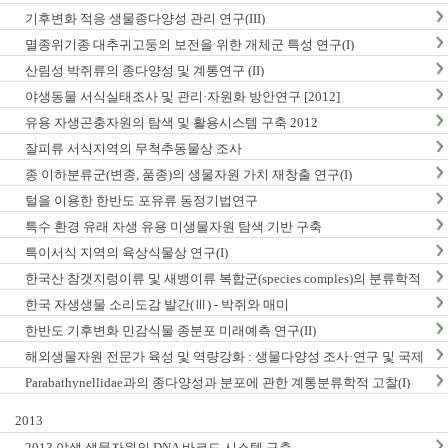
구축
기후변화 적응 생물종다양성 관리 연구(III)
멸종위기종 대추귀고둥의 보전을 위한 개체군 특성 연구(I)
산림성 박쥐류의 종다양성 및 계통연구 (II)
야생동물 서식실태조사 및 관리·자원화 방안연구 [2012]
유용 자생곤충자원의 탐색 및 활용시스템 구축 2012
잘피류 서식지역의 무척추동물상 조사
종 이하분류군(변종, 품종)의 생물자원 가치 재창출 연구(I)
털을 이용한 한반도 포유류 동정기법연구
특수 환경 유래 자생 유용 미생물자원 탐색 기반 구축
특이서식 지역의 육상식물상 연구(I)
한국산 참갯지렁이류 및 새뱅이류 복합군(species comples)의 분류학적
연구
한국 자생생물 소리도감 발간(Ⅲ) - 박쥐와 매미
한반도 기후변화 민감식물 종분포 미래예측 연구(II)
해외생물자원 전문가 육성 및 역량강화 : 생물다양성 조사·연구 및 국제
협력
Parabathynellidae과의 종다양성과 분포에 관한 계통분류학적 고찰(I)
2013
2013 야생 생물자원의 DNA 바코드 시스템 구축