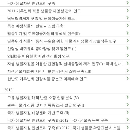
국가 생물자원 인벤토리 구축
2011 기후변화 적응 생물종 다양성 관리 연구
남남협력체계 구축 및 해외생물자원 확보
독성 야생식물의 판별 시스템 구축
멸종위기 및 주요생물자원의 염색체 연구(II)
멸종위기 식물의 증식·복원을 위한 식물과 미생물의 상호작용 연구
산림성 박쥐류의 종다양성 및 계통연구 (1)
연(蓮)을 이용한 항비만 생리활성 연구
자생 생물자원을 이용한 친환경적 실내곰팡이 제거 연구(I) : 국내 실내
곰팡이 현황 및 검출법 개발
자생생물 대화형 사이버 분류·검색 시스템 구축 (III)
한반도 기후변화 민감식물 종분포 미래예측 연구
2012
고유 생물자원 해외 반출.소장 현황 분석 (V)
관속식물의 신종 및 미기록종 조사.발굴 연구(I)
국가 생물자원 배양센터 기반 구축 (II)
국가 생물자원 인벤토리 구축 (I) 2012 : 국가 생물종 목록 구축
국가 생물자원 인벤토리 구축 (II) 2012 : 국가 생물종 확증표본 시스템