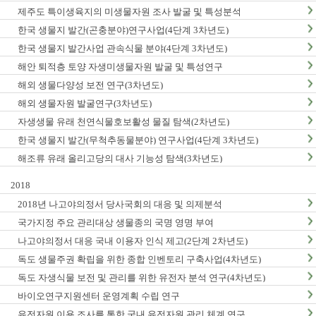
제주도 특이생육지의 미생물자원 조사 발굴 및 특성분석
한국 생물지 발간(곤충분야)연구사업(4단계 3차년도)
한국 생물지 발간사업 관속식물 분야(4단계 3차년도)
해안 퇴적층 토양 자생미생물자원 발굴 및 특성연구
해외 생물다양성 보전 연구(3차년도)
해외 생물자원 발굴연구(3차년도)
자생생물 유래 천연식물호보활성 물질 탐색(2차년도)
한국 생물지 발간(무척추동물분야) 연구사업(4단계 3차년도)
해조류 유래 올리고당의 대사 기능성 탐색(3차년도)
2018
2018년 나고야의정서 당사국회의 대응 및 의제분석
국가지정 주요 관리대상 생물종의 국명 영명 부여
나고야의정서 대응 국내 이용자 인식 제고(2단계 2차년도)
독도 생물주권 확립을 위한 종합 인벤토리 구축사업(4차년도)
독도 자생식물 보전 및 관리를 위한 유전자 분석 연구(4차년도)
바이오연구지원센터 운영계획 수립 연구
유전자원 이용 조사를 통한 국내 유전자원 관리 체계 연구