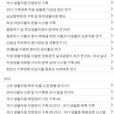
국가 생물자원 인벤토리 구축
2011 기후변화 적응 생물종 다양성 관리 연구
남남협력체계 구축 및 해외생물자원 확보
독성 야생식물의 판별 시스템 구축
멸종위기 및 주요생물자원의 염색체 연구(II)
멸종위기 식물의 증식·복원을 위한 식물과 미생물의 상호작용 연구
산림성 박쥐류의 종다양성 및 계통연구 (1)
연(蓮)을 이용한 항비만 생리활성 연구
자생 생물자원을 이용한 친환경적 실내곰팡이 제거 연구(I) : 국내 실내
곰팡이 현황 및 검출법 개발
자생생물 대화형 사이버 분류·검색 시스템 구축 (III)
한반도 기후변화 민감식물 종분포 미래예측 연구
2012
고유 생물자원 해외 반출.소장 현황 분석 (V)
관속식물의 신종 및 미기록종 조사.발굴 연구(I)
국가 생물자원 배양센터 기반 구축 (II)
국가 생물자원 인벤토리 구축 (I) 2012 : 국가 생물종 목록 구축
국가 생물자원 인벤토리 구축 (II) 2012 : 국가 생물종 확증표본 시스템