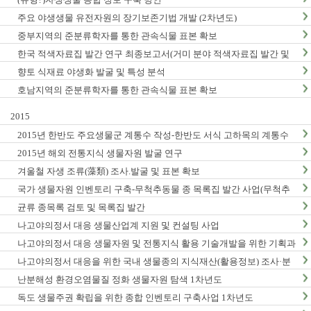
주요 야생생물 유전자원의 장기보존기법 개발 (2차년도)
중부지역의 준분류학자를 통한 관속식물 표본 확보
한국 적색자료집 발간 연구 최종보고서(거미 분야 적색자료집 발간 및
적색목록집 영문판 개정)
향토 식재료 야생화 발굴 및 특성 분석
호남지역의 준분류학자를 통한 관속식물 표본 확보
2015
2015년 한반도 주요생물군 계통수 작성-한반도 서식 고하목의 계통수
작성 및 DNA바코드 연구 (1차년도) 최종 결과보고서
2015년 해외 전통지식 생물자원 발굴 연구
겨울철 자생 조류(藻類) 조사.발굴 및 표본 확보
국가 생물자원 인벤토리 구축-무척추동물 종 목록집 발간 사업(무척추
동물-Ⅵ,Ⅶ)
균류 종목록 검토 및 목록집 발간
나고야의정서 대응 생물산업계 지원 및 컨설팅 사업
나고야의정서 대응 생물자원 및 전통지식 활용 기술개발을 위한 기획과
제
나고야의정서 대응을 위한 국내 생물종의 지식재산(활용정보) 조사·분
석 연구(3차년도)
난분해성 환경오염물질 정화 생물자원 탐색 1차년도
독도 생물주권 확립을 위한 종합 인벤토리 구축사업 1차년도