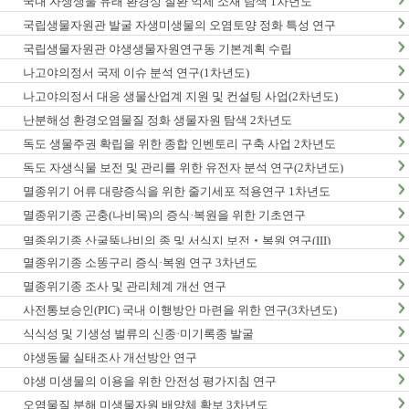
국내 자생생물 유래 환경성 질환 억제 소재 탐색 1차년도
국립생물자원관 발굴 자생미생물의 오염토양 정화 특성 연구
국립생물자원관 야생생물자원연구동 기본계획 수립
나고야의정서 국제 이슈 분석 연구(1차년도)
나고야의정서 대응 생물산업계 지원 및 컨설팅 사업(2차년도)
난분해성 환경오염물질 정화 생물자원 탐색 2차년도
독도 생물주권 확립을 위한 종합 인벤토리 구축 사업 2차년도
독도 자생식물 보전 및 관리를 위한 유전자 분석 연구(2차년도)
멸종위기 어류 대량증식을 위한 줄기세포 적용연구 1차년도
멸종위기종 곤충(나비목)의 증식·복원을 위한 기초연구
멸종위기종 산굴뚝나비의 종 및 서식지 보전‧복원 연구(III)
멸종위기종 소똥구리 증식·복원 연구 3차년도
멸종위기종 조사 및 관리체계 개선 연구
사전통보승인(PIC) 국내 이행방안 마련을 위한 연구(3차년도)
식식성 및 기생성 벌류의 신종·미기록종 발굴
야생동물 실태조사 개선방안 연구
야생 미생물의 이용을 위한 안전성 평가지침 연구
오염물질 분해 미생물자원 배양체 확보 3차년도