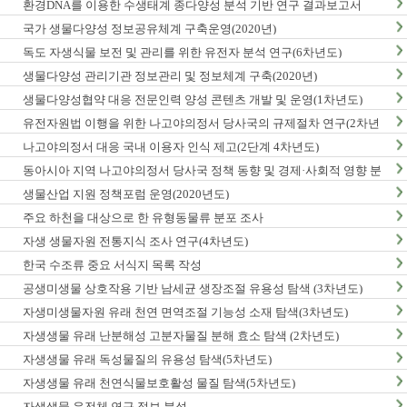
환경DNA를 이용한 수생태계 종다양성 분석 기반 연구 결과보고서
국가 생물다양성 정보공유체계 구축운영(2020년)
독도 자생식물 보전 및 관리를 위한 유전자 분석 연구(6차년도)
생물다양성 관리기관 정보관리 및 정보체계 구축(2020년)
생물다양성협약 대응 전문인력 양성 콘텐츠 개발 및 운영(1차년도)
유전자원법 이행을 위한 나고야의정서 당사국의 규제절차 연구(2차년
도)
나고야의정서 대응 국내 이용자 인식 제고(2단계 4차년도)
동아시아 지역 나고야의정서 당사국 정책 동향 및 경제·사회적 영향 분
석 최종보고서
생물산업 지원 정책포럼 운영(2020년도)
주요 하천을 대상으로 한 유형동물류 분포 조사
자생 생물자원 전통지식 조사 연구(4차년도)
한국 수조류 중요 서식지 목록 작성
공생미생물 상호작용 기반 남세균 생장조절 유용성 탐색 (3차년도)
자생미생물자원 유래 천연 면역조절 기능성 소재 탐색(3차년도)
자생생물 유래 난분해성 고분자물질 분해 효소 탐색 (2차년도)
자생생물 유래 독성물질의 유용성 탐색(5차년도)
자생생물 유래 천연식물보호활성 물질 탐색(5차년도)
자생생물 유전체 연구 정보 분석