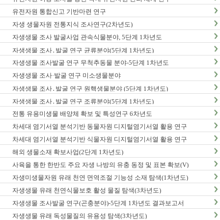
유전자원 통합신고 기반마련 연구
자생 생물자원 전통지식 조사연구(2차년도)
자생생물 조사 발굴사업 관속식물분야, 5단계 1차년도
자생생물 조사․발굴 연구 균류분야(5단계 1차년도)
자생생물 조사발굴 연구 무척추동물 분야-5단계 1차년도
자생생물 조사·발굴 연구 미소생물분야
자생생물 조사․발굴 연구 원핵생물분야 (5단계 1차년도)
자생생물 조사․발굴 연구 조류분야(5단계 1차년도)
전통 유용미생물 배양체 확보 및 특성연구 6차년도
차세대 염기서열 분석기반 동물자원 디지털염기서열 활용 연구
차세대 염기서열 분석기반 식물자원 디지털염기서열 활용 연구
해외 생물소재 확보사업(2단계 1차년도)
사육을 통한 한반도 주요 자생 나방의 유충 동정 및 표본 확보(V)
자생미생물자원 유래 천연 면역조절 기능성 소재 탐색(1차년도)
자생생물 유래 천연식물보호 활성 물질 탐색(3차년도)
자생생물 조사발굴 연구(곤충분야)-5단계 1차년도 결과보고서
자생생물 유래 독성물질의 유용성 탐색(3차년도)