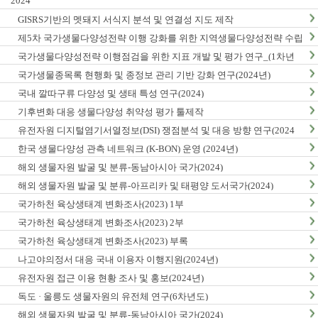
2024
GISRS기반의 멧돼지 서식지 분석 및 연결성 지도 제작
제5차 국가생물다양성전략 이행 강화를 위한 지역생물다양성전략 수립
및 이행 방안 연구
국가생물다양성전략 이행점검을 위한 지표 개발 및 평가 연구_(1차년
도)
국가생물종목록 현행화 및 종정보 관리 기반 강화 연구(2024년)
국내 깔따구류 다양성 및 생태 특성 연구(2024)
기후변화 대응 생물다양성 취약성 평가 툴제작
유전자원 디지털염기서열정보(DSI) 쟁점분석 및 대응 방향 연구(2024
년)
한국 생물다양성 관측 네트워크 (K-BON) 운영 (2024년)
해외 생물자원 발굴 및 분류-동남아시아 국가(2024)
해외 생물자원 발굴 및 분류-아프리카 및 태평양 도서국가(2024)
국가하천 육상생태계 변화조사(2023) 1부
국가하천 육상생태계 변화조사(2023) 2부
국가하천 육상생태계 변화조사(2023) 부록
나고야의정서 대응 국내 이용자 이행지원(2024년)
유전자원 접근 이용 현황 조사 및 홍보(2024년)
독도 · 울릉도 생물자원의 유전체 연구(6차년도)
해외 생물자원 발굴 및 분류-동남아시아 국가(2024)