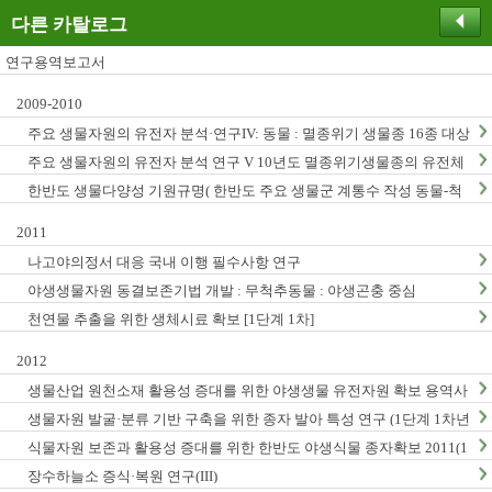
다른 카탈로그
연구용역보고서
2009-2010
주요 생물자원의 유전자 분석·연구IV: 동물 : 멸종위기 생물종 16종 대상
주요 생물자원의 유전자 분석 연구 V 10년도 멸종위기생물종의 유전체
연구
한반도 생물다양성 기원규명( 한반도 주요 생물군 계통수 작성 동물-척
추동물, 곤충, 무척추동물)
2011
나고야의정서 대응 국내 이행 필수사항 연구
야생생물자원 동결보존기법 개발 : 무척추동물 : 야생곤충 중심
천연물 추출을 위한 생체시료 확보 [1단계 1차]
2012
생물산업 원천소재 활용성 증대를 위한 야생생물 유전자원 확보 용역사
업 (2012년)
생물자원 발굴·분류 기반 구축을 위한 종자 발아 특성 연구 (1단계 1차년
도)
식물자원 보존과 활용성 증대를 위한 한반도 야생식물 종자확보 2011(1
단계1차년도)
장수하늘소 증식·복원 연구(III)