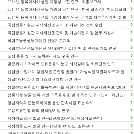
2014년 동북아시아 생물 다양성 보전 연구 : 최종보고서
2014년 동북아시아 생물 다양성 보전 연구 : 한국 멸종위기 야생생물의
동북아시아 분포현황
2014년 동북아시아 생물 다양성 보전 연구: 국가별 세부추진계획 및 보
전정책지원 전략보고서
국립생물자원관 지식재산권 관리 및 기술이전 전략 수립
국립생물자원관 지식재산권 관리 및 기술이전 지원 업무 지침서
국립호남권생물자원관 건립기본계획
국립호남권생물자원관 전시(체험시설) 기획 및 콘텐츠 개발 연구
도심 출몰 멧돼지 포획관리제도 구축 연구
멸종위기 기각아목 포유동물의 분포 서식실태 및 회유경로 연구
산업별 수입대체 생물자원 근연종 발굴(I) : 자생식물자원의 아로마 물
질 탐색 및 발굴
생물다양성과 비즈니스의 경제학 관련 연구
생물산업 원천소재 활용성 증대를 위한 야생생물 유전자원 확보 (2014
년)
생물자원 발굴·분류 기반 구축을 위한 발아 특성 연구 (1단계 3차년도)
영남지역의 준분류학자를 통한 관속식물 표본 확보
유용조류현황 파악 및 배양기법 연구
자생생물 조사 발굴 연구(3단계 3차년도, 육상식물 분야)
자생생물 조사 발굴 연구 (3단계 3차년도, 조류분야)
(유형?)자생생물 종합 정보 구축 방안