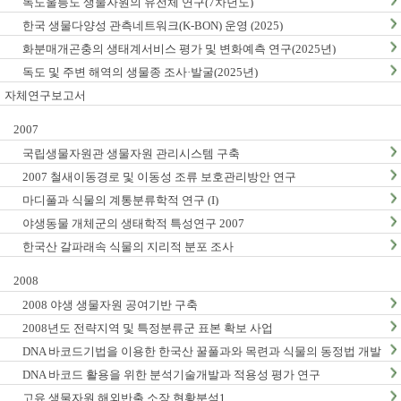
독도울릉도 생물자원의 유전체 연구(7차년도)
한국 생물다양성 관측네트워크(K-BON) 운영 (2025)
화분매개곤충의 생태계서비스 평가 및 변화예측 연구(2025년)
독도 및 주변 해역의 생물종 조사·발굴(2025년)
자체연구보고서
2007
국립생물자원관 생물자원 관리시스템 구축
2007 철새이동경로 및 이동성 조류 보호관리방안 연구
마디풀과 식물의 계통분류학적 연구 (I)
야생동물 개체군의 생태학적 특성연구 2007
한국산 갈파래속 식물의 지리적 분포 조사
2008
2008 야생 생물자원 공여기반 구축
2008년도 전략지역 및 특정분류군 표본 확보 사업
DNA 바코드기법을 이용한 한국산 꿀풀과와 목련과 식물의 동정법 개발
: I. 꿀풀과
DNA 바코드 활용을 위한 분석기술개발과 적용성 평가 연구
고유 생물자원 해외반출 소장 현황분석1