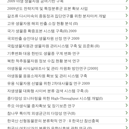
2009 야생 생물자원 공여기반 구축
2009년도 전략지역 및 특정분류군 표본 확보 사업
갈조류 다시마속의 종동정과 집단연구를 위한 분자마커 개발
고유 생물자원 해외 반출.소장 현황 분석 (II)
국가 생물종 확증표본 시스템 구축(II) 2009
국외반출 승인대상 생물자원 선정 연구 2009
국립생물자원관 생물자원 관리시스템 구축 및 표준화 (II)
기후변화 대응 한반도 생물종 구계 변화 연구
북한 척추동물자원 정보 수집.현황 분석 연구
야생동물 서식실태조사 및 관리·자원화 방안연구 [2009]
야생동물 응용소재자원 확보 및 관리 시스템 구축
유용 식물자원 선별을 위한 2차대사물질 연구 2009
자생생물 대화형 사이버 분류·검색 시스템 구축 (I)
종다양성 모니터링을 위한 High-Throughput 시스템 개발(I)
주요 야생식물 종자확보 및 장기보존 연구
참나무 특이적 외생균근의 다양성 연구(II)
한국산 선형동물문의 분류학적 연구 : II 한국산 참선충목
한국산 여치상과의 분류와 음향신호에 관한 연구 (II)