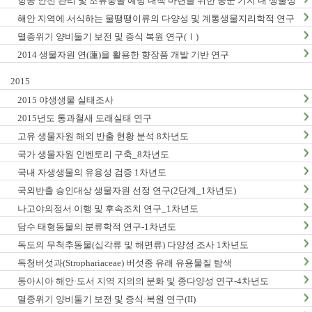
항공 안전 관리 및 조류충돌 예방 대책 마련을 위한 공군 기지 내 생물상
조사_1차년도
해안 지역에 서식하는 물땡땡이류의 다양성 및 계통생물지리학적 연구
_1차년도
멸종위기 양비둘기 보전 및 증식 복원 연구(Ⅰ)
2014 생물자원 연(蓮)을 활용한 향장품 개발 기반 연구
2015
2015 야생생물 실태조사
2015년도 통과철새 도래실태 연구
고유 생물자원 해외 반출 현황 분석 8차년도
국가 생물자원 인벤토리 구축_8차년도
국내 자생생물의 유용성 검증 1차년도
국외반출 승인대상 생물자원 선정 연구(2단계_1차년도)
나고야의정서 이행 및 후속조치 연구_1차년도
담수 태형동물의 분류학적 연구-1차년도
독도의 무척추동물(십각류 및 해면류) 다양성 조사 1차년도
독청버섯과(Strophariaceae) 버섯종 유래 유용물질 탐색
동아시아 해안·도서 지역 지의의 분화 및 종다양성 연구-4차년도
멸종위기 양비둘기 보전 및 증식·복원 연구(II)