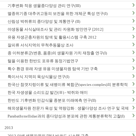
구축
기후변화 적응 생물종다양성 관리 연구(III)
멸종위기종 대추귀고둥의 보전을 위한 개체군 특성 연구(I)
산림성 박쥐류의 종다양성 및 계통연구 (II)
야생동물 서식실태조사 및 관리·자원화 방안연구 [2012]
유용 자생곤충자원의 탐색 및 활용시스템 구축 2012
잘피류 서식지역의 무척추동물상 조사
종 이하분류군(변종, 품종)의 생물자원 가치 재창출 연구(I)
털을 이용한 한반도 포유류 동정기법연구
특수 환경 유래 자생 유용 미생물자원 탐색 기반 구축
특이서식 지역의 육상식물상 연구(I)
한국산 참갯지렁이류 및 새뱅이류 복합군(species comples)의 분류학적
연구
한국 자생생물 소리도감 발간(Ⅲ) - 박쥐와 매미
한반도 기후변화 민감식물 종분포 미래예측 연구(II)
해외생물자원 전문가 육성 및 역량강화 : 생물다양성 조사·연구 및 국제
협력
Parabathynellidae과의 종다양성과 분포에 관한 계통분류학적 고찰(I)
2013
2013 야생 생물자원의 DNA 바코드 시스템 구축