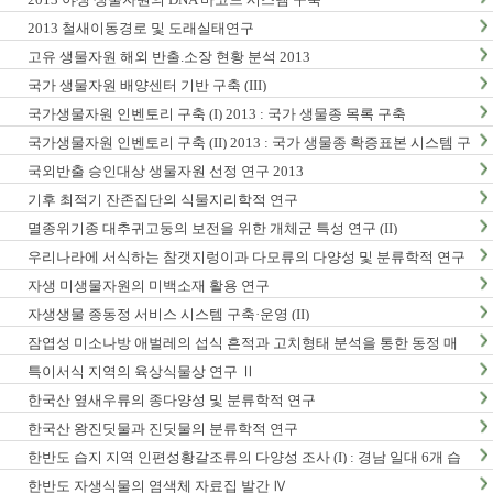
2013 철새이동경로 및 도래실태연구
고유 생물자원 해외 반출.소장 현황 분석 2013
국가 생물자원 배양센터 기반 구축 (III)
국가생물자원 인벤토리 구축 (I) 2013 : 국가 생물종 목록 구축
국가생물자원 인벤토리 구축 (II) 2013 : 국가 생물종 확증표본 시스템 구
축
국외반출 승인대상 생물자원 선정 연구 2013
기후 최적기 잔존집단의 식물지리학적 연구
멸종위기종 대추귀고둥의 보전을 위한 개체군 특성 연구 (II)
우리나라에 서식하는 참갯지렁이과 다모류의 다양성 및 분류학적 연구
(I)
자생 미생물자원의 미백소재 활용 연구
자생생물 종동정 서비스 시스템 구축·운영 (II)
잠엽성 미소나방 애벌레의 섭식 흔적과 고치형태 분석을 통한 동정 매
뉴얼 개발 및 생활사 연구
특이서식 지역의 육상식물상 연구 Ⅱ
한국산 옆새우류의 종다양성 및 분류학적 연구
한국산 왕진딧물과 진딧물의 분류학적 연구
한반도 습지 지역 인편성황갈조류의 다양성 조사 (I) : 경남 일대 6개 습
지 지역 조사
한반도 자생식물의 염색체 자료집 발간 Ⅳ