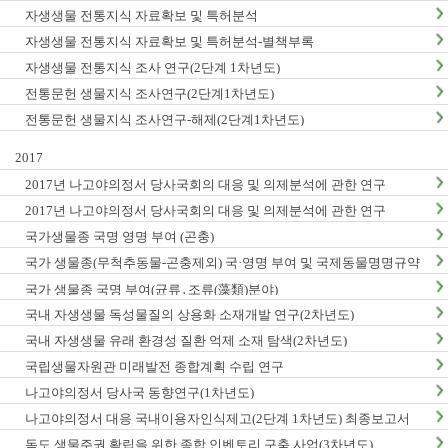
자생생물 전통지식 자료확보 및 특허분석
자생생물 전통지식 자료확보 및 특허분석-별책부록
자생생물 전통지식 조사 연구(2단계 1차년도)
전통문헌 생물지식 조사연구(2단계1차년도)
전통문헌 생물지식 조사연구-해제(2단계1차년도)
2017
2017년 나고야의정서 당사국회의 대응 및 의제분석에 관한 연구
2017년 나고야의정서 당사국회의 대응 및 의제분석에 관한 연구
국가생물종 국명 영명 부여 (곤충)
국가 생물종(무척추동물-곤충제외) 국·영명 부여 및 국제동물명명규약
한글판 발간
국가 생물종 국명 부여(균류․조류(藻類)분야)
국내 자생생물 독성물질의 상용화 소재개발 연구(2차년도)
국내 자생생물 유래 환경성 질환 억제 소재 탐색(2차년도)
국립생물자원관 미래발전 종합계획 수립 연구
나고야의정서 당사국 동향연구(1차년도)
나고야의정서 대응 국내이용자인식제고(2단계 1차년도) 최종보고서
독도 생물주권 확립을 위한 종합 인벤토리 구축 사업(3차년도)