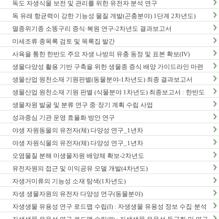
독도 자생식물 보전 및 관리를 위한 유전자 분석 연구
독 유래 항균력이 강한 기능성 물질 개발(곤충분야) 1단계 2차년도)
멸종위기종 소똥구리 증식·복원 연구-2차년도 결과보고서
미세조류 종목록 검토 및 목록집 발간
사육을 통한 한반도 주요 자생 나방의 유충 동정 및 표본 확보(IV)
생물다양성 활용 기반 구축을 위한 생물종 증식 배양 가이드라인 마련
연구(2차년도)
생물산업 원천소재 기원판별(동물분야-1차년도) 최종 결과보고서
생물산업 원천소재 기원 판별 (식물분야 1차년도) 최종보고서 : 한반도
생물다양성 보전 관리 기반 구축 사업
생물자원 발굴 및 분류 연구 중·장기 계획 수립 사업
성과중심 기관 운영 효율화 방안 연구
야생 자원동물의 유전자(체) 다양성 연구_1년차
야생 자원식물의 유전자(체) 다양성 연구_1년차
오염물질 분해 미생물자원 배양체 확보-2차년도
유전자원의 접근 및 이익공유 모델 개발(4차년도)
자생거미류의 기능성 소재 탐색(1차년도)
자생 생물자원의 유전자 다양성 연구(동물분야)
자생생물 유용성 연구 로드맵 수립(I) : 자생생물 유용성 정보 수집·분석
사업