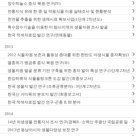
장수하늘소 증식·복원 연구(IV)
전통지식 유래 한·중·일 약용식물 이용 실태조사 및 현황분석
천연물 추출을 위한 생체시료 확보사업(1단계 2차년도)
특수잠수기술을 이용한 미 탐사지역의 생물자원 조사 발굴
한국 적색자료집 발간 연구(연체동물)
2013
2012 식물자원 보존과 활용성 증대를 위한 한반도 야생식물 종자확보(1
단계2차년도)
멸종위기 맹금류 증식·복원 연구(Ⅲ)
생물자원 발굴·분류 기반 구축을 위한 종자 발아 특성 연구 (1단계 2차년
도)
한강하류의 식물플랑크톤 도감 발간 [최종보고서]
한국 생물지 발간 연구 (조류균류분야) : 3단계 2차년도
한국산 거미목의 분포지 발간 [최종보고서]
한국 적색자료집 발간 연구-곤충 II, III 분야
2014
14년 자생생물 전통지식 조사·연구(경북II - 소백산 주왕산 국립공원 일
대, 충남지역 Ⅱ - 계룡산 태안해안국립공원 일대)
2013년 동남아시아 생물다양성 보전 연구