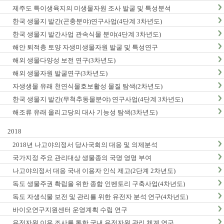
제주도 특이생육지의 미생물자원 조사 발굴 및 특성분석
한국 생물지 발간(곤충분야)연구사업(4단계 3차년도)
한국 생물지 발간사업 관속식물 분야(4단계 3차년도)
해안 퇴적층 토양 자생미생물자원 발굴 및 특성연구
해외 생물다양성 보전 연구(3차년도)
해외 생물자원 발굴연구(3차년도)
자생생물 유래 천연식물호보활성 물질 탐색(2차년도)
한국 생물지 발간(무척추동물분야) 연구사업(4단계 3차년도)
해조류 유래 올리고당의 대사 기능성 탐색(3차년도)
2018
2018년 나고야의정서 당사국회의 대응 및 의제분석
국가지정 주요 관리대상 생물종의 국명 영명 부여
나고야의정서 대응 국내 이용자 인식 제고(2단계 2차년도)
독도 생물주권 확립을 위한 종합 인벤토리 구축사업(4차년도)
독도 자생식물 보전 및 관리를 위한 유전자 분석 연구(4차년도)
바이오연구지원센터 운영계획 수립 연구
유전자원 이용 조사를 통한 국내 유전자원 관리 체계 연구