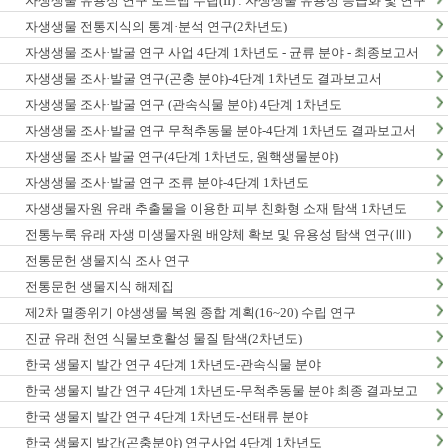
자생생물 유용성 연구 로드맵 수립(II) : 자생생물 유용성 등급화 및 연구
종합계획 수립
자생생물 전통지식의 통계·분석 연구(2차년도)
자생생물 조사·발굴 연구 사업 4단계 1차년도 - 균류 분야 - 최종보고서
자생생물 조사·발굴 연구(곤충 분야)-4단계 1차년도 결과보고서
자생생물 조사·발굴 연구 (관속식물 분야) 4단계 1차년도
자생생물 조사·발굴 연구 무척추동물 분야-4단계 1차년도 결과보고서
자생생물 조사 발굴 연구(4단계 1차년도, 원핵생물분야)
자생생물 조사·발굴 연구 조류 분야-4단계 1차년도
자생생물자원 유래 추출물을 이용한 피부 친화형 소재 탐색 1차년도
전통누룩 유래 자생 미생물자원 배양체 확보 및 유용성 탐색 연구(Ⅲ)
전통문헌 생물지식 조사 연구
전통문헌 생물지식 해제집
제2차 멸종위기 야생생물 복원 종합 계획(16~20) 수립 연구
진균 유래 천연 식물보호활성 물질 탐색(2차년도)
한국 생물지 발간 연구 4단계 1차년도-관속식물 분야
한국 생물지 발간 연구 4단계 1차년도-무척추동물 분야 최종 결과보고
서
한국 생물지 발간 연구 4단계 1차년도-선태류 분야
한국 생물지 발간(곤충분야) 연구사업 4단계 1차년도