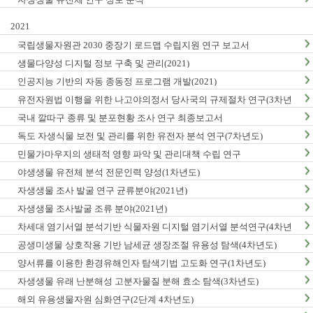
2021
국립생물자원관 2030 중장기 로드맵 수립지원 연구 보고서
생물다양성 디지털 정보 구축 및 관리(2021)
인공지능 기반의 자동 종동정 프로그램 개발(2021)
유전자원법 이행을 위한 나고야의정서 당사국의 규제절차 연구(3차년
도)
국내 깔따구 종류 및 분포현황 조사 연구 최종보고서
독도 자생식물 보전 및 관리를 위한 유전자 분석 연구(7차년도)
민물가마우지의 생태적 영향 파악 및 관리대책 수립 연구
야생생물 유전체 분석 전문인력 양성(1차년도)
자생생물 조사 발굴 연구 균류분야(2021년)
자생생물 조사발굴 조류 분야(2021년)
차세대 염기서열 분석기반 식물자원 디지털 염기서열 분석연구(4차년
도)
공생미생물 상호작용 기반 남세균 생장조절 유용성 탐색(4차년도)
양서류를 이용한 환경유해인자 탐색기법 고도화 연구(1차년도)
자생생물 유래 난분해성 고분자물질 분해 효소 탐색(3차년도)
해외 유용생물자원 심화연구(2단계 4차년도)