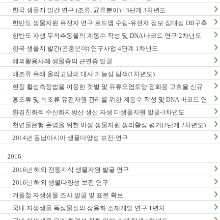
한국 생물지 발간 연구 (조류, 균류분야) : 3단계 3차년도
한반도 생물자원 유전자 연구 로드맵 수립-유전자 정보 집대성 DB구축
(1차년도)
한반도 자생 무척추동물의 계통수 작성 및 DNA 바코드 연구 2차년도
한국 생물지 발간(곤충분야) 연구사업 4단계 1차년도
해외활용사례 생물종의 근연종 발굴
해조류 유래 올리고당의 대사 기능성 탐색(1차년도)
현장 활성측정법을 이용한 갯벌 및 유류오염토양 정화용 고효율 신규
미생물자원 발굴-3차년도
홍조류 및 녹조류 유전자원 관리를 위한 계통수 작성 및 DNA 바코드 연
구 2단계 1차년도
환경친화적 수산화지방산 생산 자생 미생물자원 발굴-3차년도
천연물은행 운영을 위한 야생 생물자원 생리활성 평가(2단계 2차년도)
2014년 동남아시아 생물다양성 보전·연구
2016
2016년 해외 전통지식 생물자원 발굴 연구
2016년 해외 생물다양성 보전 연구
겨울철 자생생물 조사.발굴 및 표본 확보
국내 자생생물 독성물질의 상용화 소재개발 연구 1년차