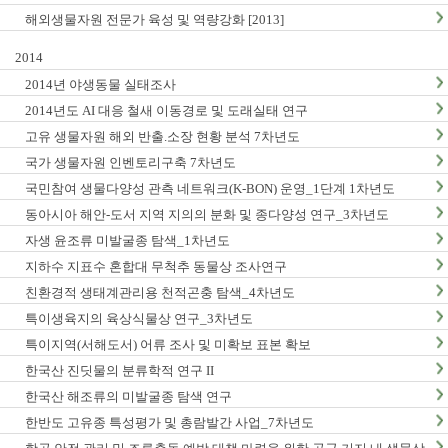
해외생물자원 전문가 육성 및 역량강화 [2013]
2014
2014년 야생동물 실태조사
2014년도 AI 대응 철새 이동경로 및 도래실태 연구
고유 생물자원 해외 반출.소장 현황 분석 7차년도
국가 생물자원 인벤토리구축 7차년도
국민참여 생물다양성 관측 네트워크(K-BON) 운영_1단계 1차년도
동아시아 해안-도서 지역 지의의 분화 및 종다양성 연구_3차년도
자생 윤조류 미발굴종 탐색_1차년도
지하수 지표수 혼합대 무척추 동물상 조사연구
친환경적 생태계관리용 천적곤충 탐색_4차년도
특이생육지의 육상식물상 연구_3차년도
특이지역(서해도서) 어류 조사 및 미확보 표본 확보
한국산 진딧물의 분류학적 연구 II
한국산 해조류의 미발굴종 탐색 연구
한반도 고유종 특성평가 및 총람발간 사업_7차년도