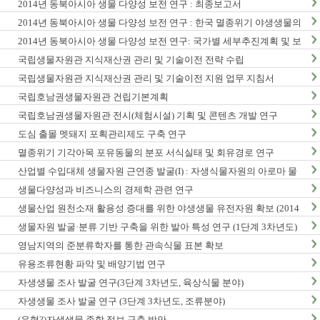
2014년 동북아시아 생물 다양성 보전 연구 : 최종보고서
2014년 동북아시아 생물 다양성 보전 연구 : 한국 멸종위기 야생생물의
동북아시아 분포현황
2014년 동북아시아 생물 다양성 보전 연구: 국가별 세부추진계획 및 보
전정책지원 전략보고서
국립생물자원관 지식재산권 관리 및 기술이전 전략 수립
국립생물자원관 지식재산권 관리 및 기술이전 지원 업무 지침서
국립호남권생물자원관 건립기본계획
국립호남권생물자원관 전시(체험시설) 기획 및 콘텐츠 개발 연구
도심 출몰 멧돼지 포획관리제도 구축 연구
멸종위기 기각아목 포유동물의 분포 서식실태 및 회유경로 연구
산업별 수입대체 생물자원 근연종 발굴(I) : 자생식물자원의 아로마 물
질 탐색 및 발굴
생물다양성과 비즈니스의 경제학 관련 연구
생물산업 원천소재 활용성 증대를 위한 야생생물 유전자원 확보 (2014
년)
생물자원 발굴·분류 기반 구축을 위한 발아 특성 연구 (1단계 3차년도)
영남지역의 준분류학자를 통한 관속식물 표본 확보
유용조류현황 파악 및 배양기법 연구
자생생물 조사 발굴 연구(3단계 3차년도, 육상식물 분야)
자생생물 조사 발굴 연구 (3단계 3차년도, 조류분야)
(유형?)자생생물 종합 정보 구축 방안