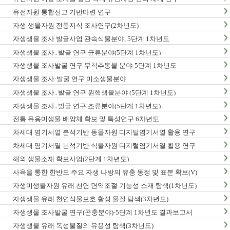
유전자원 통합신고 기반마련 연구
자생 생물자원 전통지식 조사연구(2차년도)
자생생물 조사 발굴사업 관속식물분야, 5단계 1차년도
자생생물 조사․발굴 연구 균류분야(5단계 1차년도)
자생생물 조사발굴 연구 무척추동물 분야-5단계 1차년도
자생생물 조사·발굴 연구 미소생물분야
자생생물 조사․발굴 연구 원핵생물분야 (5단계 1차년도)
자생생물 조사․발굴 연구 조류분야(5단계 1차년도)
전통 유용미생물 배양체 확보 및 특성연구 6차년도
차세대 염기서열 분석기반 동물자원 디지털염기서열 활용 연구
차세대 염기서열 분석기반 식물자원 디지털염기서열 활용 연구
해외 생물소재 확보사업(2단계 1차년도)
사육을 통한 한반도 주요 자생 나방의 유충 동정 및 표본 확보(V)
자생미생물자원 유래 천연 면역조절 기능성 소재 탐색(1차년도)
자생생물 유래 천연식물보호 활성 물질 탐색(3차년도)
자생생물 조사발굴 연구(곤충분야)-5단계 1차년도 결과보고서
자생생물 유래 독성물질의 유용성 탐색(3차년도)