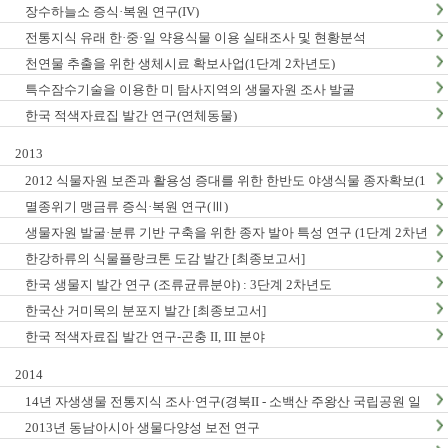
장수하늘소 증식·복원 연구(IV)
전통지식 유래 한·중·일 약용식물 이용 실태조사 및 현황분석
천연물 추출을 위한 생체시료 확보사업(1단계 2차년도)
특수잠수기술을 이용한 미 탐사지역의 생물자원 조사 발굴
한국 적색자료집 발간 연구(연체동물)
2013
2012 식물자원 보존과 활용성 증대를 위한 한반도 야생식물 종자확보(1
단계2차년도)
멸종위기 맹금류 증식·복원 연구(Ⅲ)
생물자원 발굴·분류 기반 구축을 위한 종자 발아 특성 연구 (1단계 2차년
도)
한강하류의 식물플랑크톤 도감 발간 [최종보고서]
한국 생물지 발간 연구 (조류균류분야) : 3단계 2차년도
한국산 거미목의 분포지 발간 [최종보고서]
한국 적색자료집 발간 연구-곤충 II, III 분야
2014
14년 자생생물 전통지식 조사·연구(경북II - 소백산 주왕산 국립공원 일
대, 충남지역 Ⅱ - 계룡산 태안해안국립공원 일대)
2013년 동남아시아 생물다양성 보전 연구