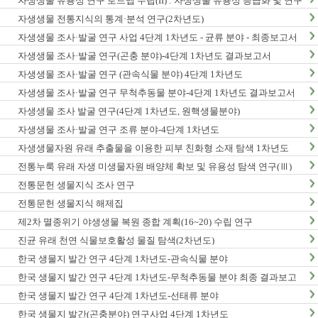
자생생물 유용성 연구 로드맵 수립(II) : 자생생물 유용성 등급화 및 연구
종합계획 수립
자생생물 전통지식의 통계·분석 연구(2차년도)
자생생물 조사·발굴 연구 사업 4단계 1차년도 - 균류 분야 - 최종보고서
자생생물 조사·발굴 연구(곤충 분야)-4단계 1차년도 결과보고서
자생생물 조사·발굴 연구 (관속식물 분야) 4단계 1차년도
자생생물 조사·발굴 연구 무척추동물 분야-4단계 1차년도 결과보고서
자생생물 조사 발굴 연구(4단계 1차년도, 원핵생물분야)
자생생물 조사·발굴 연구 조류 분야-4단계 1차년도
자생생물자원 유래 추출물을 이용한 피부 친화형 소재 탐색 1차년도
전통누룩 유래 자생 미생물자원 배양체 확보 및 유용성 탐색 연구(Ⅲ)
전통문헌 생물지식 조사 연구
전통문헌 생물지식 해제집
제2차 멸종위기 야생생물 복원 종합 계획(16~20) 수립 연구
진균 유래 천연 식물보호활성 물질 탐색(2차년도)
한국 생물지 발간 연구 4단계 1차년도-관속식물 분야
한국 생물지 발간 연구 4단계 1차년도-무척추동물 분야 최종 결과보고
서
한국 생물지 발간 연구 4단계 1차년도-선태류 분야
한국 생물지 발간(곤충분야) 연구사업 4단계 1차년도