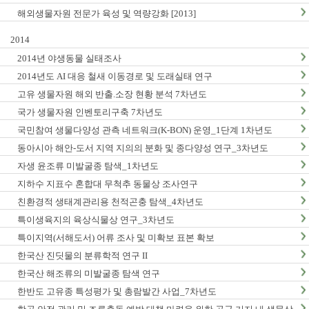
해외생물자원 전문가 육성 및 역량강화 [2013]
2014
2014년 야생동물 실태조사
2014년도 AI 대응 철새 이동경로 및 도래실태 연구
고유 생물자원 해외 반출.소장 현황 분석 7차년도
국가 생물자원 인벤토리구축 7차년도
국민참여 생물다양성 관측 네트워크(K-BON) 운영_1단계 1차년도
동아시아 해안-도서 지역 지의의 분화 및 종다양성 연구_3차년도
자생 윤조류 미발굴종 탐색_1차년도
지하수 지표수 혼합대 무척추 동물상 조사연구
친환경적 생태계관리용 천적곤충 탐색_4차년도
특이생육지의 육상식물상 연구_3차년도
특이지역(서해도서) 어류 조사 및 미확보 표본 확보
한국산 진딧물의 분류학적 연구 II
한국산 해조류의 미발굴종 탐색 연구
한반도 고유종 특성평가 및 총람발간 사업_7차년도