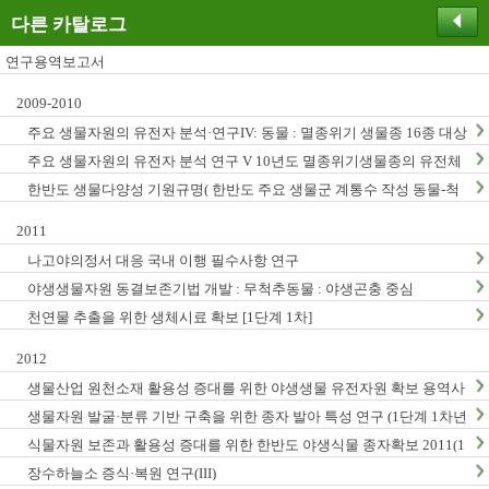
다른 카탈로그
연구용역보고서
2009-2010
주요 생물자원의 유전자 분석·연구IV: 동물 : 멸종위기 생물종 16종 대상
주요 생물자원의 유전자 분석 연구 V 10년도 멸종위기생물종의 유전체
연구
한반도 생물다양성 기원규명( 한반도 주요 생물군 계통수 작성 동물-척
추동물, 곤충, 무척추동물)
2011
나고야의정서 대응 국내 이행 필수사항 연구
야생생물자원 동결보존기법 개발 : 무척추동물 : 야생곤충 중심
천연물 추출을 위한 생체시료 확보 [1단계 1차]
2012
생물산업 원천소재 활용성 증대를 위한 야생생물 유전자원 확보 용역사
업 (2012년)
생물자원 발굴·분류 기반 구축을 위한 종자 발아 특성 연구 (1단계 1차년
도)
식물자원 보존과 활용성 증대를 위한 한반도 야생식물 종자확보 2011(1
단계1차년도)
장수하늘소 증식·복원 연구(III)