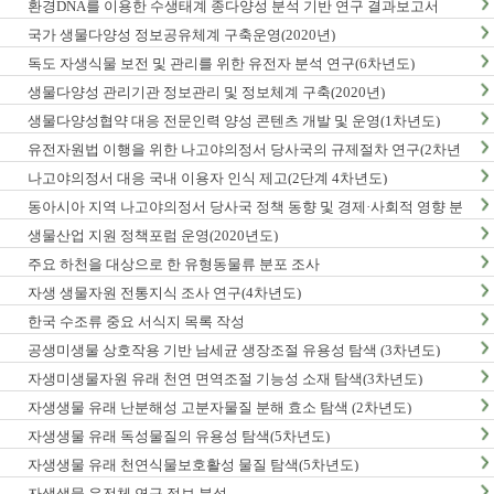
환경DNA를 이용한 수생태계 종다양성 분석 기반 연구 결과보고서
국가 생물다양성 정보공유체계 구축운영(2020년)
독도 자생식물 보전 및 관리를 위한 유전자 분석 연구(6차년도)
생물다양성 관리기관 정보관리 및 정보체계 구축(2020년)
생물다양성협약 대응 전문인력 양성 콘텐츠 개발 및 운영(1차년도)
유전자원법 이행을 위한 나고야의정서 당사국의 규제절차 연구(2차년
도)
나고야의정서 대응 국내 이용자 인식 제고(2단계 4차년도)
동아시아 지역 나고야의정서 당사국 정책 동향 및 경제·사회적 영향 분
석 최종보고서
생물산업 지원 정책포럼 운영(2020년도)
주요 하천을 대상으로 한 유형동물류 분포 조사
자생 생물자원 전통지식 조사 연구(4차년도)
한국 수조류 중요 서식지 목록 작성
공생미생물 상호작용 기반 남세균 생장조절 유용성 탐색 (3차년도)
자생미생물자원 유래 천연 면역조절 기능성 소재 탐색(3차년도)
자생생물 유래 난분해성 고분자물질 분해 효소 탐색 (2차년도)
자생생물 유래 독성물질의 유용성 탐색(5차년도)
자생생물 유래 천연식물보호활성 물질 탐색(5차년도)
자생생물 유전체 연구 정보 분석