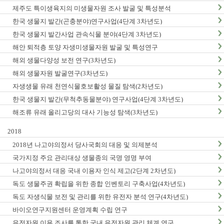
제주도 특이생육지의 미생물자원 조사 발굴 및 특성분석
한국 생물지 발간(곤충분야)연구사업(4단계 3차년도)
한국 생물지 발간사업 관속식물 분야(4단계 3차년도)
해안 퇴적층 토양 자생미생물자원 발굴 및 특성연구
해외 생물다양성 보전 연구(3차년도)
해외 생물자원 발굴연구(3차년도)
자생생물 유래 천연식물호보활성 물질 탐색(2차년도)
한국 생물지 발간(무척추동물분야) 연구사업(4단계 3차년도)
해조류 유래 올리고당의 대사 기능성 탐색(3차년도)
2018
2018년 나고야의정서 당사국회의 대응 및 의제분석
국가지정 주요 관리대상 생물종의 국명 영명 부여
나고야의정서 대응 국내 이용자 인식 제고(2단계 2차년도)
독도 생물주권 확립을 위한 종합 인벤토리 구축사업(4차년도)
독도 자생식물 보전 및 관리를 위한 유전자 분석 연구(4차년도)
바이오연구지원센터 운영계획 수립 연구
유전자원 이용 조사를 통한 국내 유전자원 관리 체계 연구