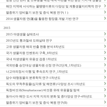
항공 안전 관리 및 조류충돌 예방 대책 마련을 위한 공군 기지 내 생물상
조사_1차년도
해안 지역에 서식하는 물땡땡이류의 다양성 및 계통생물지리학적 연구
_1차년도
멸종위기 양비둘기 보전 및 증식 복원 연구(Ⅰ)
2014 생물자원 연(蓮)을 활용한 향장품 개발 기반 연구
2015
2015 야생생물 실태조사
2015년도 통과철새 도래실태 연구
고유 생물자원 해외 반출 현황 분석 8차년도
국가 생물자원 인벤토리 구축_8차년도
국내 자생생물의 유용성 검증 1차년도
국외반출 승인대상 생물자원 선정 연구(2단계_1차년도)
나고야의정서 이행 및 후속조치 연구_1차년도
담수 태형동물의 분류학적 연구-1차년도
독도의 무척추동물(십각류 및 해면류) 다양성 조사 1차년도
독청버섯과(Strophariaceae) 버섯종 유래 유용물질 탐색
동아시아 해안·도서 지역 지의의 분화 및 종다양성 연구-4차년도
멸종위기 양비둘기 보전 및 증식·복원 연구(II)