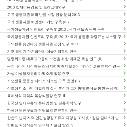
2013 철새이동경로 및 도래실태연구
고유 생물자원 해외 반출.소장 현황 분석 2013
국가 생물자원 배양센터 기반 구축 (III)
국가생물자원 인벤토리 구축 (I) 2013 : 국가 생물종 목록 구축
국가생물자원 인벤토리 구축 (II) 2013 : 국가 생물종 확증표본 시스템 구
축
국외반출 승인대상 생물자원 선정 연구 2013
기후 최적기 잔존집단의 식물지리학적 연구
멸종위기종 대추귀고둥의 보전을 위한 개체군 특성 연구 (II)
우리나라에 서식하는 참갯지렁이과 다모류의 다양성 및 분류학적 연구
(I)
자생 미생물자원의 미백소재 활용 연구
자생생물 종동정 서비스 시스템 구축·운영 (II)
잠엽성 미소나방 애벌레의 섭식 흔적과 고치형태 분석을 통한 동정 매
뉴얼 개발 및 생활사 연구
특이서식 지역의 육상식물상 연구 Ⅱ
한국산 옆새우류의 종다양성 및 분류학적 연구
한국산 왕진딧물과 진딧물의 분류학적 연구
한반도 습지 지역 인편성황갈조류의 다양성 조사 (I) : 경남 일대 6개 습
지 지역 조사
한반도 자생식물의 염색체 자료집 발간 Ⅳ