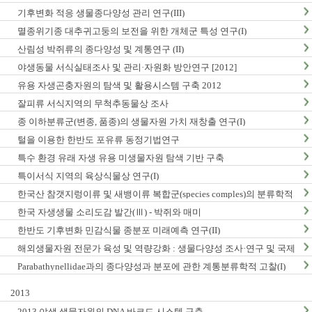
구축
기후변화 적응 생물종다양성 관리 연구(III)
멸종위기종 대추귀고둥의 보전을 위한 개체군 특성 연구(I)
산림성 박쥐류의 종다양성 및 계통연구 (II)
야생동물 서식실태조사 및 관리·자원화 방안연구 [2012]
유용 자생곤충자원의 탐색 및 활용시스템 구축 2012
잘피류 서식지역의 무척추동물상 조사
종 이하분류군(변종, 품종)의 생물자원 가치 재창출 연구(I)
털을 이용한 한반도 포유류 동정기법연구
특수 환경 유래 자생 유용 미생물자원 탐색 기반 구축
특이서식 지역의 육상식물상 연구(I)
한국산 참갯지렁이류 및 새뱅이류 복합군(species comples)의 분류학적
연구
한국 자생생물 소리도감 발간(Ⅲ) - 박쥐와 매미
한반도 기후변화 민감식물 종분포 미래예측 연구(II)
해외생물자원 전문가 육성 및 역량강화 : 생물다양성 조사·연구 및 국제
협력
Parabathynellidae과의 종다양성과 분포에 관한 계통분류학적 고찰(I)
2013
2013 야생 생물자원의 DNA 바코드 시스템 구축