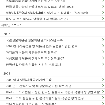
독도울릉도 생물자원의 유전체 연구(7차년도)
한국 생물다양성 관측네트워크(K-BON) 운영 (2025)
화분매개곤충의 생태계서비스 평가 및 변화예측 연구(2025년)
독도 및 주변 해역의 생물종 조사·발굴(2025년)
자체연구보고서
2007
국립생물자원관 생물자원 관리시스템 구축
2007 철새이동경로 및 이동성 조류 보호관리방안 연구
마디풀과 식물의 계통분류학적 연구 (I)
야생동물 개체군의 생태학적 특성연구 2007
한국산 갈파래속 식물의 지리적 분포 조사
2008
2008 야생 생물자원 공여기반 구축
2008년도 전략지역 및 특정분류군 표본 확보 사업
DNA 바코드기법을 이용한 한국산 꿀풀과와 목련과 식물의 동정법 개발
: I. 꿀풀과
DNA 바코드 활용을 위한 분석기술개발과 적용성 평가 연구
고유 생물자원 해외반출 소장 현황분석1