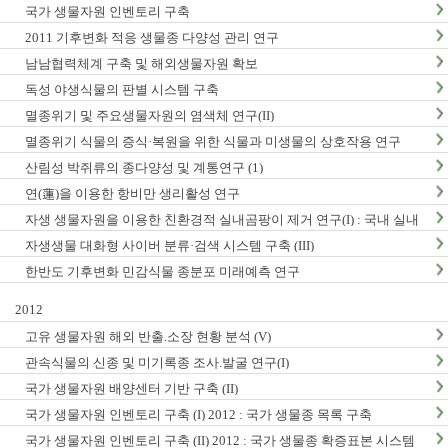
국가 생물자원 인벤토리 구축
2011 기후변화 적응 생물종 다양성 관리 연구
남남협력체계 구축 및 해외생물자원 확보
독성 야생식물의 판별 시스템 구축
멸종위기 및 주요생물자원의 염색체 연구(II)
멸종위기 식물의 증식·복원을 위한 식물과 미생물의 상호작용 연구
산림성 박쥐류의 종다양성 및 계통연구 (1)
연(蓮)을 이용한 항비만 생리활성 연구
자생 생물자원을 이용한 친환경적 실내곰팡이 제거 연구(I) : 국내 실내
곰팡이 현황 및 검출법 개발
자생생물 대화형 사이버 분류·검색 시스템 구축 (III)
한반도 기후변화 민감식물 종분포 미래예측 연구
2012
고유 생물자원 해외 반출.소장 현황 분석 (V)
관속식물의 신종 및 미기록종 조사.발굴 연구(I)
국가 생물자원 배양센터 기반 구축 (II)
국가 생물자원 인벤토리 구축 (I) 2012 : 국가 생물종 목록 구축
국가 생물자원 인벤토리 구축 (II) 2012 : 국가 생물종 확증표본 시스템