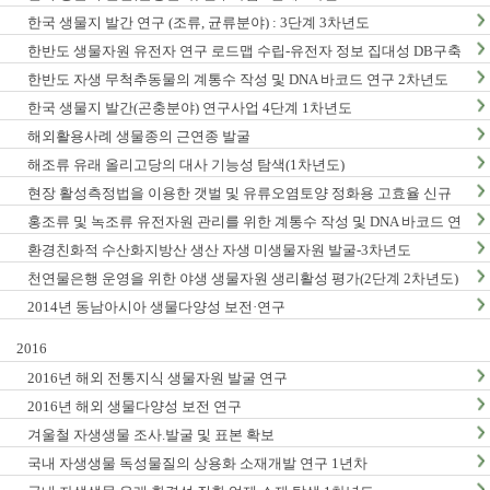
한국 생물지 발간 연구 (조류, 균류분야) : 3단계 3차년도
한반도 생물자원 유전자 연구 로드맵 수립-유전자 정보 집대성 DB구축
(1차년도)
한반도 자생 무척추동물의 계통수 작성 및 DNA 바코드 연구 2차년도
한국 생물지 발간(곤충분야) 연구사업 4단계 1차년도
해외활용사례 생물종의 근연종 발굴
해조류 유래 올리고당의 대사 기능성 탐색(1차년도)
현장 활성측정법을 이용한 갯벌 및 유류오염토양 정화용 고효율 신규
미생물자원 발굴-3차년도
홍조류 및 녹조류 유전자원 관리를 위한 계통수 작성 및 DNA 바코드 연
구 2단계 1차년도
환경친화적 수산화지방산 생산 자생 미생물자원 발굴-3차년도
천연물은행 운영을 위한 야생 생물자원 생리활성 평가(2단계 2차년도)
2014년 동남아시아 생물다양성 보전·연구
2016
2016년 해외 전통지식 생물자원 발굴 연구
2016년 해외 생물다양성 보전 연구
겨울철 자생생물 조사.발굴 및 표본 확보
국내 자생생물 독성물질의 상용화 소재개발 연구 1년차