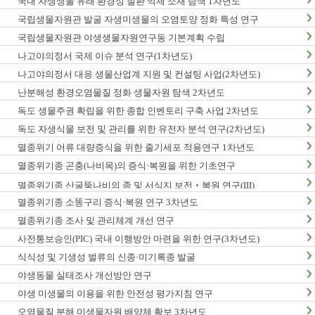
국내 자생생물 유래 환경성 질환 억제 소재 탐색 1차년도
국립생물자원관 발굴 자생미생물의 오염토양 정화 특성 연구
국립생물자원관 야생생물자원연구동 기본계획 수립
나고야의정서 국제 이슈 분석 연구(1차년도)
나고야의정서 대응 생물산업계 지원 및 컨설팅 사업(2차년도)
난분해성 환경오염물질 정화 생물자원 탐색 2차년도
독도 생물주권 확립을 위한 종합 인벤토리 구축 사업 2차년도
독도 자생식물 보전 및 관리를 위한 유전자 분석 연구(2차년도)
멸종위기 어류 대량증식을 위한 줄기세포 적용연구 1차년도
멸종위기종 곤충(나비목)의 증식·복원을 위한 기초연구
멸종위기종 산굴뚝나비의 종 및 서식지 보전‧복원 연구(III)
멸종위기종 소똥구리 증식·복원 연구 3차년도
멸종위기종 조사 및 관리체계 개선 연구
사전통보승인(PIC) 국내 이행방안 마련을 위한 연구(3차년도)
식식성 및 기생성 벌류의 신종·미기록종 발굴
야생동물 실태조사 개선방안 연구
야생 미생물의 이용을 위한 안전성 평가지침 연구
오염물질 분해 미생물자원 배양체 확보 3차년도