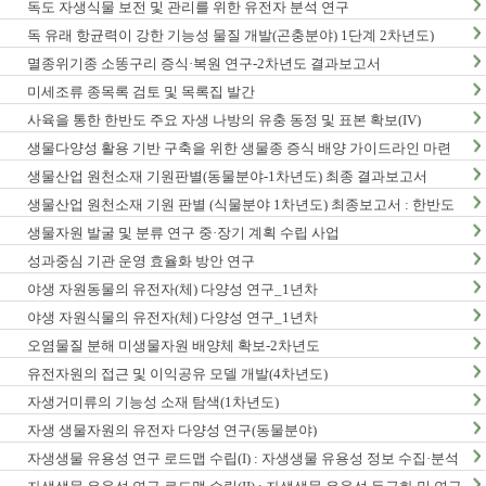
독도 자생식물 보전 및 관리를 위한 유전자 분석 연구
독 유래 항균력이 강한 기능성 물질 개발(곤충분야) 1단계 2차년도)
멸종위기종 소똥구리 증식·복원 연구-2차년도 결과보고서
미세조류 종목록 검토 및 목록집 발간
사육을 통한 한반도 주요 자생 나방의 유충 동정 및 표본 확보(IV)
생물다양성 활용 기반 구축을 위한 생물종 증식 배양 가이드라인 마련
연구(2차년도)
생물산업 원천소재 기원판별(동물분야-1차년도) 최종 결과보고서
생물산업 원천소재 기원 판별 (식물분야 1차년도) 최종보고서 : 한반도
생물다양성 보전 관리 기반 구축 사업
생물자원 발굴 및 분류 연구 중·장기 계획 수립 사업
성과중심 기관 운영 효율화 방안 연구
야생 자원동물의 유전자(체) 다양성 연구_1년차
야생 자원식물의 유전자(체) 다양성 연구_1년차
오염물질 분해 미생물자원 배양체 확보-2차년도
유전자원의 접근 및 이익공유 모델 개발(4차년도)
자생거미류의 기능성 소재 탐색(1차년도)
자생 생물자원의 유전자 다양성 연구(동물분야)
자생생물 유용성 연구 로드맵 수립(I) : 자생생물 유용성 정보 수집·분석
사업