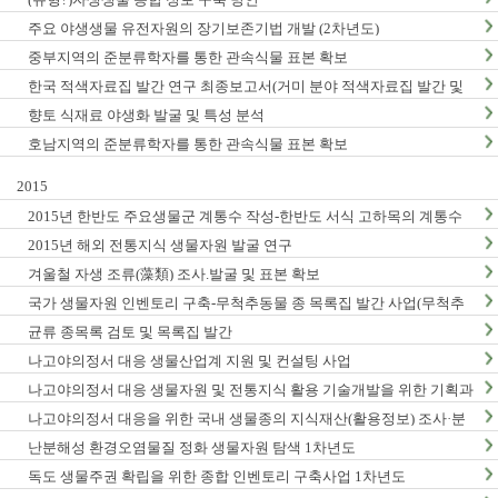
주요 야생생물 유전자원의 장기보존기법 개발 (2차년도)
중부지역의 준분류학자를 통한 관속식물 표본 확보
한국 적색자료집 발간 연구 최종보고서(거미 분야 적색자료집 발간 및
적색목록집 영문판 개정)
향토 식재료 야생화 발굴 및 특성 분석
호남지역의 준분류학자를 통한 관속식물 표본 확보
2015
2015년 한반도 주요생물군 계통수 작성-한반도 서식 고하목의 계통수
작성 및 DNA바코드 연구 (1차년도) 최종 결과보고서
2015년 해외 전통지식 생물자원 발굴 연구
겨울철 자생 조류(藻類) 조사.발굴 및 표본 확보
국가 생물자원 인벤토리 구축-무척추동물 종 목록집 발간 사업(무척추
동물-Ⅵ,Ⅶ)
균류 종목록 검토 및 목록집 발간
나고야의정서 대응 생물산업계 지원 및 컨설팅 사업
나고야의정서 대응 생물자원 및 전통지식 활용 기술개발을 위한 기획과
제
나고야의정서 대응을 위한 국내 생물종의 지식재산(활용정보) 조사·분
석 연구(3차년도)
난분해성 환경오염물질 정화 생물자원 탐색 1차년도
독도 생물주권 확립을 위한 종합 인벤토리 구축사업 1차년도