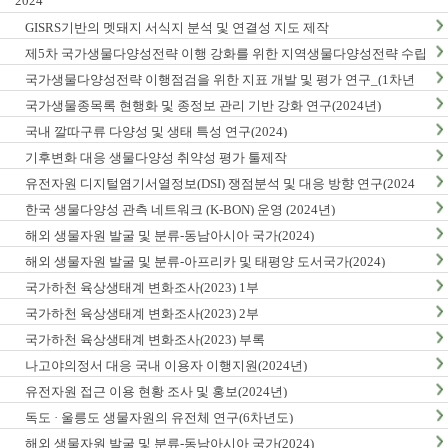
2024
GISRS기반의 멧돼지 서식지 분석 및 연결성 지도 제작
제5차 국가생물다양성전략 이행 강화를 위한 지역생물다양성전략 수립
및 이행 방안 연구
국가생물다양성전략 이행점검을 위한 지표 개발 및 평가 연구_(1차년
도)
국가생물종목록 현행화 및 종정보 관리 기반 강화 연구(2024년)
국내 깔따구류 다양성 및 생태 특성 연구(2024)
기후변화 대응 생물다양성 취약성 평가 툴제작
유전자원 디지털염기서열정보(DSI) 쟁점분석 및 대응 방향 연구(2024
년)
한국 생물다양성 관측 네트워크 (K-BON) 운영 (2024년)
해외 생물자원 발굴 및 분류-동남아시아 국가(2024)
해외 생물자원 발굴 및 분류-아프리카 및 태평양 도서국가(2024)
국가하천 육상생태계 변화조사(2023) 1부
국가하천 육상생태계 변화조사(2023) 2부
국가하천 육상생태계 변화조사(2023) 부록
나고야의정서 대응 국내 이용자 이행지원(2024년)
유전자원 접근 이용 현황 조사 및 홍보(2024년)
독도 · 울릉도 생물자원의 유전체 연구(6차년도)
해외 생물자원 발굴 및 분류-동남아시아 국가(2024)