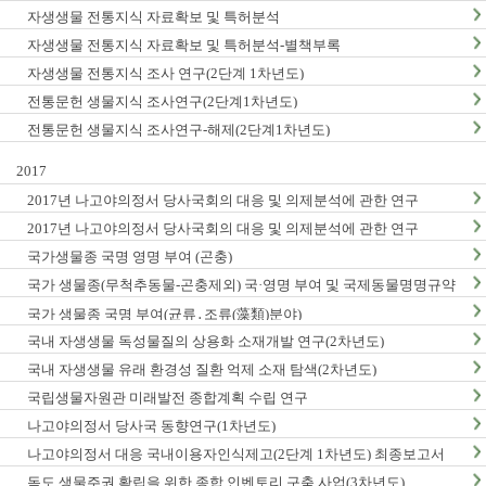
자생생물 전통지식 자료확보 및 특허분석
자생생물 전통지식 자료확보 및 특허분석-별책부록
자생생물 전통지식 조사 연구(2단계 1차년도)
전통문헌 생물지식 조사연구(2단계1차년도)
전통문헌 생물지식 조사연구-해제(2단계1차년도)
2017
2017년 나고야의정서 당사국회의 대응 및 의제분석에 관한 연구
2017년 나고야의정서 당사국회의 대응 및 의제분석에 관한 연구
국가생물종 국명 영명 부여 (곤충)
국가 생물종(무척추동물-곤충제외) 국·영명 부여 및 국제동물명명규약
한글판 발간
국가 생물종 국명 부여(균류․조류(藻類)분야)
국내 자생생물 독성물질의 상용화 소재개발 연구(2차년도)
국내 자생생물 유래 환경성 질환 억제 소재 탐색(2차년도)
국립생물자원관 미래발전 종합계획 수립 연구
나고야의정서 당사국 동향연구(1차년도)
나고야의정서 대응 국내이용자인식제고(2단계 1차년도) 최종보고서
독도 생물주권 확립을 위한 종합 인벤토리 구축 사업(3차년도)