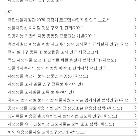
2021
국립생물자원관 2030 중장기 로드맵 수립지원 연구 보고서
생물다양성 디지털 정보 구축 및 관리(2021)
인공지능 기반의 자동 종동정 프로그램 개발(2021)
유전자원법 이행을 위한 나고야의정서 당사국의 규제절차 연구(3차년
도)
국내 깔따구 종류 및 분포현황 조사 연구 최종보고서
독도 자생식물 보전 및 관리를 위한 유전자 분석 연구(7차년도)
민물가마우지의 생태적 영향 파악 및 관리대책 수립 연구
야생생물 유전체 분석 전문인력 양성(1차년도)
자생생물 조사 발굴 연구 균류분야(2021년)
자생생물 조사발굴 조류 분야(2021년)
차세대 염기서열 분석기반 식물자원 디지털 염기서열 분석연구(4차년
도)
공생미생물 상호작용 기반 남세균 생장조절 유용성 탐색(4차년도)
양서류를 이용한 환경유해인자 탐색기법 고도화 연구(1차년도)
자생생물 유래 난분해성 고분자물질 분해 효소 탐색(3차년도)
해외 유용생물자원 심화연구(2단계 4차년도)