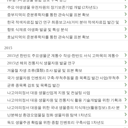
주요 야생생물 유전자원의 장기보존기법 개발 (2차년도)
중부지역의 준분류학자를 통한 관속식물 표본 확보
한국 적색자료집 발간 연구 최종보고서(거미 분야 적색자료집 발간 및
적색목록집 영문판 개정)
향토 식재료 야생화 발굴 및 특성 분석
호남지역의 준분류학자를 통한 관속식물 표본 확보
2015
2015년 한반도 주요생물군 계통수 작성-한반도 서식 고하목의 계통수
작성 및 DNA바코드 연구 (1차년도) 최종 결과보고서
2015년 해외 전통지식 생물자원 발굴 연구
겨울철 자생 조류(藻類) 조사.발굴 및 표본 확보
국가 생물자원 인벤토리 구축-무척추동물 종 목록집 발간 사업(무척추
동물-Ⅵ,Ⅶ)
균류 종목록 검토 및 목록집 발간
나고야의정서 대응 생물산업계 지원 및 컨설팅 사업
나고야의정서 대응 생물자원 및 전통지식 활용 기술개발을 위한 기획과
제
나고야의정서 대응을 위한 국내 생물종의 지식재산(활용정보) 조사·분
석 연구(3차년도)
난분해성 환경오염물질 정화 생물자원 탐색 1차년도
독도 생물주권 확립을 위한 종합 인벤토리 구축사업 1차년도