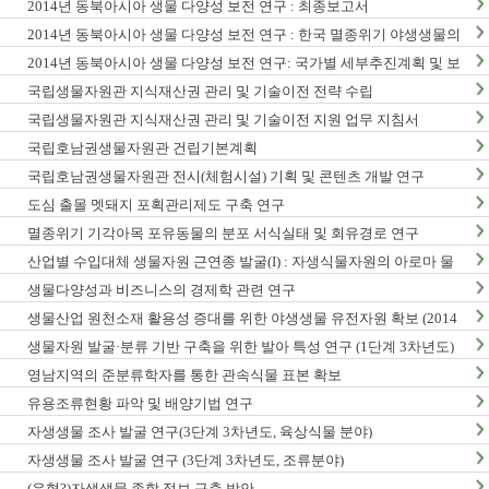
2014년 동북아시아 생물 다양성 보전 연구 : 최종보고서
2014년 동북아시아 생물 다양성 보전 연구 : 한국 멸종위기 야생생물의
동북아시아 분포현황
2014년 동북아시아 생물 다양성 보전 연구: 국가별 세부추진계획 및 보
전정책지원 전략보고서
국립생물자원관 지식재산권 관리 및 기술이전 전략 수립
국립생물자원관 지식재산권 관리 및 기술이전 지원 업무 지침서
국립호남권생물자원관 건립기본계획
국립호남권생물자원관 전시(체험시설) 기획 및 콘텐츠 개발 연구
도심 출몰 멧돼지 포획관리제도 구축 연구
멸종위기 기각아목 포유동물의 분포 서식실태 및 회유경로 연구
산업별 수입대체 생물자원 근연종 발굴(I) : 자생식물자원의 아로마 물
질 탐색 및 발굴
생물다양성과 비즈니스의 경제학 관련 연구
생물산업 원천소재 활용성 증대를 위한 야생생물 유전자원 확보 (2014
년)
생물자원 발굴·분류 기반 구축을 위한 발아 특성 연구 (1단계 3차년도)
영남지역의 준분류학자를 통한 관속식물 표본 확보
유용조류현황 파악 및 배양기법 연구
자생생물 조사 발굴 연구(3단계 3차년도, 육상식물 분야)
자생생물 조사 발굴 연구 (3단계 3차년도, 조류분야)
(유형?)자생생물 종합 정보 구축 방안