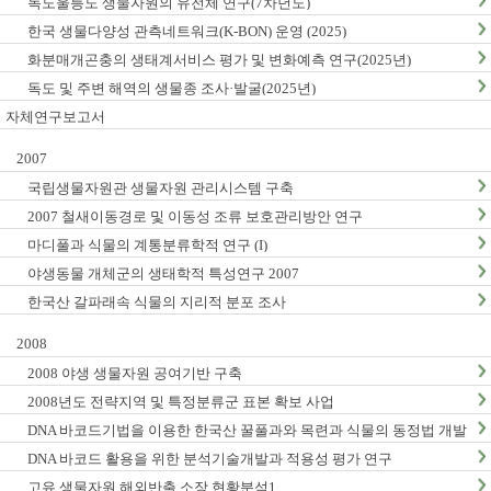
독도울릉도 생물자원의 유전체 연구(7차년도)
한국 생물다양성 관측네트워크(K-BON) 운영 (2025)
화분매개곤충의 생태계서비스 평가 및 변화예측 연구(2025년)
독도 및 주변 해역의 생물종 조사·발굴(2025년)
자체연구보고서
2007
국립생물자원관 생물자원 관리시스템 구축
2007 철새이동경로 및 이동성 조류 보호관리방안 연구
마디풀과 식물의 계통분류학적 연구 (I)
야생동물 개체군의 생태학적 특성연구 2007
한국산 갈파래속 식물의 지리적 분포 조사
2008
2008 야생 생물자원 공여기반 구축
2008년도 전략지역 및 특정분류군 표본 확보 사업
DNA 바코드기법을 이용한 한국산 꿀풀과와 목련과 식물의 동정법 개발
: I. 꿀풀과
DNA 바코드 활용을 위한 분석기술개발과 적용성 평가 연구
고유 생물자원 해외반출 소장 현황분석1