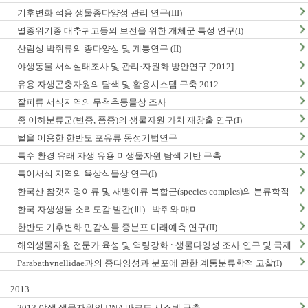
구축
기후변화 적응 생물종다양성 관리 연구(III)
멸종위기종 대추귀고둥의 보전을 위한 개체군 특성 연구(I)
산림성 박쥐류의 종다양성 및 계통연구 (II)
야생동물 서식실태조사 및 관리·자원화 방안연구 [2012]
유용 자생곤충자원의 탐색 및 활용시스템 구축 2012
잘피류 서식지역의 무척추동물상 조사
종 이하분류군(변종, 품종)의 생물자원 가치 재창출 연구(I)
털을 이용한 한반도 포유류 동정기법연구
특수 환경 유래 자생 유용 미생물자원 탐색 기반 구축
특이서식 지역의 육상식물상 연구(I)
한국산 참갯지렁이류 및 새뱅이류 복합군(species comples)의 분류학적
연구
한국 자생생물 소리도감 발간(Ⅲ) - 박쥐와 매미
한반도 기후변화 민감식물 종분포 미래예측 연구(II)
해외생물자원 전문가 육성 및 역량강화 : 생물다양성 조사·연구 및 국제
협력
Parabathynellidae과의 종다양성과 분포에 관한 계통분류학적 고찰(I)
2013
2013 야생 생물자원의 DNA 바코드 시스템 구축