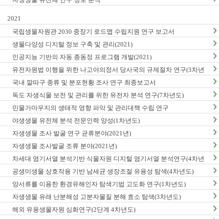
2021
국립생물자원관 2030 중장기 로드맵 수립지원 연구 보고서
생물다양성 디지털 정보 구축 및 관리(2021)
인공지능 기반의 자동 종동정 프로그램 개발(2021)
유전자원법 이행을 위한 나고야의정서 당사국의 규제절차 연구(3차년
도)
국내 깔따구 종류 및 분포현황 조사 연구 최종보고서
독도 자생식물 보전 및 관리를 위한 유전자 분석 연구(7차년도)
민물가마우지의 생태적 영향 파악 및 관리대책 수립 연구
야생생물 유전체 분석 전문인력 양성(1차년도)
자생생물 조사 발굴 연구 균류분야(2021년)
자생생물 조사발굴 조류 분야(2021년)
차세대 염기서열 분석기반 식물자원 디지털 염기서열 분석연구(4차년
도)
공생미생물 상호작용 기반 남세균 생장조절 유용성 탐색(4차년도)
양서류를 이용한 환경유해인자 탐색기법 고도화 연구(1차년도)
자생생물 유래 난분해성 고분자물질 분해 효소 탐색(3차년도)
해외 유용생물자원 심화연구(2단계 4차년도)