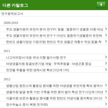
다른 카탈로그
연구용역보고서
2009-2010
주요 생물자원의 유전자 분석·연구IV: 동물 : 멸종위기 생물종 16종 대상
주요 생물자원의 유전자 분석 연구 V 10년도 멸종위기생물종의 유전체
연구
한반도 생물다양성 기원규명( 한반도 주요 생물군 계통수 작성 동물-척
추동물, 곤충, 무척추동물)
2011
나고야의정서 대응 국내 이행 필수사항 연구
야생생물자원 동결보존기법 개발 : 무척추동물 : 야생곤충 중심
천연물 추출을 위한 생체시료 확보 [1단계 1차]
2012
생물산업 원천소재 활용성 증대를 위한 야생생물 유전자원 확보 용역사
업 (2012년)
생물자원 발굴·분류 기반 구축을 위한 종자 발아 특성 연구 (1단계 1차년
도)
식물자원 보존과 활용성 증대를 위한 한반도 야생식물 종자확보 2011(1
단계1차년도)
장수하늘소 증식·복원 연구(III)