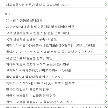
해외생물자원 전문가 육성 및 역량강화 [2013]
2014
2014년 야생동물 실태조사
2014년도 AI 대응 철새 이동경로 및 도래실태 연구
고유 생물자원 해외 반출.소장 현황 분석 7차년도
국가 생물자원 인벤토리구축 7차년도
국민참여 생물다양성 관측 네트워크(K-BON) 운영_1단계 1차년도
동아시아 해안-도서 지역 지의의 분화 및 종다양성 연구_3차년도
자생 윤조류 미발굴종 탐색_1차년도
지하수 지표수 혼합대 무척추 동물상 조사연구
친환경적 생태계관리용 천적곤충 탐색_4차년도
특이생육지의 육상식물상 연구_3차년도
특이지역(서해도서) 어류 조사 및 미확보 표본 확보
한국산 진딧물의 분류학적 연구 II
한국산 해조류의 미발굴종 탐색 연구
한반도 고유종 특성평가 및 총람발간 사업_7차년도