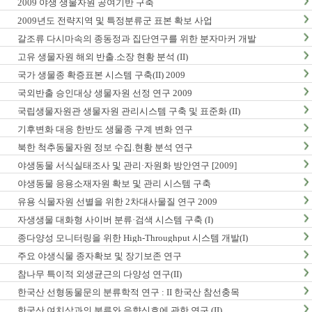
2009 야생 생물자원 공여기반 구축
2009년도 전략지역 및 특정분류군 표본 확보 사업
갈조류 다시마속의 종동정과 집단연구를 위한 분자마커 개발
고유 생물자원 해외 반출.소장 현황 분석 (II)
국가 생물종 확증표본 시스템 구축(II) 2009
국외반출 승인대상 생물자원 선정 연구 2009
국립생물자원관 생물자원 관리시스템 구축 및 표준화 (II)
기후변화 대응 한반도 생물종 구계 변화 연구
북한 척추동물자원 정보 수집.현황 분석 연구
야생동물 서식실태조사 및 관리·자원화 방안연구 [2009]
야생동물 응용소재자원 확보 및 관리 시스템 구축
유용 식물자원 선별을 위한 2차대사물질 연구 2009
자생생물 대화형 사이버 분류·검색 시스템 구축 (I)
종다양성 모니터링을 위한 High-Throughput 시스템 개발(I)
주요 야생식물 종자확보 및 장기보존 연구
참나무 특이적 외생균근의 다양성 연구(II)
한국산 선형동물문의 분류학적 연구 : II 한국산 참선충목
한국산 여치상과의 분류와 음향신호에 관한 연구 (II)