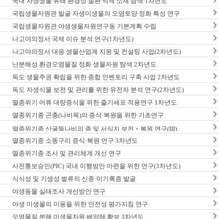
국내 자생생물 유래 환경성 질환 억제 소재 탐색 1차년도
국립생물자원관 발굴 자생미생물의 오염토양 정화 특성 연구
국립생물자원관 야생생물자원연구동 기본계획 수립
나고야의정서 국제 이슈 분석 연구(1차년도)
나고야의정서 대응 생물산업계 지원 및 컨설팅 사업(2차년도)
난분해성 환경오염물질 정화 생물자원 탐색 2차년도
독도 생물주권 확립을 위한 종합 인벤토리 구축 사업 2차년도
독도 자생식물 보전 및 관리를 위한 유전자 분석 연구(2차년도)
멸종위기 어류 대량증식을 위한 줄기세포 적용연구 1차년도
멸종위기종 곤충(나비목)의 증식·복원을 위한 기초연구
멸종위기종 산굴뚝나비의 종 및 서식지 보전‧복원 연구(III)
멸종위기종 소똥구리 증식·복원 연구 3차년도
멸종위기종 조사 및 관리체계 개선 연구
사전통보승인(PIC) 국내 이행방안 마련을 위한 연구(3차년도)
식식성 및 기생성 벌류의 신종·미기록종 발굴
야생동물 실태조사 개선방안 연구
야생 미생물의 이용을 위한 안전성 평가지침 연구
오염물질 분해 미생물자원 배양체 확보 3차년도