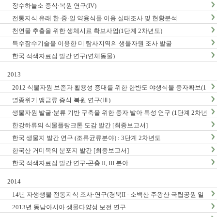
장수하늘소 증식·복원 연구(IV)
전통지식 유래 한·중·일 약용식물 이용 실태조사 및 현황분석
천연물 추출을 위한 생체시료 확보사업(1단계 2차년도)
특수잠수기술을 이용한 미 탐사지역의 생물자원 조사 발굴
한국 적색자료집 발간 연구(연체동물)
2013
2012 식물자원 보존과 활용성 증대를 위한 한반도 야생식물 종자확보(1
단계2차년도)
멸종위기 맹금류 증식·복원 연구(Ⅲ)
생물자원 발굴·분류 기반 구축을 위한 종자 발아 특성 연구 (1단계 2차년
도)
한강하류의 식물플랑크톤 도감 발간 [최종보고서]
한국 생물지 발간 연구 (조류균류분야) : 3단계 2차년도
한국산 거미목의 분포지 발간 [최종보고서]
한국 적색자료집 발간 연구-곤충 II, III 분야
2014
14년 자생생물 전통지식 조사·연구(경북II - 소백산 주왕산 국립공원 일
대, 충남지역 Ⅱ - 계룡산 태안해안국립공원 일대)
2013년 동남아시아 생물다양성 보전 연구