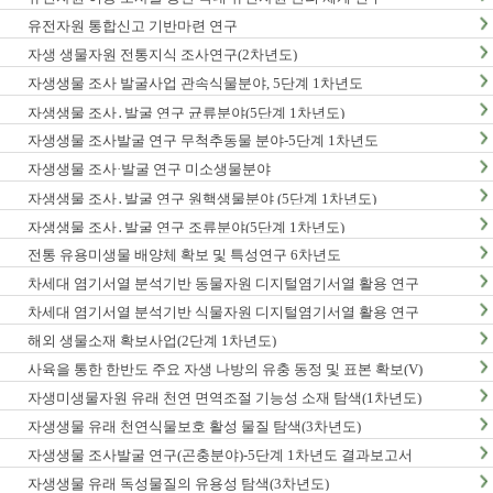
유전자원 통합신고 기반마련 연구
자생 생물자원 전통지식 조사연구(2차년도)
자생생물 조사 발굴사업 관속식물분야, 5단계 1차년도
자생생물 조사․발굴 연구 균류분야(5단계 1차년도)
자생생물 조사발굴 연구 무척추동물 분야-5단계 1차년도
자생생물 조사·발굴 연구 미소생물분야
자생생물 조사․발굴 연구 원핵생물분야 (5단계 1차년도)
자생생물 조사․발굴 연구 조류분야(5단계 1차년도)
전통 유용미생물 배양체 확보 및 특성연구 6차년도
차세대 염기서열 분석기반 동물자원 디지털염기서열 활용 연구
차세대 염기서열 분석기반 식물자원 디지털염기서열 활용 연구
해외 생물소재 확보사업(2단계 1차년도)
사육을 통한 한반도 주요 자생 나방의 유충 동정 및 표본 확보(V)
자생미생물자원 유래 천연 면역조절 기능성 소재 탐색(1차년도)
자생생물 유래 천연식물보호 활성 물질 탐색(3차년도)
자생생물 조사발굴 연구(곤충분야)-5단계 1차년도 결과보고서
자생생물 유래 독성물질의 유용성 탐색(3차년도)