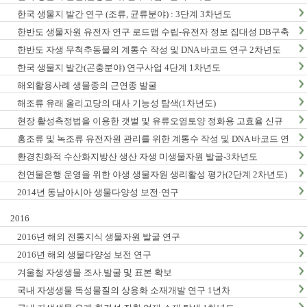
한국 생물지 발간 연구 (조류, 균류분야) : 3단계 3차년도
한반도 생물자원 유전자 연구 로드맵 수립-유전자 정보 집대성 DB구축
(1차년도)
한반도 자생 무척추동물의 계통수 작성 및 DNA 바코드 연구 2차년도
한국 생물지 발간(곤충분야) 연구사업 4단계 1차년도
해외활용사례 생물종의 근연종 발굴
해조류 유래 올리고당의 대사 기능성 탐색(1차년도)
현장 활성측정법을 이용한 갯벌 및 유류오염토양 정화용 고효율 신규
미생물자원 발굴-3차년도
홍조류 및 녹조류 유전자원 관리를 위한 계통수 작성 및 DNA 바코드 연
구 2단계 1차년도
환경친화적 수산화지방산 생산 자생 미생물자원 발굴-3차년도
천연물은행 운영을 위한 야생 생물자원 생리활성 평가(2단계 2차년도)
2014년 동남아시아 생물다양성 보전·연구
2016
2016년 해외 전통지식 생물자원 발굴 연구
2016년 해외 생물다양성 보전 연구
겨울철 자생생물 조사.발굴 및 표본 확보
국내 자생생물 독성물질의 상용화 소재개발 연구 1년차