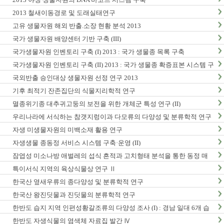
2013 철새이동경로 및 도래실태연구
고유 생물자원 해외 반출.소장 현황 분석 2013
국가 생물자원 배양센터 기반 구축 (III)
국가생물자원 인벤토리 구축 (I) 2013 : 국가 생물종 목록 구축
국가생물자원 인벤토리 구축 (II) 2013 : 국가 생물종 확증표본 시스템 구
축
국외반출 승인대상 생물자원 선정 연구 2013
기후 최적기 잔존집단의 식물지리학적 연구
멸종위기종 대추귀고둥의 보전을 위한 개체군 특성 연구 (II)
우리나라에 서식하는 참갯지렁이과 다모류의 다양성 및 분류학적 연구
(I)
자생 미생물자원의 미백소재 활용 연구
자생생물 종동정 서비스 시스템 구축·운영 (II)
잠엽성 미소나방 애벌레의 섭식 흔적과 고치형태 분석을 통한 동정 매
뉴얼 개발 및 생활사 연구
특이서식 지역의 육상식물상 연구 Ⅱ
한국산 옆새우류의 종다양성 및 분류학적 연구
한국산 왕진딧물과 진딧물의 분류학적 연구
한반도 습지 지역 인편성황갈조류의 다양성 조사 (I) : 경남 일대 6개 습
지 지역 조사
한반도 자생식물의 염색체 자료집 발간 Ⅳ