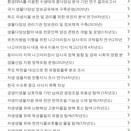
환경DNA를 이용한 수생태계 종다양성 분석 기반 연구 결과보고서
국가 생물다양성 정보공유체계 구축운영(2020년)
독도 자생식물 보전 및 관리를 위한 유전자 분석 연구(6차년도)
생물다양성 관리기관 정보관리 및 정보체계 구축(2020년)
생물다양성협약 대응 전문인력 양성 콘텐츠 개발 및 운영(1차년도)
유전자원법 이행을 위한 나고야의정서 당사국의 규제절차 연구(2차년
도)
나고야의정서 대응 국내 이용자 인식 제고(2단계 4차년도)
동아시아 지역 나고야의정서 당사국 정책 동향 및 경제·사회적 영향 분
석 최종보고서
생물산업 지원 정책포럼 운영(2020년도)
주요 하천을 대상으로 한 유형동물류 분포 조사
자생 생물자원 전통지식 조사 연구(4차년도)
한국 수조류 중요 서식지 목록 작성
공생미생물 상호작용 기반 남세균 생장조절 유용성 탐색 (3차년도)
자생미생물자원 유래 천연 면역조절 기능성 소재 탐색(3차년도)
자생생물 유래 난분해성 고분자물질 분해 효소 탐색 (2차년도)
자생생물 유래 독성물질의 유용성 탐색(5차년도)
자생생물 유래 천연식물보호활성 물질 탐색(5차년도)
자생생물 유전체 연구 정보 분석