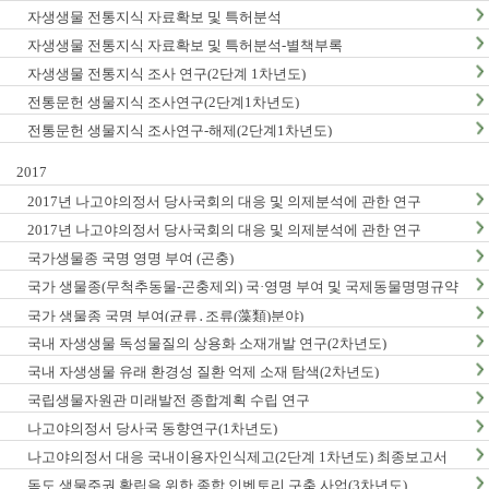
자생생물 전통지식 자료확보 및 특허분석
자생생물 전통지식 자료확보 및 특허분석-별책부록
자생생물 전통지식 조사 연구(2단계 1차년도)
전통문헌 생물지식 조사연구(2단계1차년도)
전통문헌 생물지식 조사연구-해제(2단계1차년도)
2017
2017년 나고야의정서 당사국회의 대응 및 의제분석에 관한 연구
2017년 나고야의정서 당사국회의 대응 및 의제분석에 관한 연구
국가생물종 국명 영명 부여 (곤충)
국가 생물종(무척추동물-곤충제외) 국·영명 부여 및 국제동물명명규약
한글판 발간
국가 생물종 국명 부여(균류․조류(藻類)분야)
국내 자생생물 독성물질의 상용화 소재개발 연구(2차년도)
국내 자생생물 유래 환경성 질환 억제 소재 탐색(2차년도)
국립생물자원관 미래발전 종합계획 수립 연구
나고야의정서 당사국 동향연구(1차년도)
나고야의정서 대응 국내이용자인식제고(2단계 1차년도) 최종보고서
독도 생물주권 확립을 위한 종합 인벤토리 구축 사업(3차년도)