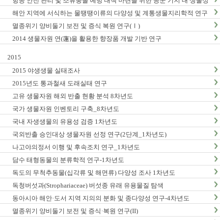
항공 안전 관리 및 조류충돌 예방 대책 마련을 위한 공군 기지 내 생물상
조사_1차년도
해안 지역에 서식하는 물땡땡이류의 다양성 및 계통생물지리학적 연구
_1차년도
멸종위기 양비둘기 보전 및 증식 복원 연구(Ⅰ)
2014 생물자원 연(蓮)을 활용한 향장품 개발 기반 연구
2015
2015 야생생물 실태조사
2015년도 통과철새 도래실태 연구
고유 생물자원 해외 반출 현황 분석 8차년도
국가 생물자원 인벤토리 구축_8차년도
국내 자생생물의 유용성 검증 1차년도
국외반출 승인대상 생물자원 선정 연구(2단계_1차년도)
나고야의정서 이행 및 후속조치 연구_1차년도
담수 태형동물의 분류학적 연구-1차년도
독도의 무척추동물(십각류 및 해면류) 다양성 조사 1차년도
독청버섯과(Strophariaceae) 버섯종 유래 유용물질 탐색
동아시아 해안·도서 지역 지의의 분화 및 종다양성 연구-4차년도
멸종위기 양비둘기 보전 및 증식·복원 연구(II)