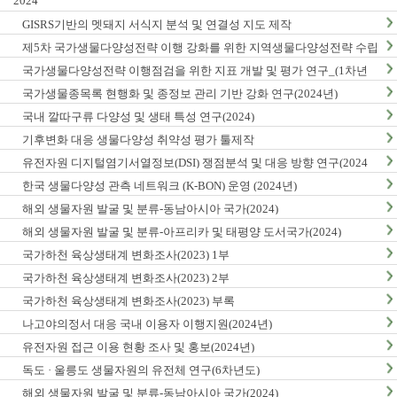
2024
GISRS기반의 멧돼지 서식지 분석 및 연결성 지도 제작
제5차 국가생물다양성전략 이행 강화를 위한 지역생물다양성전략 수립
및 이행 방안 연구
국가생물다양성전략 이행점검을 위한 지표 개발 및 평가 연구_(1차년
도)
국가생물종목록 현행화 및 종정보 관리 기반 강화 연구(2024년)
국내 깔따구류 다양성 및 생태 특성 연구(2024)
기후변화 대응 생물다양성 취약성 평가 툴제작
유전자원 디지털염기서열정보(DSI) 쟁점분석 및 대응 방향 연구(2024
년)
한국 생물다양성 관측 네트워크 (K-BON) 운영 (2024년)
해외 생물자원 발굴 및 분류-동남아시아 국가(2024)
해외 생물자원 발굴 및 분류-아프리카 및 태평양 도서국가(2024)
국가하천 육상생태계 변화조사(2023) 1부
국가하천 육상생태계 변화조사(2023) 2부
국가하천 육상생태계 변화조사(2023) 부록
나고야의정서 대응 국내 이용자 이행지원(2024년)
유전자원 접근 이용 현황 조사 및 홍보(2024년)
독도 · 울릉도 생물자원의 유전체 연구(6차년도)
해외 생물자원 발굴 및 분류-동남아시아 국가(2024)