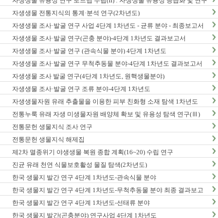
자생생물 유용성 연구 로드맵 수립(II) : 자생생물 유용성 등급화 및 연구
종합계획 수립
자생생물 전통지식의 통계·분석 연구(2차년도)
자생생물 조사·발굴 연구 사업 4단계 1차년도 - 균류 분야 - 최종보고서
자생생물 조사·발굴 연구(곤충 분야)-4단계 1차년도 결과보고서
자생생물 조사·발굴 연구 (관속식물 분야) 4단계 1차년도
자생생물 조사·발굴 연구 무척추동물 분야-4단계 1차년도 결과보고서
자생생물 조사 발굴 연구(4단계 1차년도, 원핵생물분야)
자생생물 조사·발굴 연구 조류 분야-4단계 1차년도
자생생물자원 유래 추출물을 이용한 피부 친화형 소재 탐색 1차년도
전통누룩 유래 자생 미생물자원 배양체 확보 및 유용성 탐색 연구(Ⅲ)
전통문헌 생물지식 조사 연구
전통문헌 생물지식 해제집
제2차 멸종위기 야생생물 복원 종합 계획(16~20) 수립 연구
진균 유래 천연 식물보호활성 물질 탐색(2차년도)
한국 생물지 발간 연구 4단계 1차년도-관속식물 분야
한국 생물지 발간 연구 4단계 1차년도-무척추동물 분야 최종 결과보고
서
한국 생물지 발간 연구 4단계 1차년도-선태류 분야
한국 생물지 발간(곤충분야) 연구사업 4단계 1차년도