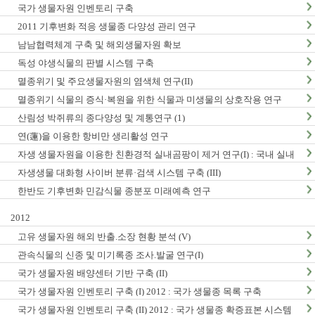
국가 생물자원 인벤토리 구축
2011 기후변화 적응 생물종 다양성 관리 연구
남남협력체계 구축 및 해외생물자원 확보
독성 야생식물의 판별 시스템 구축
멸종위기 및 주요생물자원의 염색체 연구(II)
멸종위기 식물의 증식·복원을 위한 식물과 미생물의 상호작용 연구
산림성 박쥐류의 종다양성 및 계통연구 (1)
연(蓮)을 이용한 항비만 생리활성 연구
자생 생물자원을 이용한 친환경적 실내곰팡이 제거 연구(I) : 국내 실내
곰팡이 현황 및 검출법 개발
자생생물 대화형 사이버 분류·검색 시스템 구축 (III)
한반도 기후변화 민감식물 종분포 미래예측 연구
2012
고유 생물자원 해외 반출.소장 현황 분석 (V)
관속식물의 신종 및 미기록종 조사.발굴 연구(I)
국가 생물자원 배양센터 기반 구축 (II)
국가 생물자원 인벤토리 구축 (I) 2012 : 국가 생물종 목록 구축
국가 생물자원 인벤토리 구축 (II) 2012 : 국가 생물종 확증표본 시스템