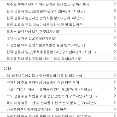
제주도 특이생육지의 미생물자원 조사 발굴 및 특성분석
한국 생물지 발간(곤충분야)연구사업(4단계 3차년도)
한국 생물지 발간사업 관속식물 분야(4단계 3차년도)
해안 퇴적층 토양 자생미생물자원 발굴 및 특성연구
해외 생물다양성 보전 연구(3차년도)
해외 생물자원 발굴연구(3차년도)
자생생물 유래 천연식물호보활성 물질 탐색(2차년도)
한국 생물지 발간(무척추동물분야) 연구사업(4단계 3차년도)
해조류 유래 올리고당의 대사 기능성 탐색(3차년도)
2018
2018년 나고야의정서 당사국회의 대응 및 의제분석
국가지정 주요 관리대상 생물종의 국명 영명 부여
나고야의정서 대응 국내 이용자 인식 제고(2단계 2차년도)
독도 생물주권 확립을 위한 종합 인벤토리 구축사업(4차년도)
독도 자생식물 보전 및 관리를 위한 유전자 분석 연구(4차년도)
바이오연구지원센터 운영계획 수립 연구
유전자원 이용 조사를 통한 국내 유전자원 관리 체계 연구