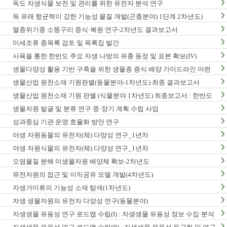
독도 자생식물 보전 및 관리를 위한 유전자 분석 연구
독 유래 항균력이 강한 기능성 물질 개발(곤충분야) 1단계 2차년도)
멸종위기종 소똥구리 증식·복원 연구-2차년도 결과보고서
미세조류 종목록 검토 및 목록집 발간
사육을 통한 한반도 주요 자생 나방의 유충 동정 및 표본 확보(IV)
생물다양성 활용 기반 구축을 위한 생물종 증식 배양 가이드라인 마련
연구(2차년도)
생물산업 원천소재 기원판별(동물분야-1차년도) 최종 결과보고서
생물산업 원천소재 기원 판별 (식물분야 1차년도) 최종보고서 : 한반도
생물다양성 보전 관리 기반 구축 사업
생물자원 발굴 및 분류 연구 중·장기 계획 수립 사업
성과중심 기관 운영 효율화 방안 연구
야생 자원동물의 유전자(체) 다양성 연구_1년차
야생 자원식물의 유전자(체) 다양성 연구_1년차
오염물질 분해 미생물자원 배양체 확보-2차년도
유전자원의 접근 및 이익공유 모델 개발(4차년도)
자생거미류의 기능성 소재 탐색(1차년도)
자생 생물자원의 유전자 다양성 연구(동물분야)
자생생물 유용성 연구 로드맵 수립(I) : 자생생물 유용성 정보 수집·분석
사업