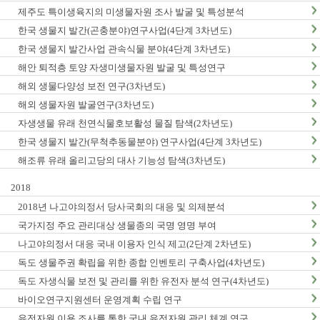
제주도 특이생육지의 미생물자원 조사 발굴 및 특성분석
한국 생물지 발간(곤충분야)연구사업(4단계 3차년도)
한국 생물지 발간사업 관속식물 분야(4단계 3차년도)
해안 퇴적층 토양 자생미생물자원 발굴 및 특성연구
해외 생물다양성 보전 연구(3차년도)
해외 생물자원 발굴연구(3차년도)
자생생물 유래 천연식물호보활성 물질 탐색(2차년도)
한국 생물지 발간(무척추동물분야) 연구사업(4단계 3차년도)
해조류 유래 올리고당의 대사 기능성 탐색(3차년도)
2018
2018년 나고야의정서 당사국회의 대응 및 의제분석
국가지정 주요 관리대상 생물종의 국명 영명 부여
나고야의정서 대응 국내 이용자 인식 제고(2단계 2차년도)
독도 생물주권 확립을 위한 종합 인벤토리 구축사업(4차년도)
독도 자생식물 보전 및 관리를 위한 유전자 분석 연구(4차년도)
바이오연구지원센터 운영계획 수립 연구
유전자원 이용 조사를 통한 국내 유전자원 관리 체계 연구