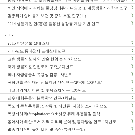
항공 안전 관리 및 조류충돌 예방 대책 마련을 위한 공군 기지 내 생물상
조사_1차년도
해안 지역에 서식하는 물땡땡이류의 다양성 및 계통생물지리학적 연구
_1차년도
멸종위기 양비둘기 보전 및 증식 복원 연구(Ⅰ)
2014 생물자원 연(蓮)을 활용한 향장품 개발 기반 연구
2015
2015 야생생물 실태조사
2015년도 통과철새 도래실태 연구
고유 생물자원 해외 반출 현황 분석 8차년도
국가 생물자원 인벤토리 구축_8차년도
국내 자생생물의 유용성 검증 1차년도
국외반출 승인대상 생물자원 선정 연구(2단계_1차년도)
나고야의정서 이행 및 후속조치 연구_1차년도
담수 태형동물의 분류학적 연구-1차년도
독도의 무척추동물(십각류 및 해면류) 다양성 조사 1차년도
독청버섯과(Strophariaceae) 버섯종 유래 유용물질 탐색
동아시아 해안·도서 지역 지의의 분화 및 종다양성 연구-4차년도
멸종위기 양비둘기 보전 및 증식·복원 연구(II)