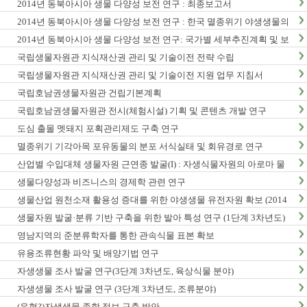
2014년 동북아시아 생물 다양성 보전 연구 : 최종보고서
2014년 동북아시아 생물 다양성 보전 연구 : 한국 멸종위기 야생생물의
동북아시아 분포현황
2014년 동북아시아 생물 다양성 보전 연구: 국가별 세부추진계획 및 보
전정책지원 전략보고서
국립생물자원관 지식재산권 관리 및 기술이전 전략 수립
국립생물자원관 지식재산권 관리 및 기술이전 지원 업무 지침서
국립호남권생물자원관 건립기본계획
국립호남권생물자원관 전시(체험시설) 기획 및 콘텐츠 개발 연구
도심 출몰 멧돼지 포획관리제도 구축 연구
멸종위기 기각아목 포유동물의 분포 서식실태 및 회유경로 연구
산업별 수입대체 생물자원 근연종 발굴(I) : 자생식물자원의 아로마 물
질 탐색 및 발굴
생물다양성과 비즈니스의 경제학 관련 연구
생물산업 원천소재 활용성 증대를 위한 야생생물 유전자원 확보 (2014
년)
생물자원 발굴·분류 기반 구축을 위한 발아 특성 연구 (1단계 3차년도)
영남지역의 준분류학자를 통한 관속식물 표본 확보
유용조류현황 파악 및 배양기법 연구
자생생물 조사 발굴 연구(3단계 3차년도, 육상식물 분야)
자생생물 조사 발굴 연구 (3단계 3차년도, 조류분야)
(유형?)자생생물 종합 정보 구축 방안