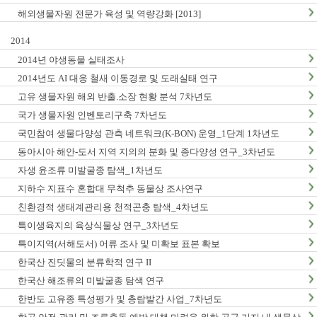
해외생물자원 전문가 육성 및 역량강화 [2013]
2014
2014년 야생동물 실태조사
2014년도 AI 대응 철새 이동경로 및 도래실태 연구
고유 생물자원 해외 반출.소장 현황 분석 7차년도
국가 생물자원 인벤토리구축 7차년도
국민참여 생물다양성 관측 네트워크(K-BON) 운영_1단계 1차년도
동아시아 해안-도서 지역 지의의 분화 및 종다양성 연구_3차년도
자생 윤조류 미발굴종 탐색_1차년도
지하수 지표수 혼합대 무척추 동물상 조사연구
친환경적 생태계관리용 천적곤충 탐색_4차년도
특이생육지의 육상식물상 연구_3차년도
특이지역(서해도서) 어류 조사 및 미확보 표본 확보
한국산 진딧물의 분류학적 연구 II
한국산 해조류의 미발굴종 탐색 연구
한반도 고유종 특성평가 및 총람발간 사업_7차년도