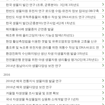
한국 생물지 발간 연구 (조류, 균류분야) : 3단계 3차년도
한반도 생물자원 유전자 연구 로드맵 수립-유전자 정보 집대성 DB구축
(1차년도)
한반도 자생 무척추동물의 계통수 작성 및 DNA 바코드 연구 2차년도
한국 생물지 발간(곤충분야) 연구사업 4단계 1차년도
해외활용사례 생물종의 근연종 발굴
해조류 유래 올리고당의 대사 기능성 탐색(1차년도)
현장 활성측정법을 이용한 갯벌 및 유류오염토양 정화용 고효율 신규
미생물자원 발굴-3차년도
홍조류 및 녹조류 유전자원 관리를 위한 계통수 작성 및 DNA 바코드 연
구 2단계 1차년도
환경친화적 수산화지방산 생산 자생 미생물자원 발굴-3차년도
천연물은행 운영을 위한 야생 생물자원 생리활성 평가(2단계 2차년도)
2014년 동남아시아 생물다양성 보전·연구
2016
2016년 해외 전통지식 생물자원 발굴 연구
2016년 해외 생물다양성 보전 연구
겨울철 자생생물 조사.발굴 및 표본 확보
국내 자생생물 독성물질의 상용화 소재개발 연구 1년차