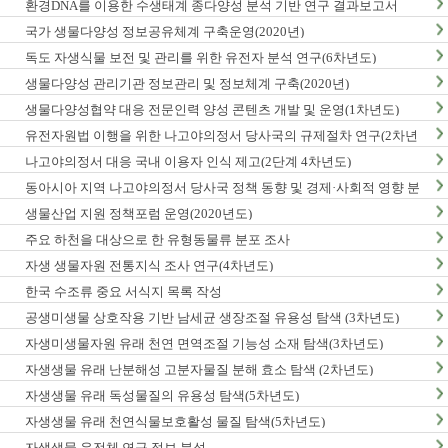
환경DNA를 이용한 수생태계 종다양성 분석 기반 연구 결과보고서
국가 생물다양성 정보공유체계 구축운영(2020년)
독도 자생식물 보전 및 관리를 위한 유전자 분석 연구(6차년도)
생물다양성 관리기관 정보관리 및 정보체계 구축(2020년)
생물다양성협약 대응 전문인력 양성 콘텐츠 개발 및 운영(1차년도)
유전자원법 이행을 위한 나고야의정서 당사국의 규제절차 연구(2차년
도)
나고야의정서 대응 국내 이용자 인식 제고(2단계 4차년도)
동아시아 지역 나고야의정서 당사국 정책 동향 및 경제·사회적 영향 분
석 최종보고서
생물산업 지원 정책포럼 운영(2020년도)
주요 하천을 대상으로 한 유형동물류 분포 조사
자생 생물자원 전통지식 조사 연구(4차년도)
한국 수조류 중요 서식지 목록 작성
공생미생물 상호작용 기반 남세균 생장조절 유용성 탐색 (3차년도)
자생미생물자원 유래 천연 면역조절 기능성 소재 탐색(3차년도)
자생생물 유래 난분해성 고분자물질 분해 효소 탐색 (2차년도)
자생생물 유래 독성물질의 유용성 탐색(5차년도)
자생생물 유래 천연식물보호활성 물질 탐색(5차년도)
자생생물 유전체 연구 정보 분석