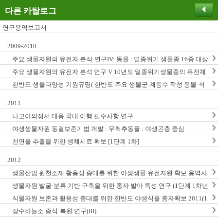
다른 카탈로그
연구용역보고서
2009-2010
주요 생물자원의 유전자 분석·연구IV: 동물 : 멸종위기 생물종 16종 대상
주요 생물자원의 유전자 분석 연구 V 10년도 멸종위기생물종의 유전체
연구
한반도 생물다양성 기원규명( 한반도 주요 생물군 계통수 작성 동물-척
추동물, 곤충, 무척추동물)
2011
나고야의정서 대응 국내 이행 필수사항 연구
야생생물자원 동결보존기법 개발 : 무척추동물 : 야생곤충 중심
천연물 추출을 위한 생체시료 확보 [1단계 1차]
2012
생물산업 원천소재 활용성 증대를 위한 야생생물 유전자원 확보 용역사
업 (2012년)
생물자원 발굴·분류 기반 구축을 위한 종자 발아 특성 연구 (1단계 1차년
도)
식물자원 보존과 활용성 증대를 위한 한반도 야생식물 종자확보 2011(1
단계1차년도)
장수하늘소 증식·복원 연구(III)