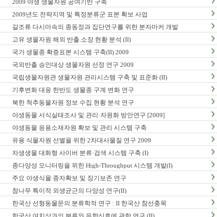
2009 야생 생물자원 공여기반 구축
2009년도 전략지역 및 특정분류군 표본 확보 사업
갈조류 다시마속의 종동정과 집단연구를 위한 분자마커 개발
고유 생물자원 해외 반출.소장 현황 분석 (II)
국가 생물종 확증표본 시스템 구축(II) 2009
국외반출 승인대상 생물자원 선정 연구 2009
국립생물자원관 생물자원 관리시스템 구축 및 표준화 (II)
기후변화 대응 한반도 생물종 구계 변화 연구
북한 척추동물자원 정보 수집.현황 분석 연구
야생동물 서식실태조사 및 관리·자원화 방안연구 [2009]
야생동물 응용소재자원 확보 및 관리 시스템 구축
유용 식물자원 선별을 위한 2차대사물질 연구 2009
자생생물 대화형 사이버 분류·검색 시스템 구축 (I)
종다양성 모니터링을 위한 High-Throughput 시스템 개발(I)
주요 야생식물 종자확보 및 장기보존 연구
참나무 특이적 외생균근의 다양성 연구(II)
한국산 선형동물문의 분류학적 연구 : II 한국산 참선충목
한국산 여치상과의 분류와 음향신호에 관한 연구 (II)