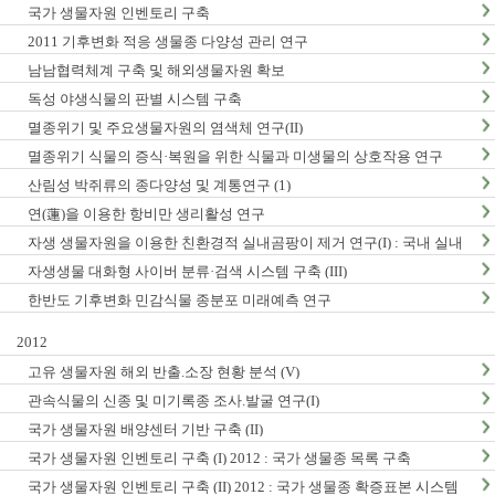
국가 생물자원 인벤토리 구축
2011 기후변화 적응 생물종 다양성 관리 연구
남남협력체계 구축 및 해외생물자원 확보
독성 야생식물의 판별 시스템 구축
멸종위기 및 주요생물자원의 염색체 연구(II)
멸종위기 식물의 증식·복원을 위한 식물과 미생물의 상호작용 연구
산림성 박쥐류의 종다양성 및 계통연구 (1)
연(蓮)을 이용한 항비만 생리활성 연구
자생 생물자원을 이용한 친환경적 실내곰팡이 제거 연구(I) : 국내 실내
곰팡이 현황 및 검출법 개발
자생생물 대화형 사이버 분류·검색 시스템 구축 (III)
한반도 기후변화 민감식물 종분포 미래예측 연구
2012
고유 생물자원 해외 반출.소장 현황 분석 (V)
관속식물의 신종 및 미기록종 조사.발굴 연구(I)
국가 생물자원 배양센터 기반 구축 (II)
국가 생물자원 인벤토리 구축 (I) 2012 : 국가 생물종 목록 구축
국가 생물자원 인벤토리 구축 (II) 2012 : 국가 생물종 확증표본 시스템