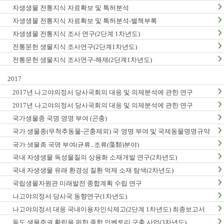
자생생물 전통지식 자료확보 및 특허분석
자생생물 전통지식 자료확보 및 특허분석-별책부록
자생생물 전통지식 조사 연구(2단계 1차년도)
전통문헌 생물지식 조사연구(2단계1차년도)
전통문헌 생물지식 조사연구-해제(2단계1차년도)
2017
2017년 나고야의정서 당사국회의 대응 및 의제분석에 관한 연구
2017년 나고야의정서 당사국회의 대응 및 의제분석에 관한 연구
국가생물종 국명 영명 부여 (곤충)
국가 생물종(무척추동물-곤충제외) 국·영명 부여 및 국제동물명명규약
한글판 발간
국가 생물종 국명 부여(균류․조류(藻類)분야)
국내 자생생물 독성물질의 상용화 소재개발 연구(2차년도)
국내 자생생물 유래 환경성 질환 억제 소재 탐색(2차년도)
국립생물자원관 미래발전 종합계획 수립 연구
나고야의정서 당사국 동향연구(1차년도)
나고야의정서 대응 국내이용자인식제고(2단계 1차년도) 최종보고서
독도 생물주권 확립을 위한 종합 인벤토리 구축 사업(3차년도)