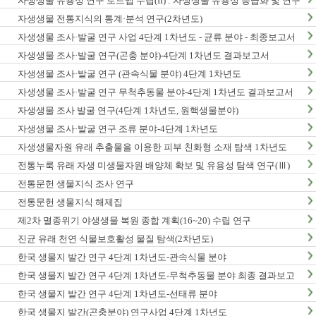
자생생물 유용성 연구 로드맵 수립(II) : 자생생물 유용성 등급화 및 연구
종합계획 수립
자생생물 전통지식의 통계·분석 연구(2차년도)
자생생물 조사·발굴 연구 사업 4단계 1차년도 - 균류 분야 - 최종보고서
자생생물 조사·발굴 연구(곤충 분야)-4단계 1차년도 결과보고서
자생생물 조사·발굴 연구 (관속식물 분야) 4단계 1차년도
자생생물 조사·발굴 연구 무척추동물 분야-4단계 1차년도 결과보고서
자생생물 조사 발굴 연구(4단계 1차년도, 원핵생물분야)
자생생물 조사·발굴 연구 조류 분야-4단계 1차년도
자생생물자원 유래 추출물을 이용한 피부 친화형 소재 탐색 1차년도
전통누룩 유래 자생 미생물자원 배양체 확보 및 유용성 탐색 연구(Ⅲ)
전통문헌 생물지식 조사 연구
전통문헌 생물지식 해제집
제2차 멸종위기 야생생물 복원 종합 계획(16~20) 수립 연구
진균 유래 천연 식물보호활성 물질 탐색(2차년도)
한국 생물지 발간 연구 4단계 1차년도-관속식물 분야
한국 생물지 발간 연구 4단계 1차년도-무척추동물 분야 최종 결과보고
서
한국 생물지 발간 연구 4단계 1차년도-선태류 분야
한국 생물지 발간(곤충분야) 연구사업 4단계 1차년도