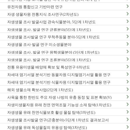
유전자원 통합신고 기반마련 연구
자생 생물자원 전통지식 조사연구(2차년도)
자생생물 조사 발굴사업 관속식물분야, 5단계 1차년도
자생생물 조사․발굴 연구 균류분야(5단계 1차년도)
자생생물 조사발굴 연구 무척추동물 분야-5단계 1차년도
자생생물 조사·발굴 연구 미소생물분야
자생생물 조사․발굴 연구 원핵생물분야 (5단계 1차년도)
자생생물 조사․발굴 연구 조류분야(5단계 1차년도)
전통 유용미생물 배양체 확보 및 특성연구 6차년도
차세대 염기서열 분석기반 동물자원 디지털염기서열 활용 연구
차세대 염기서열 분석기반 식물자원 디지털염기서열 활용 연구
해외 생물소재 확보사업(2단계 1차년도)
사육을 통한 한반도 주요 자생 나방의 유충 동정 및 표본 확보(V)
자생미생물자원 유래 천연 면역조절 기능성 소재 탐색(1차년도)
자생생물 유래 천연식물보호 활성 물질 탐색(3차년도)
자생생물 조사발굴 연구(곤충분야)-5단계 1차년도 결과보고서
자생생물 유래 독성물질의 유용성 탐색(3차년도)