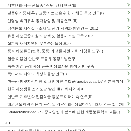
구축
기후변화 적응 생물종다양성 관리 연구(III)
멸종위기종 대추귀고둥의 보전을 위한 개체군 특성 연구(I)
산림성 박쥐류의 종다양성 및 계통연구 (II)
야생동물 서식실태조사 및 관리·자원화 방안연구 [2012]
유용 자생곤충자원의 탐색 및 활용시스템 구축 2012
잘피류 서식지역의 무척추동물상 조사
종 이하분류군(변종, 품종)의 생물자원 가치 재창출 연구(I)
털을 이용한 한반도 포유류 동정기법연구
특수 환경 유래 자생 유용 미생물자원 탐색 기반 구축
특이서식 지역의 육상식물상 연구(I)
한국산 참갯지렁이류 및 새뱅이류 복합군(species comples)의 분류학적
연구
한국 자생생물 소리도감 발간(Ⅲ) - 박쥐와 매미
한반도 기후변화 민감식물 종분포 미래예측 연구(II)
해외생물자원 전문가 육성 및 역량강화 : 생물다양성 조사·연구 및 국제
협력
Parabathynellidae과의 종다양성과 분포에 관한 계통분류학적 고찰(I)
2013
2013 야생 생물자원의 DNA 바코드 시스템 구축