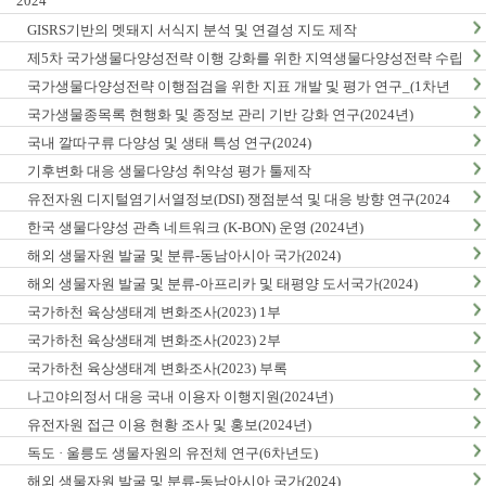
2024
GISRS기반의 멧돼지 서식지 분석 및 연결성 지도 제작
제5차 국가생물다양성전략 이행 강화를 위한 지역생물다양성전략 수립
및 이행 방안 연구
국가생물다양성전략 이행점검을 위한 지표 개발 및 평가 연구_(1차년
도)
국가생물종목록 현행화 및 종정보 관리 기반 강화 연구(2024년)
국내 깔따구류 다양성 및 생태 특성 연구(2024)
기후변화 대응 생물다양성 취약성 평가 툴제작
유전자원 디지털염기서열정보(DSI) 쟁점분석 및 대응 방향 연구(2024
년)
한국 생물다양성 관측 네트워크 (K-BON) 운영 (2024년)
해외 생물자원 발굴 및 분류-동남아시아 국가(2024)
해외 생물자원 발굴 및 분류-아프리카 및 태평양 도서국가(2024)
국가하천 육상생태계 변화조사(2023) 1부
국가하천 육상생태계 변화조사(2023) 2부
국가하천 육상생태계 변화조사(2023) 부록
나고야의정서 대응 국내 이용자 이행지원(2024년)
유전자원 접근 이용 현황 조사 및 홍보(2024년)
독도 · 울릉도 생물자원의 유전체 연구(6차년도)
해외 생물자원 발굴 및 분류-동남아시아 국가(2024)