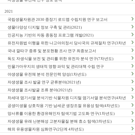
2021
국립생물자원관 2030 중장기 로드맵 수립지원 연구 보고서
생물다양성 디지털 정보 구축 및 관리(2021)
인공지능 기반의 자동 종동정 프로그램 개발(2021)
유전자원법 이행을 위한 나고야의정서 당사국의 규제절차 연구(3차년
도)
국내 깔따구 종류 및 분포현황 조사 연구 최종보고서
독도 자생식물 보전 및 관리를 위한 유전자 분석 연구(7차년도)
민물가마우지의 생태적 영향 파악 및 관리대책 수립 연구
야생생물 유전체 분석 전문인력 양성(1차년도)
자생생물 조사 발굴 연구 균류분야(2021년)
자생생물 조사발굴 조류 분야(2021년)
차세대 염기서열 분석기반 식물자원 디지털 염기서열 분석연구(4차년
도)
공생미생물 상호작용 기반 남세균 생장조절 유용성 탐색(4차년도)
양서류를 이용한 환경유해인자 탐색기법 고도화 연구(1차년도)
자생생물 유래 난분해성 고분자물질 분해 효소 탐색(3차년도)
해외 유용생물자원 심화연구(2단계 4차년도)