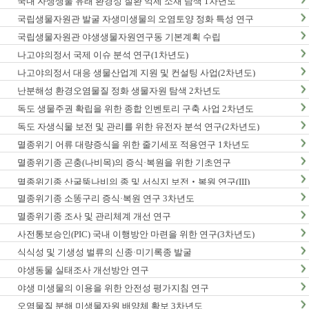
국내 자생생물 유래 환경성 질환 억제 소재 탐색 1차년도
국립생물자원관 발굴 자생미생물의 오염토양 정화 특성 연구
국립생물자원관 야생생물자원연구동 기본계획 수립
나고야의정서 국제 이슈 분석 연구(1차년도)
나고야의정서 대응 생물산업계 지원 및 컨설팅 사업(2차년도)
난분해성 환경오염물질 정화 생물자원 탐색 2차년도
독도 생물주권 확립을 위한 종합 인벤토리 구축 사업 2차년도
독도 자생식물 보전 및 관리를 위한 유전자 분석 연구(2차년도)
멸종위기 어류 대량증식을 위한 줄기세포 적용연구 1차년도
멸종위기종 곤충(나비목)의 증식·복원을 위한 기초연구
멸종위기종 산굴뚝나비의 종 및 서식지 보전‧복원 연구(III)
멸종위기종 소똥구리 증식·복원 연구 3차년도
멸종위기종 조사 및 관리체계 개선 연구
사전통보승인(PIC) 국내 이행방안 마련을 위한 연구(3차년도)
식식성 및 기생성 벌류의 신종·미기록종 발굴
야생동물 실태조사 개선방안 연구
야생 미생물의 이용을 위한 안전성 평가지침 연구
오염물질 분해 미생물자원 배양체 확보 3차년도