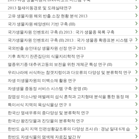
2013 철새이동경로 및 도래실태연구
고유 생물자원 해외 반출.소장 현황 분석 2013
국가 생물자원 배양센터 기반 구축 (III)
국가생물자원 인벤토리 구축 (I) 2013 : 국가 생물종 목록 구축
국가생물자원 인벤토리 구축 (II) 2013 : 국가 생물종 확증표본 시스템 구
축
국외반출 승인대상 생물자원 선정 연구 2013
기후 최적기 잔존집단의 식물지리학적 연구
멸종위기종 대추귀고둥의 보전을 위한 개체군 특성 연구 (II)
우리나라에 서식하는 참갯지렁이과 다모류의 다양성 및 분류학적 연구
(I)
자생 미생물자원의 미백소재 활용 연구
자생생물 종동정 서비스 시스템 구축·운영 (II)
잠엽성 미소나방 애벌레의 섭식 흔적과 고치형태 분석을 통한 동정 매
뉴얼 개발 및 생활사 연구
특이서식 지역의 육상식물상 연구 Ⅱ
한국산 옆새우류의 종다양성 및 분류학적 연구
한국산 왕진딧물과 진딧물의 분류학적 연구
한반도 습지 지역 인편성황갈조류의 다양성 조사 (I) : 경남 일대 6개 습
지 지역 조사
한반도 자생식물의 염색체 자료집 발간 Ⅳ