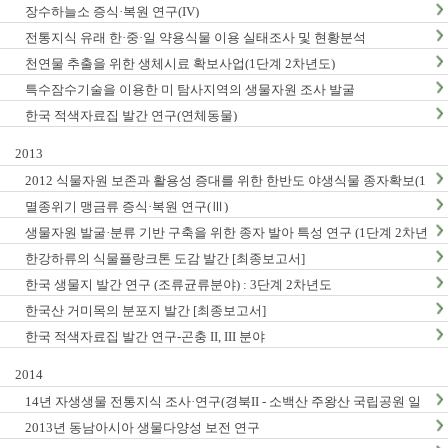
장수하늘소 증식·복원 연구(IV)
전통지식 유래 한·중·일 약용식물 이용 실태조사 및 현황분석
천연물 추출을 위한 생체시료 확보사업(1단계 2차년도)
특수잠수기술을 이용한 미 탐사지역의 생물자원 조사 발굴
한국 적색자료집 발간 연구(연체동물)
2013
2012 식물자원 보존과 활용성 증대를 위한 한반도 야생식물 종자확보(1
단계2차년도)
멸종위기 맹금류 증식·복원 연구(Ⅲ)
생물자원 발굴·분류 기반 구축을 위한 종자 발아 특성 연구 (1단계 2차년
도)
한강하류의 식물플랑크톤 도감 발간 [최종보고서]
한국 생물지 발간 연구 (조류균류분야) : 3단계 2차년도
한국산 거미목의 분포지 발간 [최종보고서]
한국 적색자료집 발간 연구-곤충 II, III 분야
2014
14년 자생생물 전통지식 조사·연구(경북II - 소백산 주왕산 국립공원 일
대, 충남지역 Ⅱ - 계룡산 태안해안국립공원 일대)
2013년 동남아시아 생물다양성 보전 연구