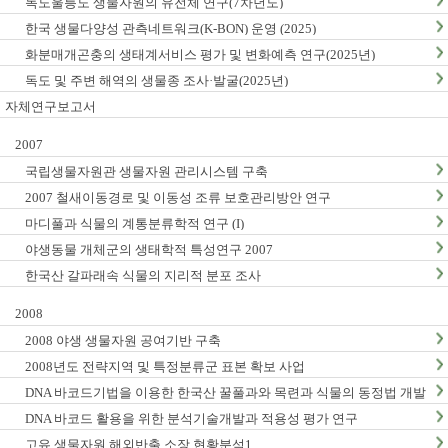
독도울릉도 생물자원의 유전체 연구(7차년도)
한국 생물다양성 관측네트워크(K-BON) 운영 (2025)
화분매개곤충의 생태계서비스 평가 및 변화예측 연구(2025년)
독도 및 주변 해역의 생물종 조사·발굴(2025년)
자체연구보고서
2007
국립생물자원관 생물자원 관리시스템 구축
2007 철새이동경로 및 이동성 조류 보호관리방안 연구
마디풀과 식물의 계통분류학적 연구 (I)
야생동물 개체군의 생태학적 특성연구 2007
한국산 갈파래속 식물의 지리적 분포 조사
2008
2008 야생 생물자원 공여기반 구축
2008년도 전략지역 및 특정분류군 표본 확보 사업
DNA 바코드기법을 이용한 한국산 꿀풀과와 목련과 식물의 동정법 개발
: I. 꿀풀과
DNA 바코드 활용을 위한 분석기술개발과 적용성 평가 연구
고유 생물자원 해외반출 소장 현황분석1