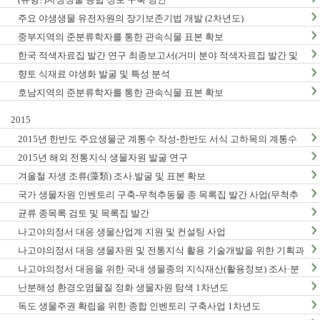
주요 야생생물 유전자원의 장기보존기법 개발 (2차년도)
중부지역의 준분류학자를 통한 관속식물 표본 확보
한국 적색자료집 발간 연구 최종보고서(거미 분야 적색자료집 발간 및
적색목록집 영문판 개정)
향토 식재료 야생화 발굴 및 특성 분석
호남지역의 준분류학자를 통한 관속식물 표본 확보
2015
2015년 한반도 주요생물군 계통수 작성-한반도 서식 고하목의 계통수
작성 및 DNA바코드 연구 (1차년도) 최종 결과보고서
2015년 해외 전통지식 생물자원 발굴 연구
겨울철 자생 조류(藻類) 조사.발굴 및 표본 확보
국가 생물자원 인벤토리 구축-무척추동물 종 목록집 발간 사업(무척추
동물-Ⅵ,Ⅶ)
균류 종목록 검토 및 목록집 발간
나고야의정서 대응 생물산업계 지원 및 컨설팅 사업
나고야의정서 대응 생물자원 및 전통지식 활용 기술개발을 위한 기획과
제
나고야의정서 대응을 위한 국내 생물종의 지식재산(활용정보) 조사·분
석 연구(3차년도)
난분해성 환경오염물질 정화 생물자원 탐색 1차년도
독도 생물주권 확립을 위한 종합 인벤토리 구축사업 1차년도