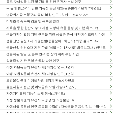
독도 자생식물 보전 및 관리를 위한 유전자 분석 연구
독 유래 항균력이 강한 기능성 물질 개발(곤충분야) 1단계 2차년도)
멸종위기종 소똥구리 증식·복원 연구-2차년도 결과보고서
미세조류 종목록 검토 및 목록집 발간
사육을 통한 한반도 주요 자생 나방의 유충 동정 및 표본 확보(IV)
생물다양성 활용 기반 구축을 위한 생물종 증식 배양 가이드라인 마련
연구(2차년도)
생물산업 원천소재 기원판별(동물분야-1차년도) 최종 결과보고서
생물산업 원천소재 기원 판별 (식물분야 1차년도) 최종보고서 : 한반도
생물다양성 보전 관리 기반 구축 사업
생물자원 발굴 및 분류 연구 중·장기 계획 수립 사업
성과중심 기관 운영 효율화 방안 연구
야생 자원동물의 유전자(체) 다양성 연구_1년차
야생 자원식물의 유전자(체) 다양성 연구_1년차
오염물질 분해 미생물자원 배양체 확보-2차년도
유전자원의 접근 및 이익공유 모델 개발(4차년도)
자생거미류의 기능성 소재 탐색(1차년도)
자생 생물자원의 유전자 다양성 연구(동물분야)
자생생물 유용성 연구 로드맵 수립(I) : 자생생물 유용성 정보 수집·분석
사업