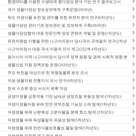
환경DNA를 이용한 수생태계 종다양성 분석 기반 연구 결과보고서
국가 생물다양성 정보공유체계 구축운영(2020년)
독도 자생식물 보전 및 관리를 위한 유전자 분석 연구(6차년도)
생물다양성 관리기관 정보관리 및 정보체계 구축(2020년)
생물다양성협약 대응 전문인력 양성 콘텐츠 개발 및 운영(1차년도)
유전자원법 이행을 위한 나고야의정서 당사국의 규제절차 연구(2차년
도)
나고야의정서 대응 국내 이용자 인식 제고(2단계 4차년도)
동아시아 지역 나고야의정서 당사국 정책 동향 및 경제·사회적 영향 분
석 최종보고서
생물산업 지원 정책포럼 운영(2020년도)
주요 하천을 대상으로 한 유형동물류 분포 조사
자생 생물자원 전통지식 조사 연구(4차년도)
한국 수조류 중요 서식지 목록 작성
공생미생물 상호작용 기반 남세균 생장조절 유용성 탐색 (3차년도)
자생미생물자원 유래 천연 면역조절 기능성 소재 탐색(3차년도)
자생생물 유래 난분해성 고분자물질 분해 효소 탐색 (2차년도)
자생생물 유래 독성물질의 유용성 탐색(5차년도)
자생생물 유래 천연식물보호활성 물질 탐색(5차년도)
자생생물 유전체 연구 정보 분석