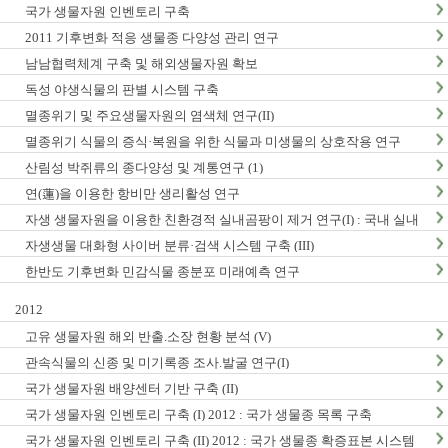
국가 생물자원 인벤토리 구축
2011 기후변화 적응 생물종 다양성 관리 연구
남남협력체계 구축 및 해외생물자원 확보
독성 야생식물의 판별 시스템 구축
멸종위기 및 주요생물자원의 염색체 연구(II)
멸종위기 식물의 증식·복원을 위한 식물과 미생물의 상호작용 연구
산림성 박쥐류의 종다양성 및 계통연구 (1)
연(蓮)을 이용한 항비만 생리활성 연구
자생 생물자원을 이용한 친환경적 실내곰팡이 제거 연구(I) : 국내 실내
곰팡이 현황 및 검출법 개발
자생생물 대화형 사이버 분류·검색 시스템 구축 (III)
한반도 기후변화 민감식물 종분포 미래예측 연구
2012
고유 생물자원 해외 반출.소장 현황 분석 (V)
관속식물의 신종 및 미기록종 조사.발굴 연구(I)
국가 생물자원 배양센터 기반 구축 (II)
국가 생물자원 인벤토리 구축 (I) 2012 : 국가 생물종 목록 구축
국가 생물자원 인벤토리 구축 (II) 2012 : 국가 생물종 확증표본 시스템