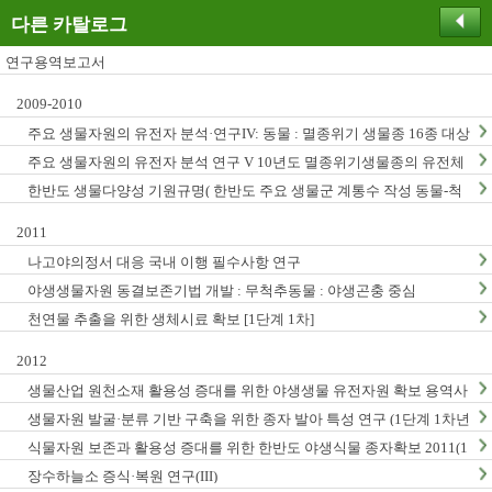
다른 카탈로그
연구용역보고서
2009-2010
주요 생물자원의 유전자 분석·연구IV: 동물 : 멸종위기 생물종 16종 대상
주요 생물자원의 유전자 분석 연구 V 10년도 멸종위기생물종의 유전체
연구
한반도 생물다양성 기원규명( 한반도 주요 생물군 계통수 작성 동물-척
추동물, 곤충, 무척추동물)
2011
나고야의정서 대응 국내 이행 필수사항 연구
야생생물자원 동결보존기법 개발 : 무척추동물 : 야생곤충 중심
천연물 추출을 위한 생체시료 확보 [1단계 1차]
2012
생물산업 원천소재 활용성 증대를 위한 야생생물 유전자원 확보 용역사
업 (2012년)
생물자원 발굴·분류 기반 구축을 위한 종자 발아 특성 연구 (1단계 1차년
도)
식물자원 보존과 활용성 증대를 위한 한반도 야생식물 종자확보 2011(1
단계1차년도)
장수하늘소 증식·복원 연구(III)