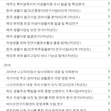
제주도 특이생육지의 미생물자원 조사 발굴 및 특성분석
한국 생물지 발간(곤충분야)연구사업(4단계 3차년도)
한국 생물지 발간사업 관속식물 분야(4단계 3차년도)
해안 퇴적층 토양 자생미생물자원 발굴 및 특성연구
해외 생물다양성 보전 연구(3차년도)
해외 생물자원 발굴연구(3차년도)
자생생물 유래 천연식물호보활성 물질 탐색(2차년도)
한국 생물지 발간(무척추동물분야) 연구사업(4단계 3차년도)
해조류 유래 올리고당의 대사 기능성 탐색(3차년도)
2018
2018년 나고야의정서 당사국회의 대응 및 의제분석
국가지정 주요 관리대상 생물종의 국명 영명 부여
나고야의정서 대응 국내 이용자 인식 제고(2단계 2차년도)
독도 생물주권 확립을 위한 종합 인벤토리 구축사업(4차년도)
독도 자생식물 보전 및 관리를 위한 유전자 분석 연구(4차년도)
바이오연구지원센터 운영계획 수립 연구
유전자원 이용 조사를 통한 국내 유전자원 관리 체계 연구