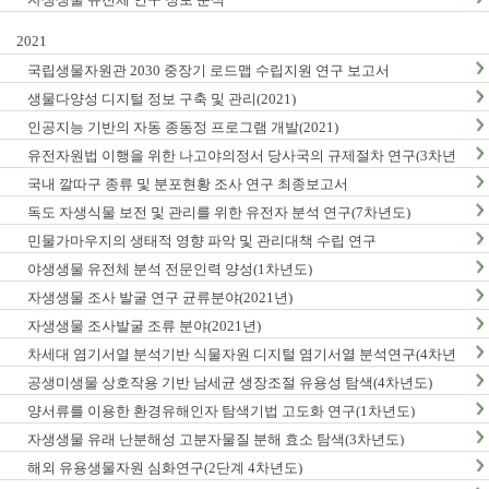
2021
국립생물자원관 2030 중장기 로드맵 수립지원 연구 보고서
생물다양성 디지털 정보 구축 및 관리(2021)
인공지능 기반의 자동 종동정 프로그램 개발(2021)
유전자원법 이행을 위한 나고야의정서 당사국의 규제절차 연구(3차년
도)
국내 깔따구 종류 및 분포현황 조사 연구 최종보고서
독도 자생식물 보전 및 관리를 위한 유전자 분석 연구(7차년도)
민물가마우지의 생태적 영향 파악 및 관리대책 수립 연구
야생생물 유전체 분석 전문인력 양성(1차년도)
자생생물 조사 발굴 연구 균류분야(2021년)
자생생물 조사발굴 조류 분야(2021년)
차세대 염기서열 분석기반 식물자원 디지털 염기서열 분석연구(4차년
도)
공생미생물 상호작용 기반 남세균 생장조절 유용성 탐색(4차년도)
양서류를 이용한 환경유해인자 탐색기법 고도화 연구(1차년도)
자생생물 유래 난분해성 고분자물질 분해 효소 탐색(3차년도)
해외 유용생물자원 심화연구(2단계 4차년도)