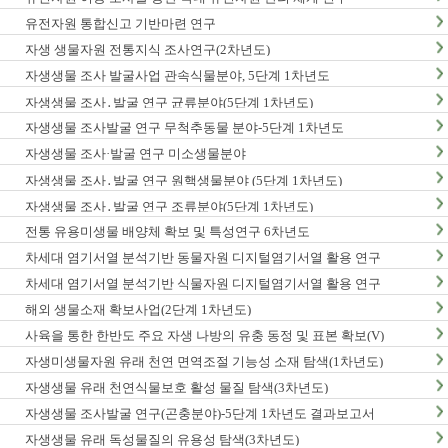
유전자원 통합신고 기반마련 연구
자생 생물자원 전통지식 조사연구(2차년도)
자생생물 조사 발굴사업 관속식물분야, 5단계 1차년도
자생생물 조사․발굴 연구 균류분야(5단계 1차년도)
자생생물 조사발굴 연구 무척추동물 분야-5단계 1차년도
자생생물 조사·발굴 연구 미소생물분야
자생생물 조사․발굴 연구 원핵생물분야 (5단계 1차년도)
자생생물 조사․발굴 연구 조류분야(5단계 1차년도)
전통 유용미생물 배양체 확보 및 특성연구 6차년도
차세대 염기서열 분석기반 동물자원 디지털염기서열 활용 연구
차세대 염기서열 분석기반 식물자원 디지털염기서열 활용 연구
해외 생물소재 확보사업(2단계 1차년도)
사육을 통한 한반도 주요 자생 나방의 유충 동정 및 표본 확보(V)
자생미생물자원 유래 천연 면역조절 기능성 소재 탐색(1차년도)
자생생물 유래 천연식물보호 활성 물질 탐색(3차년도)
자생생물 조사발굴 연구(곤충분야)-5단계 1차년도 결과보고서
자생생물 유래 독성물질의 유용성 탐색(3차년도)