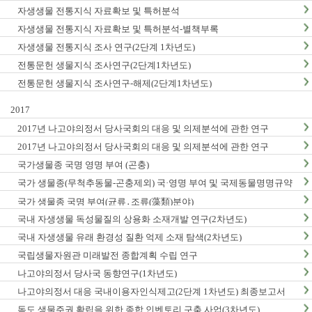
자생생물 전통지식 자료확보 및 특허분석
자생생물 전통지식 자료확보 및 특허분석-별책부록
자생생물 전통지식 조사 연구(2단계 1차년도)
전통문헌 생물지식 조사연구(2단계1차년도)
전통문헌 생물지식 조사연구-해제(2단계1차년도)
2017
2017년 나고야의정서 당사국회의 대응 및 의제분석에 관한 연구
2017년 나고야의정서 당사국회의 대응 및 의제분석에 관한 연구
국가생물종 국명 영명 부여 (곤충)
국가 생물종(무척추동물-곤충제외) 국·영명 부여 및 국제동물명명규약
한글판 발간
국가 생물종 국명 부여(균류․조류(藻類)분야)
국내 자생생물 독성물질의 상용화 소재개발 연구(2차년도)
국내 자생생물 유래 환경성 질환 억제 소재 탐색(2차년도)
국립생물자원관 미래발전 종합계획 수립 연구
나고야의정서 당사국 동향연구(1차년도)
나고야의정서 대응 국내이용자인식제고(2단계 1차년도) 최종보고서
독도 생물주권 확립을 위한 종합 인벤토리 구축 사업(3차년도)