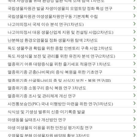
국내 자생생물 유래 환경성 질환 억제 소재 탐색 1차년도
국립생물자원관 발굴 자생미생물의 오염토양 정화 특성 연구
국립생물자원관 야생생물자원연구동 기본계획 수립
나고야의정서 국제 이슈 분석 연구(1차년도)
나고야의정서 대응 생물산업계 지원 및 컨설팅 사업(2차년도)
난분해성 환경오염물질 정화 생물자원 탐색 2차년도
독도 생물주권 확립을 위한 종합 인벤토리 구축 사업 2차년도
독도 자생식물 보전 및 관리를 위한 유전자 분석 연구(2차년도)
멸종위기 어류 대량증식을 위한 줄기세포 적용연구 1차년도
멸종위기종 곤충(나비목)의 증식·복원을 위한 기초연구
멸종위기종 산굴뚝나비의 종 및 서식지 보전‧복원 연구(III)
멸종위기종 소똥구리 증식·복원 연구 3차년도
멸종위기종 조사 및 관리체계 개선 연구
사전통보승인(PIC) 국내 이행방안 마련을 위한 연구(3차년도)
식식성 및 기생성 벌류의 신종·미기록종 발굴
야생동물 실태조사 개선방안 연구
야생 미생물의 이용을 위한 안전성 평가지침 연구
오염물질 분해 미생물자원 배양체 확보 3차년도