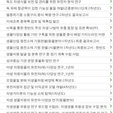
독도 자생식물 보전 및 관리를 위한 유전자 분석 연구
독 유래 항균력이 강한 기능성 물질 개발(곤충분야) 1단계 2차년도)
멸종위기종 소똥구리 증식·복원 연구-2차년도 결과보고서
미세조류 종목록 검토 및 목록집 발간
사육을 통한 한반도 주요 자생 나방의 유충 동정 및 표본 확보(IV)
생물다양성 활용 기반 구축을 위한 생물종 증식 배양 가이드라인 마련
연구(2차년도)
생물산업 원천소재 기원판별(동물분야-1차년도) 최종 결과보고서
생물산업 원천소재 기원 판별 (식물분야 1차년도) 최종보고서 : 한반도
생물다양성 보전 관리 기반 구축 사업
생물자원 발굴 및 분류 연구 중·장기 계획 수립 사업
성과중심 기관 운영 효율화 방안 연구
야생 자원동물의 유전자(체) 다양성 연구_1년차
야생 자원식물의 유전자(체) 다양성 연구_1년차
오염물질 분해 미생물자원 배양체 확보-2차년도
유전자원의 접근 및 이익공유 모델 개발(4차년도)
자생거미류의 기능성 소재 탐색(1차년도)
자생 생물자원의 유전자 다양성 연구(동물분야)
자생생물 유용성 연구 로드맵 수립(I) : 자생생물 유용성 정보 수집·분석
사업