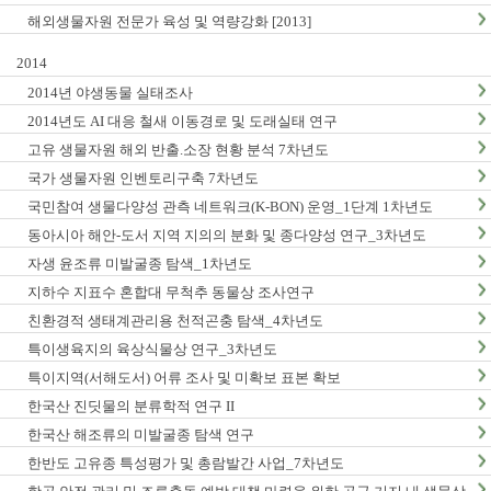
해외생물자원 전문가 육성 및 역량강화 [2013]
2014
2014년 야생동물 실태조사
2014년도 AI 대응 철새 이동경로 및 도래실태 연구
고유 생물자원 해외 반출.소장 현황 분석 7차년도
국가 생물자원 인벤토리구축 7차년도
국민참여 생물다양성 관측 네트워크(K-BON) 운영_1단계 1차년도
동아시아 해안-도서 지역 지의의 분화 및 종다양성 연구_3차년도
자생 윤조류 미발굴종 탐색_1차년도
지하수 지표수 혼합대 무척추 동물상 조사연구
친환경적 생태계관리용 천적곤충 탐색_4차년도
특이생육지의 육상식물상 연구_3차년도
특이지역(서해도서) 어류 조사 및 미확보 표본 확보
한국산 진딧물의 분류학적 연구 II
한국산 해조류의 미발굴종 탐색 연구
한반도 고유종 특성평가 및 총람발간 사업_7차년도