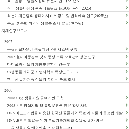
독도울릉도 생물자원의 유전체 연구(7차년도)
한국 생물다양성 관측네트워크(K-BON) 운영 (2025)
화분매개곤충의 생태계서비스 평가 및 변화예측 연구(2025년)
독도 및 주변 해역의 생물종 조사·발굴(2025년)
자체연구보고서
2007
국립생물자원관 생물자원 관리시스템 구축
2007 철새이동경로 및 이동성 조류 보호관리방안 연구
마디풀과 식물의 계통분류학적 연구 (I)
야생동물 개체군의 생태학적 특성연구 2007
한국산 갈파래속 식물의 지리적 분포 조사
2008
2008 야생 생물자원 공여기반 구축
2008년도 전략지역 및 특정분류군 표본 확보 사업
DNA 바코드기법을 이용한 한국산 꿀풀과와 목련과 식물의 동정법 개발
: I. 꿀풀과
DNA 바코드 활용을 위한 분석기술개발과 적용성 평가 연구
고유 생물자원 해외반출 소장 현황분석1