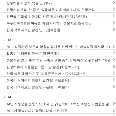
장수하늘소 증식·복원 연구(IV)
전통지식 유래 한·중·일 약용식물 이용 실태조사 및 현황분석
천연물 추출을 위한 생체시료 확보사업(1단계 2차년도)
특수잠수기술을 이용한 미 탐사지역의 생물자원 조사 발굴
한국 적색자료집 발간 연구(연체동물)
2013
2012 식물자원 보존과 활용성 증대를 위한 한반도 야생식물 종자확보(1
단계2차년도)
멸종위기 맹금류 증식·복원 연구(Ⅲ)
생물자원 발굴·분류 기반 구축을 위한 종자 발아 특성 연구 (1단계 2차년
도)
한강하류의 식물플랑크톤 도감 발간 [최종보고서]
한국 생물지 발간 연구 (조류균류분야) : 3단계 2차년도
한국산 거미목의 분포지 발간 [최종보고서]
한국 적색자료집 발간 연구-곤충 II, III 분야
2014
14년 자생생물 전통지식 조사·연구(경북II - 소백산 주왕산 국립공원 일
대, 충남지역 Ⅱ - 계룡산 태안해안국립공원 일대)
2013년 동남아시아 생물다양성 보전 연구