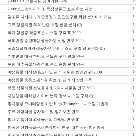
2009 야생 생물자원 공여기반 구축
2009년도 전략지역 및 특정분류군 표본 확보 사업
갈조류 다시마속의 종동정과 집단연구를 위한 분자마커 개발
고유 생물자원 해외 반출.소장 현황 분석 (II)
국가 생물종 확증표본 시스템 구축(II) 2009
국외반출 승인대상 생물자원 선정 연구 2009
국립생물자원관 생물자원 관리시스템 구축 및 표준화 (II)
기후변화 대응 한반도 생물종 구계 변화 연구
북한 척추동물자원 정보 수집.현황 분석 연구
야생동물 서식실태조사 및 관리·자원화 방안연구 [2009]
야생동물 응용소재자원 확보 및 관리 시스템 구축
유용 식물자원 선별을 위한 2차대사물질 연구 2009
자생생물 대화형 사이버 분류·검색 시스템 구축 (I)
종다양성 모니터링을 위한 High-Throughput 시스템 개발(I)
주요 야생식물 종자확보 및 장기보존 연구
참나무 특이적 외생균근의 다양성 연구(II)
한국산 선형동물문의 분류학적 연구 : II 한국산 참선충목
한국산 여치상과의 분류와 음향신호에 관한 연구 (II)