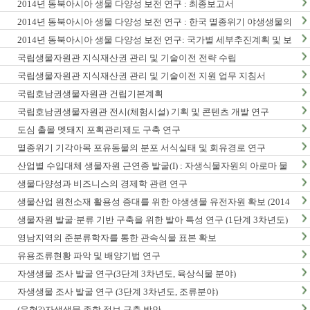
2014년 동북아시아 생물 다양성 보전 연구 : 최종보고서
2014년 동북아시아 생물 다양성 보전 연구 : 한국 멸종위기 야생생물의
동북아시아 분포현황
2014년 동북아시아 생물 다양성 보전 연구: 국가별 세부추진계획 및 보
전정책지원 전략보고서
국립생물자원관 지식재산권 관리 및 기술이전 전략 수립
국립생물자원관 지식재산권 관리 및 기술이전 지원 업무 지침서
국립호남권생물자원관 건립기본계획
국립호남권생물자원관 전시(체험시설) 기획 및 콘텐츠 개발 연구
도심 출몰 멧돼지 포획관리제도 구축 연구
멸종위기 기각아목 포유동물의 분포 서식실태 및 회유경로 연구
산업별 수입대체 생물자원 근연종 발굴(I) : 자생식물자원의 아로마 물
질 탐색 및 발굴
생물다양성과 비즈니스의 경제학 관련 연구
생물산업 원천소재 활용성 증대를 위한 야생생물 유전자원 확보 (2014
년)
생물자원 발굴·분류 기반 구축을 위한 발아 특성 연구 (1단계 3차년도)
영남지역의 준분류학자를 통한 관속식물 표본 확보
유용조류현황 파악 및 배양기법 연구
자생생물 조사 발굴 연구(3단계 3차년도, 육상식물 분야)
자생생물 조사 발굴 연구 (3단계 3차년도, 조류분야)
(유형?)자생생물 종합 정보 구축 방안