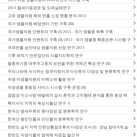
2013 철새이동경로 및 도래실태연구
고유 생물자원 해외 반출.소장 현황 분석 2013
국가 생물자원 배양센터 기반 구축 (III)
국가생물자원 인벤토리 구축 (I) 2013 : 국가 생물종 목록 구축
국가생물자원 인벤토리 구축 (II) 2013 : 국가 생물종 확증표본 시스템 구
축
국외반출 승인대상 생물자원 선정 연구 2013
기후 최적기 잔존집단의 식물지리학적 연구
멸종위기종 대추귀고둥의 보전을 위한 개체군 특성 연구 (II)
우리나라에 서식하는 참갯지렁이과 다모류의 다양성 및 분류학적 연구
(I)
자생 미생물자원의 미백소재 활용 연구
자생생물 종동정 서비스 시스템 구축·운영 (II)
잠엽성 미소나방 애벌레의 섭식 흔적과 고치형태 분석을 통한 동정 매
뉴얼 개발 및 생활사 연구
특이서식 지역의 육상식물상 연구 Ⅱ
한국산 옆새우류의 종다양성 및 분류학적 연구
한국산 왕진딧물과 진딧물의 분류학적 연구
한반도 습지 지역 인편성황갈조류의 다양성 조사 (I) : 경남 일대 6개 습
지 지역 조사
한반도 자생식물의 염색체 자료집 발간 Ⅳ