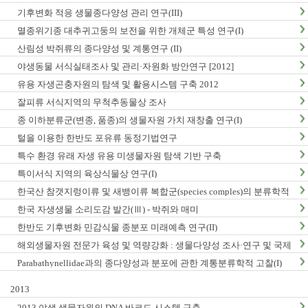
구축
기후변화 적응 생물종다양성 관리 연구(III)
멸종위기종 대추귀고둥의 보전을 위한 개체군 특성 연구(I)
산림성 박쥐류의 종다양성 및 계통연구 (II)
야생동물 서식실태조사 및 관리·자원화 방안연구 [2012]
유용 자생곤충자원의 탐색 및 활용시스템 구축 2012
잘피류 서식지역의 무척추동물상 조사
종 이하분류군(변종, 품종)의 생물자원 가치 재창출 연구(I)
털을 이용한 한반도 포유류 동정기법연구
특수 환경 유래 자생 유용 미생물자원 탐색 기반 구축
특이서식 지역의 육상식물상 연구(I)
한국산 참갯지렁이류 및 새뱅이류 복합군(species comples)의 분류학적
연구
한국 자생생물 소리도감 발간(Ⅲ) - 박쥐와 매미
한반도 기후변화 민감식물 종분포 미래예측 연구(II)
해외생물자원 전문가 육성 및 역량강화 : 생물다양성 조사·연구 및 국제
협력
Parabathynellidae과의 종다양성과 분포에 관한 계통분류학적 고찰(I)
2013
2013 야생 생물자원의 DNA 바코드 시스템 구축