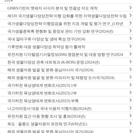
2024
GISRS기반의 멧돼지 서식지 분석 및 연결성 지도 제작
제5차 국가생물다양성전략 이행 강화를 위한 지역생물다양성전략 수립
및 이행 방안 연구
국가생물다양성전략 이행점검을 위한 지표 개발 및 평가 연구_(1차년
도)
국가생물종목록 현행화 및 종정보 관리 기반 강화 연구(2024년)
국내 깔따구류 다양성 및 생태 특성 연구(2024)
기후변화 대응 생물다양성 취약성 평가 툴제작
유전자원 디지털염기서열정보(DSI) 쟁점분석 및 대응 방향 연구(2024
년)
한국 생물다양성 관측 네트워크 (K-BON) 운영 (2024년)
해외 생물자원 발굴 및 분류-동남아시아 국가(2024)
해외 생물자원 발굴 및 분류-아프리카 및 태평양 도서국가(2024)
국가하천 육상생태계 변화조사(2023) 1부
국가하천 육상생태계 변화조사(2023) 2부
국가하천 육상생태계 변화조사(2023) 부록
나고야의정서 대응 국내 이용자 이행지원(2024년)
유전자원 접근 이용 현황 조사 및 홍보(2024년)
독도 · 울릉도 생물자원의 유전체 연구(6차년도)
해외 생물자원 발굴 및 분류-동남아시아 국가(2024)