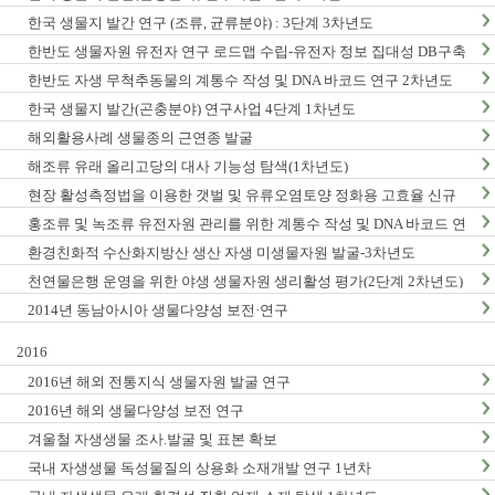
한국 생물지 발간 연구 (조류, 균류분야) : 3단계 3차년도
한반도 생물자원 유전자 연구 로드맵 수립-유전자 정보 집대성 DB구축
(1차년도)
한반도 자생 무척추동물의 계통수 작성 및 DNA 바코드 연구 2차년도
한국 생물지 발간(곤충분야) 연구사업 4단계 1차년도
해외활용사례 생물종의 근연종 발굴
해조류 유래 올리고당의 대사 기능성 탐색(1차년도)
현장 활성측정법을 이용한 갯벌 및 유류오염토양 정화용 고효율 신규
미생물자원 발굴-3차년도
홍조류 및 녹조류 유전자원 관리를 위한 계통수 작성 및 DNA 바코드 연
구 2단계 1차년도
환경친화적 수산화지방산 생산 자생 미생물자원 발굴-3차년도
천연물은행 운영을 위한 야생 생물자원 생리활성 평가(2단계 2차년도)
2014년 동남아시아 생물다양성 보전·연구
2016
2016년 해외 전통지식 생물자원 발굴 연구
2016년 해외 생물다양성 보전 연구
겨울철 자생생물 조사.발굴 및 표본 확보
국내 자생생물 독성물질의 상용화 소재개발 연구 1년차