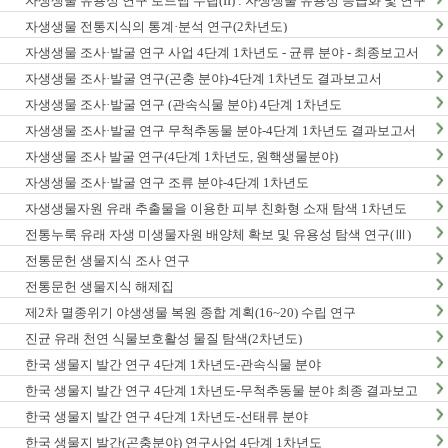
자생생물 유용성 연구 로드맵 수립(II) : 자생생물 유용성 등급화 및 연구
종합계획 수립
자생생물 전통지식의 통계·분석 연구(2차년도)
자생생물 조사·발굴 연구 사업 4단계 1차년도 - 균류 분야 - 최종보고서
자생생물 조사·발굴 연구(곤충 분야)-4단계 1차년도 결과보고서
자생생물 조사·발굴 연구 (관속식물 분야) 4단계 1차년도
자생생물 조사·발굴 연구 무척추동물 분야-4단계 1차년도 결과보고서
자생생물 조사 발굴 연구(4단계 1차년도, 원핵생물분야)
자생생물 조사·발굴 연구 조류 분야-4단계 1차년도
자생생물자원 유래 추출물을 이용한 피부 친화형 소재 탐색 1차년도
전통누룩 유래 자생 미생물자원 배양체 확보 및 유용성 탐색 연구(Ⅲ)
전통문헌 생물지식 조사 연구
전통문헌 생물지식 해제집
제2차 멸종위기 야생생물 복원 종합 계획(16~20) 수립 연구
진균 유래 천연 식물보호활성 물질 탐색(2차년도)
한국 생물지 발간 연구 4단계 1차년도-관속식물 분야
한국 생물지 발간 연구 4단계 1차년도-무척추동물 분야 최종 결과보고
서
한국 생물지 발간 연구 4단계 1차년도-선태류 분야
한국 생물지 발간(곤충분야) 연구사업 4단계 1차년도