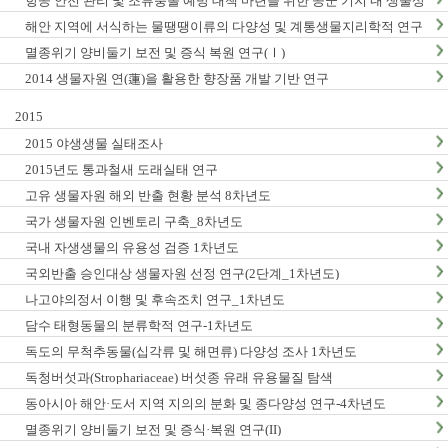
항공 안전 관리 및 조류충돌 예방 대책 마련을 위한 공군 기지 내 생물상
조사_1차년도
해안 지역에 서식하는 물땡땡이류의 다양성 및 계통생물지리학적 연구
_1차년도
멸종위기 양비둘기 보전 및 증식 복원 연구(Ⅰ)
2014 생물자원 연(蓮)을 활용한 향장품 개발 기반 연구
2015
2015 야생생물 실태조사
2015년도 통과철새 도래실태 연구
고유 생물자원 해외 반출 현황 분석 8차년도
국가 생물자원 인벤토리 구축_8차년도
국내 자생생물의 유용성 검증 1차년도
국외반출 승인대상 생물자원 선정 연구(2단계_1차년도)
나고야의정서 이행 및 후속조치 연구_1차년도
담수 태형동물의 분류학적 연구-1차년도
독도의 무척추동물(십각류 및 해면류) 다양성 조사 1차년도
독청버섯과(Strophariaceae) 버섯종 유래 유용물질 탐색
동아시아 해안·도서 지역 지의의 분화 및 종다양성 연구-4차년도
멸종위기 양비둘기 보전 및 증식·복원 연구(II)