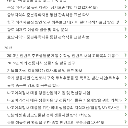
주요 야생생물 유전자원의 장기보존기법 개발 (2차년도)
중부지역의 준분류학자를 통한 관속식물 표본 확보
한국 적색자료집 발간 연구 최종보고서(거미 분야 적색자료집 발간 및
적색목록집 영문판 개정)
향토 식재료 야생화 발굴 및 특성 분석
호남지역의 준분류학자를 통한 관속식물 표본 확보
2015
2015년 한반도 주요생물군 계통수 작성-한반도 서식 고하목의 계통수
작성 및 DNA바코드 연구 (1차년도) 최종 결과보고서
2015년 해외 전통지식 생물자원 발굴 연구
겨울철 자생 조류(藻類) 조사.발굴 및 표본 확보
국가 생물자원 인벤토리 구축-무척추동물 종 목록집 발간 사업(무척추
동물-Ⅵ,Ⅶ)
균류 종목록 검토 및 목록집 발간
나고야의정서 대응 생물산업계 지원 및 컨설팅 사업
나고야의정서 대응 생물자원 및 전통지식 활용 기술개발을 위한 기획과
제
나고야의정서 대응을 위한 국내 생물종의 지식재산(활용정보) 조사·분
석 연구(3차년도)
난분해성 환경오염물질 정화 생물자원 탐색 1차년도
독도 생물주권 확립을 위한 종합 인벤토리 구축사업 1차년도