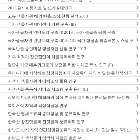
2013 철새이동경로 및 도래실태연구
고유 생물자원 해외 반출.소장 현황 분석 2013
국가 생물자원 배양센터 기반 구축 (III)
국가생물자원 인벤토리 구축 (I) 2013 : 국가 생물종 목록 구축
국가생물자원 인벤토리 구축 (II) 2013 : 국가 생물종 확증표본 시스템 구
축
국외반출 승인대상 생물자원 선정 연구 2013
기후 최적기 잔존집단의 식물지리학적 연구
멸종위기종 대추귀고둥의 보전을 위한 개체군 특성 연구 (II)
우리나라에 서식하는 참갯지렁이과 다모류의 다양성 및 분류학적 연구
(I)
자생 미생물자원의 미백소재 활용 연구
자생생물 종동정 서비스 시스템 구축·운영 (II)
잠엽성 미소나방 애벌레의 섭식 흔적과 고치형태 분석을 통한 동정 매
뉴얼 개발 및 생활사 연구
특이서식 지역의 육상식물상 연구 Ⅱ
한국산 옆새우류의 종다양성 및 분류학적 연구
한국산 왕진딧물과 진딧물의 분류학적 연구
한반도 습지 지역 인편성황갈조류의 다양성 조사 (I) : 경남 일대 6개 습
지 지역 조사
한반도 자생식물의 염색체 자료집 발간 Ⅳ