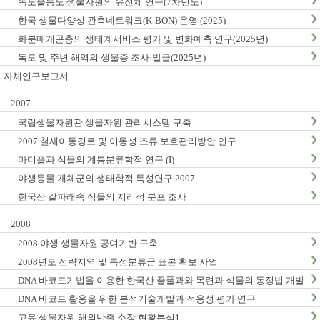
독도울릉도 생물자원의 유전체 연구(7차년도)
한국 생물다양성 관측네트워크(K-BON) 운영 (2025)
화분매개곤충의 생태계서비스 평가 및 변화예측 연구(2025년)
독도 및 주변 해역의 생물종 조사·발굴(2025년)
자체연구보고서
2007
국립생물자원관 생물자원 관리시스템 구축
2007 철새이동경로 및 이동성 조류 보호관리방안 연구
마디풀과 식물의 계통분류학적 연구 (I)
야생동물 개체군의 생태학적 특성연구 2007
한국산 갈파래속 식물의 지리적 분포 조사
2008
2008 야생 생물자원 공여기반 구축
2008년도 전략지역 및 특정분류군 표본 확보 사업
DNA 바코드기법을 이용한 한국산 꿀풀과와 목련과 식물의 동정법 개발
: I. 꿀풀과
DNA 바코드 활용을 위한 분석기술개발과 적용성 평가 연구
고유 생물자원 해외반출 소장 현황분석1