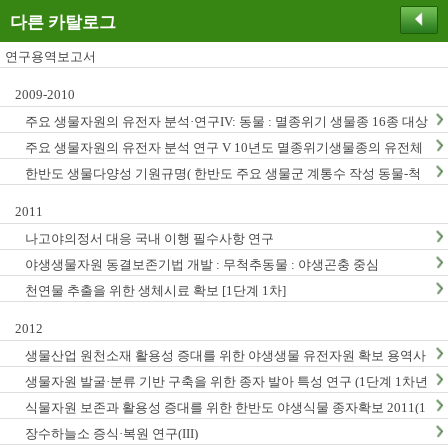
다른 카탈로그
연구용역보고서
2009-2010
주요 생물자원의 유전자 분석·연구IV: 동물 : 멸종위기 생물종 16종 대상
주요 생물자원의 유전자 분석 연구 V 10년도 멸종위기생물종의 유전체
연구
한반도 생물다양성 기원규명( 한반도 주요 생물군 계통수 작성 동물-척
추동물, 곤충, 무척추동물)
2011
나고야의정서 대응 국내 이행 필수사항 연구
야생생물자원 동결보존기법 개발 : 무척추동물 : 야생곤충 중심
천연물 추출을 위한 생체시료 확보 [1단계 1차]
2012
생물산업 원천소재 활용성 증대를 위한 야생생물 유전자원 확보 용역사
업 (2012년)
생물자원 발굴·분류 기반 구축을 위한 종자 발아 특성 연구 (1단계 1차년
도)
식물자원 보존과 활용성 증대를 위한 한반도 야생식물 종자확보 2011(1
단계1차년도)
장수하늘소 증식·복원 연구(III)