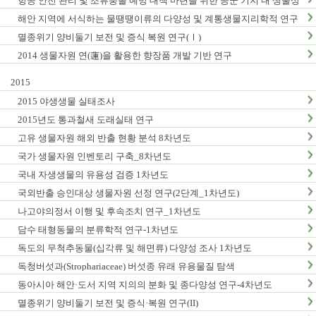
항공 안전 관리 및 조류충돌 예방 대책 마련을 위한 공군 기지 내 생물상
조사_1차년도
해안 지역에 서식하는 물땡땡이류의 다양성 및 계통생물지리학적 연구
_1차년도
멸종위기 양비둘기 보전 및 증식 복원 연구(Ⅰ)
2014 생물자원 연(蓮)을 활용한 향장품 개발 기반 연구
2015
2015 야생생물 실태조사
2015년도 통과철새 도래실태 연구
고유 생물자원 해외 반출 현황 분석 8차년도
국가 생물자원 인벤토리 구축_8차년도
국내 자생생물의 유용성 검증 1차년도
국외반출 승인대상 생물자원 선정 연구(2단계_1차년도)
나고야의정서 이행 및 후속조치 연구_1차년도
담수 태형동물의 분류학적 연구-1차년도
독도의 무척추동물(십각류 및 해면류) 다양성 조사 1차년도
독청버섯과(Strophariaceae) 버섯종 유래 유용물질 탐색
동아시아 해안·도서 지역 지의의 분화 및 종다양성 연구-4차년도
멸종위기 양비둘기 보전 및 증식·복원 연구(II)