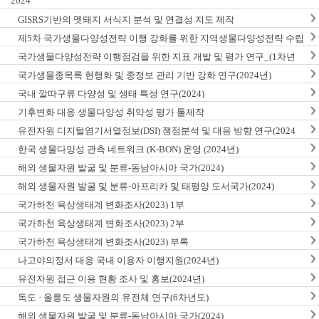
2024
GISRS기반의 멧돼지 서식지 분석 및 연결성 지도 제작
제5차 국가생물다양성전략 이행 강화를 위한 지역생물다양성전략 수립
및 이행 방안 연구
국가생물다양성전략 이행점검을 위한 지표 개발 및 평가 연구_(1차년
도)
국가생물종목록 현행화 및 종정보 관리 기반 강화 연구(2024년)
국내 깔따구류 다양성 및 생태 특성 연구(2024)
기후변화 대응 생물다양성 취약성 평가 툴제작
유전자원 디지털염기서열정보(DSI) 쟁점분석 및 대응 방향 연구(2024
년)
한국 생물다양성 관측 네트워크 (K-BON) 운영 (2024년)
해외 생물자원 발굴 및 분류-동남아시아 국가(2024)
해외 생물자원 발굴 및 분류-아프리카 및 태평양 도서국가(2024)
국가하천 육상생태계 변화조사(2023) 1부
국가하천 육상생태계 변화조사(2023) 2부
국가하천 육상생태계 변화조사(2023) 부록
나고야의정서 대응 국내 이용자 이행지원(2024년)
유전자원 접근 이용 현황 조사 및 홍보(2024년)
독도 · 울릉도 생물자원의 유전체 연구(6차년도)
해외 생물자원 발굴 및 분류-동남아시아 국가(2024)