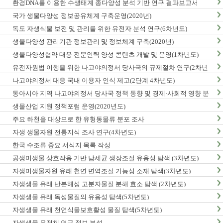
환경DNA를 이용한 수생태계 종다양성 분석 기반 연구 결과보고서
국가 생물다양성 정보공유체계 구축운영(2020년)
독도 자생식물 보전 및 관리를 위한 유전자 분석 연구(6차년도)
생물다양성 관리기관 정보관리 및 정보체계 구축(2020년)
생물다양성협약 대응 전문인력 양성 콘텐츠 개발 및 운영(1차년도)
유전자원법 이행을 위한 나고야의정서 당사국의 규제절차 연구(2차년
도)
나고야의정서 대응 국내 이용자 인식 제고(2단계 4차년도)
동아시아 지역 나고야의정서 당사국 정책 동향 및 경제·사회적 영향 분
석 최종보고서
생물산업 지원 정책포럼 운영(2020년도)
주요 하천을 대상으로 한 유형동물류 분포 조사
자생 생물자원 전통지식 조사 연구(4차년도)
한국 수조류 중요 서식지 목록 작성
공생미생물 상호작용 기반 남세균 생장조절 유용성 탐색 (3차년도)
자생미생물자원 유래 천연 면역조절 기능성 소재 탐색(3차년도)
자생생물 유래 난분해성 고분자물질 분해 효소 탐색 (2차년도)
자생생물 유래 독성물질의 유용성 탐색(5차년도)
자생생물 유래 천연식물보호활성 물질 탐색(5차년도)
자생생물 유전체 연구 정보 분석