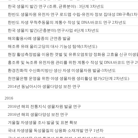
한국 생물지 발간 연구 (조류, 균류분야) : 3단계 3차년도
한반도 생물자원 유전자 연구 로드맵 수립-유전자 정보 집대성 DB구축(1차
한반도 자생 무척추동물의 계통수 작성 및 DNA 바코드 연구 2차년도
한국 생물지 발간(곤충분야) 연구사업 4단계 1차년도
해외활용사례 생물종의 근연종 발굴
해조류 유래 올리고당의 대사 기능성 탐색(1차년도)
현장 활성측정법을 이용한 갯벌 및 유류오염토양 정화용 고효율 신규 미생
홍조류 및 녹조류 유전자원 관리를 위한 계통수 작성 및 DNA 바코드 연구 
환경친화적 수산화지방산 생산 자생 미생물자원 발굴-3차년도
천연물은행 운영을 위한 야생 생물자원 생리활성 평가(2단계 2차년도)
2014년 동남아시아 생물다양성 보전·연구
2016
2016년 해외 전통지식 생물자원 발굴 연구
2016년 해외 생물다양성 보전 연구
겨울철 자생생물 조사.발굴 및 표본 확보
국내 자생생물 독성물질의 상용화 소재개발 연구 1년차