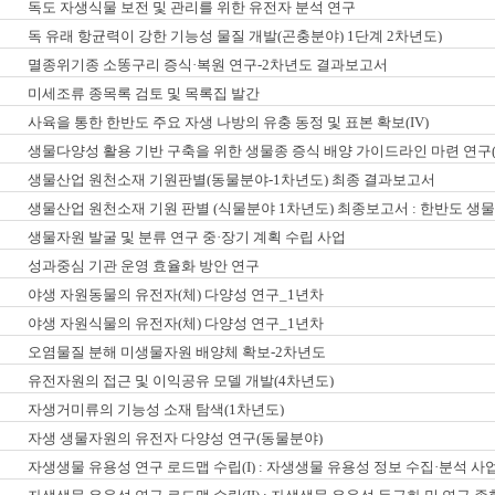
독도 자생식물 보전 및 관리를 위한 유전자 분석 연구
독 유래 항균력이 강한 기능성 물질 개발(곤충분야) 1단계 2차년도)
멸종위기종 소똥구리 증식·복원 연구-2차년도 결과보고서
미세조류 종목록 검토 및 목록집 발간
사육을 통한 한반도 주요 자생 나방의 유충 동정 및 표본 확보(IV)
생물다양성 활용 기반 구축을 위한 생물종 증식 배양 가이드라인 마련 연구(
생물산업 원천소재 기원판별(동물분야-1차년도) 최종 결과보고서
생물산업 원천소재 기원 판별 (식물분야 1차년도) 최종보고서 : 한반도 생
생물자원 발굴 및 분류 연구 중·장기 계획 수립 사업
성과중심 기관 운영 효율화 방안 연구
야생 자원동물의 유전자(체) 다양성 연구_1년차
야생 자원식물의 유전자(체) 다양성 연구_1년차
오염물질 분해 미생물자원 배양체 확보-2차년도
유전자원의 접근 및 이익공유 모델 개발(4차년도)
자생거미류의 기능성 소재 탐색(1차년도)
자생 생물자원의 유전자 다양성 연구(동물분야)
자생생물 유용성 연구 로드맵 수립(I) : 자생생물 유용성 정보 수집·분석 사