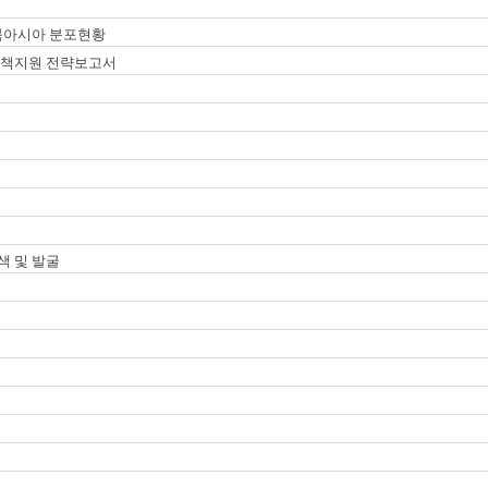
동북아시아 분포현황
전정책지원 전략보고서
색 및 발굴