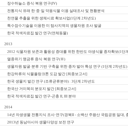
장수하늘소 증식·복원 연구(IV)
전통지식 유래 한·중·일 약용식물 이용 실태조사 및 현황분석
천연물 추출을 위한 생체시료 확보사업(1단계 2차년도)
특수잠수기술을 이용한 미 탐사지역의 생물자원 조사 발굴
한국 적색자료집 발간 연구(연체동물)
2013
2012 식물자원 보존과 활용성 증대를 위한 한반도 야생식물 종자확보(1단
멸종위기 맹금류 증식·복원 연구(Ⅲ)
생물자원 발굴·분류 기반 구축을 위한 종자 발아 특성 연구 (1단계 2차년도)
한강하류의 식물플랑크톤 도감 발간 [최종보고서]
한국 생물지 발간 연구 (조류균류분야) : 3단계 2차년도
한국산 거미목의 분포지 발간 [최종보고서]
한국 적색자료집 발간 연구-곤충 II, III 분야
2014
14년 자생생물 전통지식 조사·연구(경북II - 소백산 주왕산 국립공원 일대,
2013년 동남아시아 생물다양성 보전 연구