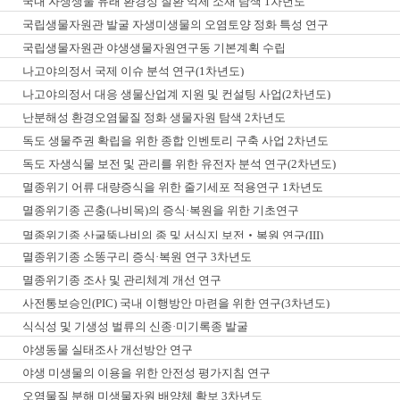
국내 자생생물 유래 환경성 질환 억제 소재 탐색 1차년도
국립생물자원관 발굴 자생미생물의 오염토양 정화 특성 연구
국립생물자원관 야생생물자원연구동 기본계획 수립
나고야의정서 국제 이슈 분석 연구(1차년도)
나고야의정서 대응 생물산업계 지원 및 컨설팅 사업(2차년도)
난분해성 환경오염물질 정화 생물자원 탐색 2차년도
독도 생물주권 확립을 위한 종합 인벤토리 구축 사업 2차년도
독도 자생식물 보전 및 관리를 위한 유전자 분석 연구(2차년도)
멸종위기 어류 대량증식을 위한 줄기세포 적용연구 1차년도
멸종위기종 곤충(나비목)의 증식·복원을 위한 기초연구
멸종위기종 산굴뚝나비의 종 및 서식지 보전‧복원 연구(III)
멸종위기종 소똥구리 증식·복원 연구 3차년도
멸종위기종 조사 및 관리체계 개선 연구
사전통보승인(PIC) 국내 이행방안 마련을 위한 연구(3차년도)
식식성 및 기생성 벌류의 신종·미기록종 발굴
야생동물 실태조사 개선방안 연구
야생 미생물의 이용을 위한 안전성 평가지침 연구
오염물질 분해 미생물자원 배양체 확보 3차년도