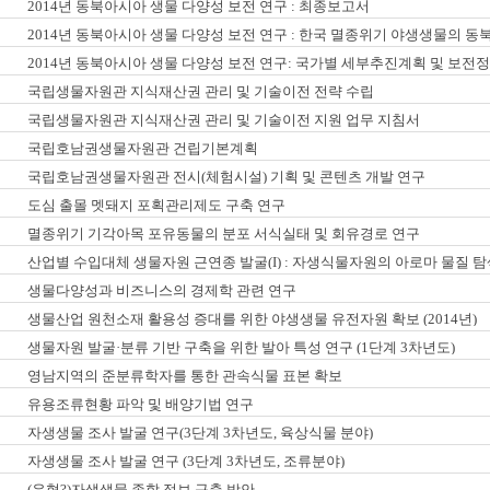
2014년 동북아시아 생물 다양성 보전 연구 : 최종보고서
2014년 동북아시아 생물 다양성 보전 연구 : 한국 멸종위기 야생생물의 
2014년 동북아시아 생물 다양성 보전 연구: 국가별 세부추진계획 및 보
국립생물자원관 지식재산권 관리 및 기술이전 전략 수립
국립생물자원관 지식재산권 관리 및 기술이전 지원 업무 지침서
국립호남권생물자원관 건립기본계획
국립호남권생물자원관 전시(체험시설) 기획 및 콘텐츠 개발 연구
도심 출몰 멧돼지 포획관리제도 구축 연구
멸종위기 기각아목 포유동물의 분포 서식실태 및 회유경로 연구
산업별 수입대체 생물자원 근연종 발굴(I) : 자생식물자원의 아로마 물질 탐
생물다양성과 비즈니스의 경제학 관련 연구
생물산업 원천소재 활용성 증대를 위한 야생생물 유전자원 확보 (2014년)
생물자원 발굴·분류 기반 구축을 위한 발아 특성 연구 (1단계 3차년도)
영남지역의 준분류학자를 통한 관속식물 표본 확보
유용조류현황 파악 및 배양기법 연구
자생생물 조사 발굴 연구(3단계 3차년도, 육상식물 분야)
자생생물 조사 발굴 연구 (3단계 3차년도, 조류분야)
(유형?)자생생물 종합 정보 구축 방안