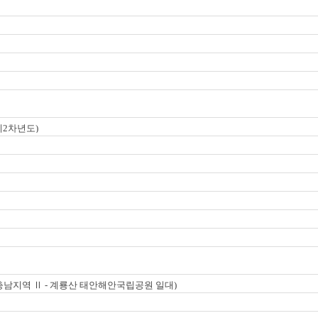
계2차년도)
 충남지역 Ⅱ - 계룡산 태안해안국립공원 일대)