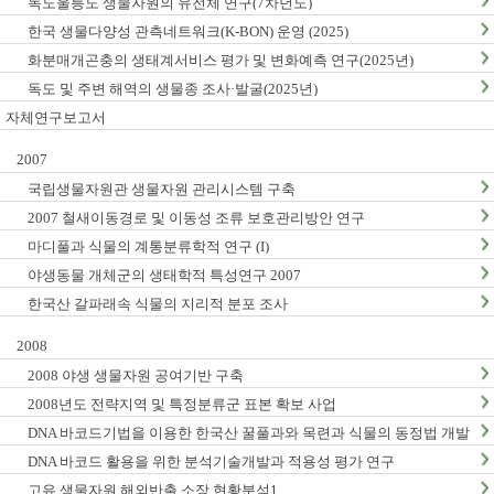
독도울릉도 생물자원의 유전체 연구(7차년도)
한국 생물다양성 관측네트워크(K-BON) 운영 (2025)
화분매개곤충의 생태계서비스 평가 및 변화예측 연구(2025년)
독도 및 주변 해역의 생물종 조사·발굴(2025년)
자체연구보고서
2007
국립생물자원관 생물자원 관리시스템 구축
2007 철새이동경로 및 이동성 조류 보호관리방안 연구
마디풀과 식물의 계통분류학적 연구 (I)
야생동물 개체군의 생태학적 특성연구 2007
한국산 갈파래속 식물의 지리적 분포 조사
2008
2008 야생 생물자원 공여기반 구축
2008년도 전략지역 및 특정분류군 표본 확보 사업
DNA 바코드기법을 이용한 한국산 꿀풀과와 목련과 식물의 동정법 개발
: I. 꿀풀과
DNA 바코드 활용을 위한 분석기술개발과 적용성 평가 연구
고유 생물자원 해외반출 소장 현황분석1