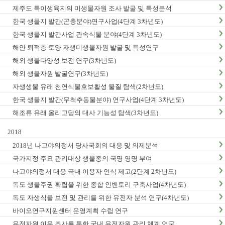
제주도 특이생육지의 미생물자원 조사 발굴 및 특성분석
한국 생물지 발간(곤충분야)연구사업(4단계 3차년도)
한국 생물지 발간사업 관속식물 분야(4단계 3차년도)
해안 퇴적층 토양 자생미생물자원 발굴 및 특성연구
해외 생물다양성 보전 연구(3차년도)
해외 생물자원 발굴연구(3차년도)
자생생물 유래 천연식물호보활성 물질 탐색(2차년도)
한국 생물지 발간(무척추동물분야) 연구사업(4단계 3차년도)
해조류 유래 올리고당의 대사 기능성 탐색(3차년도)
2018
2018년 나고야의정서 당사국회의 대응 및 의제분석
국가지정 주요 관리대상 생물종의 국명 영명 부여
나고야의정서 대응 국내 이용자 인식 제고(2단계 2차년도)
독도 생물주권 확립을 위한 종합 인벤토리 구축사업(4차년도)
독도 자생식물 보전 및 관리를 위한 유전자 분석 연구(4차년도)
바이오연구지원센터 운영계획 수립 연구
유전자원 이용 조사를 통한 국내 유전자원 관리 체계 연구