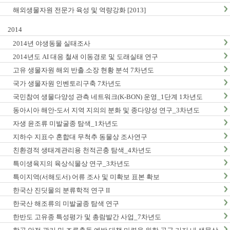
해외생물자원 전문가 육성 및 역량강화 [2013]
2014
2014년 야생동물 실태조사
2014년도 AI 대응 철새 이동경로 및 도래실태 연구
고유 생물자원 해외 반출.소장 현황 분석 7차년도
국가 생물자원 인벤토리구축 7차년도
국민참여 생물다양성 관측 네트워크(K-BON) 운영_1단계 1차년도
동아시아 해안-도서 지역 지의의 분화 및 종다양성 연구_3차년도
자생 윤조류 미발굴종 탐색_1차년도
지하수 지표수 혼합대 무척추 동물상 조사연구
친환경적 생태계관리용 천적곤충 탐색_4차년도
특이생육지의 육상식물상 연구_3차년도
특이지역(서해도서) 어류 조사 및 미확보 표본 확보
한국산 진딧물의 분류학적 연구 II
한국산 해조류의 미발굴종 탐색 연구
한반도 고유종 특성평가 및 총람발간 사업_7차년도