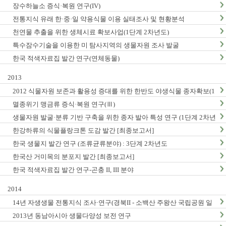
장수하늘소 증식·복원 연구(IV)
전통지식 유래 한·중·일 약용식물 이용 실태조사 및 현황분석
천연물 추출을 위한 생체시료 확보사업(1단계 2차년도)
특수잠수기술을 이용한 미 탐사지역의 생물자원 조사 발굴
한국 적색자료집 발간 연구(연체동물)
2013
2012 식물자원 보존과 활용성 증대를 위한 한반도 야생식물 종자확보(1
단계2차년도)
멸종위기 맹금류 증식·복원 연구(Ⅲ)
생물자원 발굴·분류 기반 구축을 위한 종자 발아 특성 연구 (1단계 2차년
도)
한강하류의 식물플랑크톤 도감 발간 [최종보고서]
한국 생물지 발간 연구 (조류균류분야) : 3단계 2차년도
한국산 거미목의 분포지 발간 [최종보고서]
한국 적색자료집 발간 연구-곤충 II, III 분야
2014
14년 자생생물 전통지식 조사·연구(경북II - 소백산 주왕산 국립공원 일
대, 충남지역 Ⅱ - 계룡산 태안해안국립공원 일대)
2013년 동남아시아 생물다양성 보전 연구