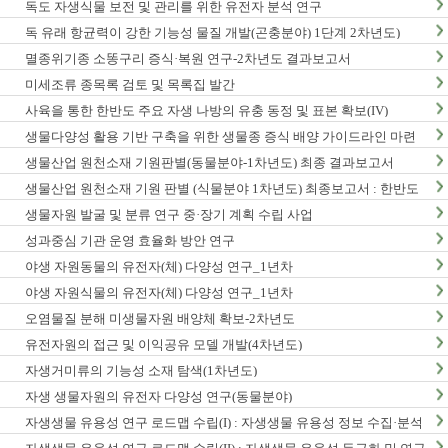
독도 자생식물 보전 및 관리를 위한 유전자 분석 연구
독 유래 항균력이 강한 기능성 물질 개발(곤충분야) 1단계 2차년도)
멸종위기종 소똥구리 증식·복원 연구-2차년도 결과보고서
미세조류 종목록 검토 및 목록집 발간
사육을 통한 한반도 주요 자생 나방의 유충 동정 및 표본 확보(IV)
생물다양성 활용 기반 구축을 위한 생물종 증식 배양 가이드라인 마련
연구(2차년도)
생물산업 원천소재 기원판별(동물분야-1차년도) 최종 결과보고서
생물산업 원천소재 기원 판별 (식물분야 1차년도) 최종보고서 : 한반도
생물다양성 보전 관리 기반 구축 사업
생물자원 발굴 및 분류 연구 중·장기 계획 수립 사업
성과중심 기관 운영 효율화 방안 연구
야생 자원동물의 유전자(체) 다양성 연구_1년차
야생 자원식물의 유전자(체) 다양성 연구_1년차
오염물질 분해 미생물자원 배양체 확보-2차년도
유전자원의 접근 및 이익공유 모델 개발(4차년도)
자생거미류의 기능성 소재 탐색(1차년도)
자생 생물자원의 유전자 다양성 연구(동물분야)
자생생물 유용성 연구 로드맵 수립(I) : 자생생물 유용성 정보 수집·분석
사업