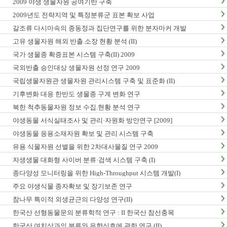
2009 야생 생물자원 공여기반 구축
2009년도 전략지역 및 특정분류군 표본 확보 사업
갈조류 다시마속의 종동정과 집단연구를 위한 분자마커 개발
고유 생물자원 해외 반출.소장 현황 분석 (II)
국가 생물종 확증표본 시스템 구축(II) 2009
국외반출 승인대상 생물자원 선정 연구 2009
국립생물자원관 생물자원 관리시스템 구축 및 표준화 (II)
기후변화 대응 한반도 생물종 구계 변화 연구
북한 척추동물자원 정보 수집.현황 분석 연구
야생동물 서식실태조사 및 관리·자원화 방안연구 [2009]
야생동물 응용소재자원 확보 및 관리 시스템 구축
유용 식물자원 선별을 위한 2차대사물질 연구 2009
자생생물 대화형 사이버 분류·검색 시스템 구축 (I)
종다양성 모니터링을 위한 High-Throughput 시스템 개발(I)
주요 야생식물 종자확보 및 장기보존 연구
참나무 특이적 외생균근의 다양성 연구(II)
한국산 선형동물문의 분류학적 연구 : II 한국산 참선충목
한국산 여치상과의 분류와 음향신호에 관한 연구 (II)