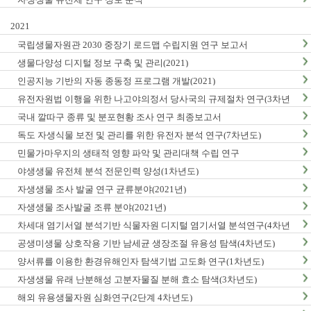
2021
국립생물자원관 2030 중장기 로드맵 수립지원 연구 보고서
생물다양성 디지털 정보 구축 및 관리(2021)
인공지능 기반의 자동 종동정 프로그램 개발(2021)
유전자원법 이행을 위한 나고야의정서 당사국의 규제절차 연구(3차년
도)
국내 깔따구 종류 및 분포현황 조사 연구 최종보고서
독도 자생식물 보전 및 관리를 위한 유전자 분석 연구(7차년도)
민물가마우지의 생태적 영향 파악 및 관리대책 수립 연구
야생생물 유전체 분석 전문인력 양성(1차년도)
자생생물 조사 발굴 연구 균류분야(2021년)
자생생물 조사발굴 조류 분야(2021년)
차세대 염기서열 분석기반 식물자원 디지털 염기서열 분석연구(4차년
도)
공생미생물 상호작용 기반 남세균 생장조절 유용성 탐색(4차년도)
양서류를 이용한 환경유해인자 탐색기법 고도화 연구(1차년도)
자생생물 유래 난분해성 고분자물질 분해 효소 탐색(3차년도)
해외 유용생물자원 심화연구(2단계 4차년도)