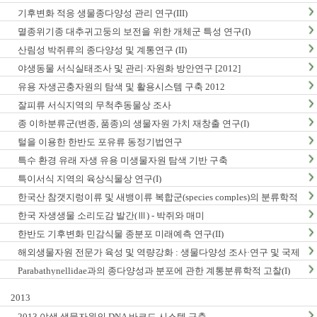
구축
기후변화 적응 생물종다양성 관리 연구(III)
멸종위기종 대추귀고둥의 보전을 위한 개체군 특성 연구(I)
산림성 박쥐류의 종다양성 및 계통연구 (II)
야생동물 서식실태조사 및 관리·자원화 방안연구 [2012]
유용 자생곤충자원의 탐색 및 활용시스템 구축 2012
잘피류 서식지역의 무척추동물상 조사
종 이하분류군(변종, 품종)의 생물자원 가치 재창출 연구(I)
털을 이용한 한반도 포유류 동정기법연구
특수 환경 유래 자생 유용 미생물자원 탐색 기반 구축
특이서식 지역의 육상식물상 연구(I)
한국산 참갯지렁이류 및 새뱅이류 복합군(species comples)의 분류학적
연구
한국 자생생물 소리도감 발간(Ⅲ) - 박쥐와 매미
한반도 기후변화 민감식물 종분포 미래예측 연구(II)
해외생물자원 전문가 육성 및 역량강화 : 생물다양성 조사·연구 및 국제
협력
Parabathynellidae과의 종다양성과 분포에 관한 계통분류학적 고찰(I)
2013
2013 야생 생물자원의 DNA 바코드 시스템 구축