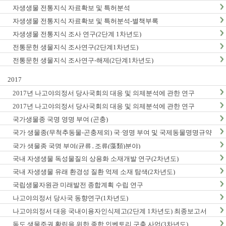
자생생물 전통지식 자료확보 및 특허분석
자생생물 전통지식 자료확보 및 특허분석-별책부록
자생생물 전통지식 조사 연구(2단계 1차년도)
전통문헌 생물지식 조사연구(2단계1차년도)
전통문헌 생물지식 조사연구-해제(2단계1차년도)
2017
2017년 나고야의정서 당사국회의 대응 및 의제분석에 관한 연구
2017년 나고야의정서 당사국회의 대응 및 의제분석에 관한 연구
국가생물종 국명 영명 부여 (곤충)
국가 생물종(무척추동물-곤충제외) 국·영명 부여 및 국제동물명명규약
한글판 발간
국가 생물종 국명 부여(균류․조류(藻類)분야)
국내 자생생물 독성물질의 상용화 소재개발 연구(2차년도)
국내 자생생물 유래 환경성 질환 억제 소재 탐색(2차년도)
국립생물자원관 미래발전 종합계획 수립 연구
나고야의정서 당사국 동향연구(1차년도)
나고야의정서 대응 국내이용자인식제고(2단계 1차년도) 최종보고서
독도 생물주권 확립을 위한 종합 인벤토리 구축 사업(3차년도)