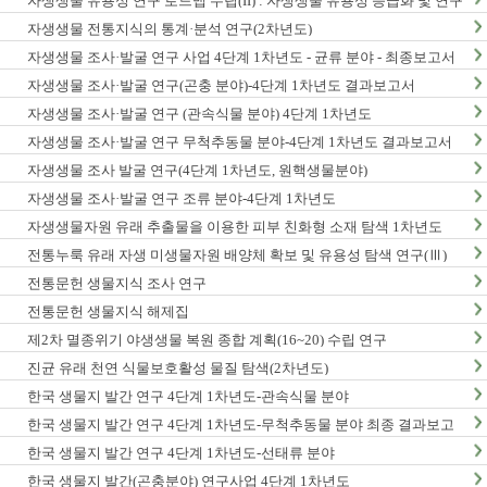
자생생물 유용성 연구 로드맵 수립(II) : 자생생물 유용성 등급화 및 연구
종합계획 수립
자생생물 전통지식의 통계·분석 연구(2차년도)
자생생물 조사·발굴 연구 사업 4단계 1차년도 - 균류 분야 - 최종보고서
자생생물 조사·발굴 연구(곤충 분야)-4단계 1차년도 결과보고서
자생생물 조사·발굴 연구 (관속식물 분야) 4단계 1차년도
자생생물 조사·발굴 연구 무척추동물 분야-4단계 1차년도 결과보고서
자생생물 조사 발굴 연구(4단계 1차년도, 원핵생물분야)
자생생물 조사·발굴 연구 조류 분야-4단계 1차년도
자생생물자원 유래 추출물을 이용한 피부 친화형 소재 탐색 1차년도
전통누룩 유래 자생 미생물자원 배양체 확보 및 유용성 탐색 연구(Ⅲ)
전통문헌 생물지식 조사 연구
전통문헌 생물지식 해제집
제2차 멸종위기 야생생물 복원 종합 계획(16~20) 수립 연구
진균 유래 천연 식물보호활성 물질 탐색(2차년도)
한국 생물지 발간 연구 4단계 1차년도-관속식물 분야
한국 생물지 발간 연구 4단계 1차년도-무척추동물 분야 최종 결과보고
서
한국 생물지 발간 연구 4단계 1차년도-선태류 분야
한국 생물지 발간(곤충분야) 연구사업 4단계 1차년도