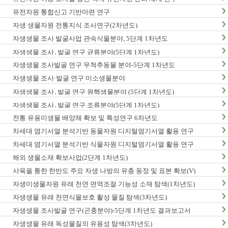
유전자원 통합신고 기반마련 연구
자생 생물자원 전통지식 조사연구(2차년도)
자생생물 조사 발굴사업 관속식물분야, 5단계 1차년도
자생생물 조사․발굴 연구 균류분야(5단계 1차년도)
자생생물 조사발굴 연구 무척추동물 분야-5단계 1차년도
자생생물 조사·발굴 연구 미소생물분야
자생생물 조사․발굴 연구 원핵생물분야 (5단계 1차년도)
자생생물 조사․발굴 연구 조류분야(5단계 1차년도)
전통 유용미생물 배양체 확보 및 특성연구 6차년도
차세대 염기서열 분석기반 동물자원 디지털염기서열 활용 연구
차세대 염기서열 분석기반 식물자원 디지털염기서열 활용 연구
해외 생물소재 확보사업(2단계 1차년도)
사육을 통한 한반도 주요 자생 나방의 유충 동정 및 표본 확보(V)
자생미생물자원 유래 천연 면역조절 기능성 소재 탐색(1차년도)
자생생물 유래 천연식물보호 활성 물질 탐색(3차년도)
자생생물 조사발굴 연구(곤충분야)-5단계 1차년도 결과보고서
자생생물 유래 독성물질의 유용성 탐색(3차년도)