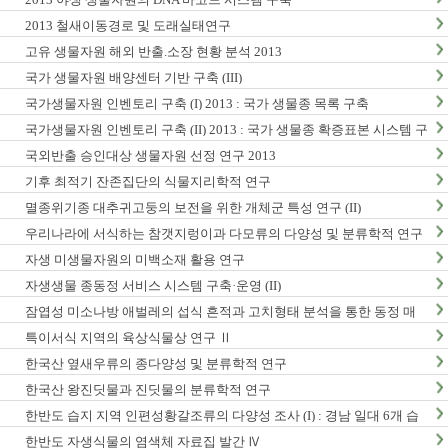
2013 철새이동경로 및 도래실태연구
고유 생물자원 해외 반출.소장 현황 분석 2013
국가 생물자원 배양센터 기반 구축 (III)
국가생물자원 인벤토리 구축 (I) 2013 : 국가 생물종 목록 구축
국가생물자원 인벤토리 구축 (II) 2013 : 국가 생물종 확증표본 시스템 구
축
국외반출 승인대상 생물자원 선정 연구 2013
기후 최적기 잔존집단의 식물지리학적 연구
멸종위기종 대추귀고둥의 보전을 위한 개체군 특성 연구 (II)
우리나라에 서식하는 참갯지렁이과 다모류의 다양성 및 분류학적 연구
(I)
자생 미생물자원의 미백소재 활용 연구
자생생물 종동정 서비스 시스템 구축·운영 (II)
잠엽성 미소나방 애벌레의 섭식 흔적과 고치형태 분석을 통한 동정 매
뉴얼 개발 및 생활사 연구
특이서식 지역의 육상식물상 연구 Ⅱ
한국산 옆새우류의 종다양성 및 분류학적 연구
한국산 왕진딧물과 진딧물의 분류학적 연구
한반도 습지 지역 인편성황갈조류의 다양성 조사 (I) : 경남 일대 6개 습
지 지역 조사
한반도 자생식물의 염색체 자료집 발간 Ⅳ