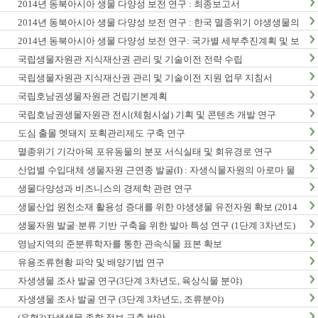
2014년 동북아시아 생물 다양성 보전 연구 : 최종보고서
2014년 동북아시아 생물 다양성 보전 연구 : 한국 멸종위기 야생생물의
동북아시아 분포현황
2014년 동북아시아 생물 다양성 보전 연구: 국가별 세부추진계획 및 보
전정책지원 전략보고서
국립생물자원관 지식재산권 관리 및 기술이전 전략 수립
국립생물자원관 지식재산권 관리 및 기술이전 지원 업무 지침서
국립호남권생물자원관 건립기본계획
국립호남권생물자원관 전시(체험시설) 기획 및 콘텐츠 개발 연구
도심 출몰 멧돼지 포획관리제도 구축 연구
멸종위기 기각아목 포유동물의 분포 서식실태 및 회유경로 연구
산업별 수입대체 생물자원 근연종 발굴(I) : 자생식물자원의 아로마 물
질 탐색 및 발굴
생물다양성과 비즈니스의 경제학 관련 연구
생물산업 원천소재 활용성 증대를 위한 야생생물 유전자원 확보 (2014
년)
생물자원 발굴·분류 기반 구축을 위한 발아 특성 연구 (1단계 3차년도)
영남지역의 준분류학자를 통한 관속식물 표본 확보
유용조류현황 파악 및 배양기법 연구
자생생물 조사 발굴 연구(3단계 3차년도, 육상식물 분야)
자생생물 조사 발굴 연구 (3단계 3차년도, 조류분야)
(유형?)자생생물 종합 정보 구축 방안