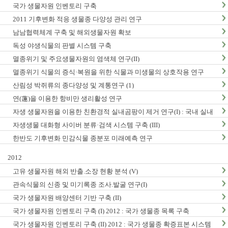
국가 생물자원 인벤토리 구축
2011 기후변화 적응 생물종 다양성 관리 연구
남남협력체계 구축 및 해외생물자원 확보
독성 야생식물의 판별 시스템 구축
멸종위기 및 주요생물자원의 염색체 연구(II)
멸종위기 식물의 증식·복원을 위한 식물과 미생물의 상호작용 연구
산림성 박쥐류의 종다양성 및 계통연구 (1)
연(蓮)을 이용한 항비만 생리활성 연구
자생 생물자원을 이용한 친환경적 실내곰팡이 제거 연구(I) : 국내 실내
곰팡이 현황 및 검출법 개발
자생생물 대화형 사이버 분류·검색 시스템 구축 (III)
한반도 기후변화 민감식물 종분포 미래예측 연구
2012
고유 생물자원 해외 반출.소장 현황 분석 (V)
관속식물의 신종 및 미기록종 조사.발굴 연구(I)
국가 생물자원 배양센터 기반 구축 (II)
국가 생물자원 인벤토리 구축 (I) 2012 : 국가 생물종 목록 구축
국가 생물자원 인벤토리 구축 (II) 2012 : 국가 생물종 확증표본 시스템