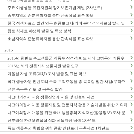
주요 야생생물 유전자원의 장기보존기법 개발 (2차년도)
중부지역의 준분류학자를 통한 관속식물 표본 확보
한국 적색자료집 발간 연구 최종보고서(거미 분야 적색자료집 발간 및
적색목록집 영문판 개정)
향토 식재료 야생화 발굴 및 특성 분석
호남지역의 준분류학자를 통한 관속식물 표본 확보
2015
2015년 한반도 주요생물군 계통수 작성-한반도 서식 고하목의 계통수
작성 및 DNA바코드 연구 (1차년도) 최종 결과보고서
2015년 해외 전통지식 생물자원 발굴 연구
겨울철 자생 조류(藻類) 조사.발굴 및 표본 확보
국가 생물자원 인벤토리 구축-무척추동물 종 목록집 발간 사업(무척추
동물-Ⅵ,Ⅶ)
균류 종목록 검토 및 목록집 발간
나고야의정서 대응 생물산업계 지원 및 컨설팅 사업
나고야의정서 대응 생물자원 및 전통지식 활용 기술개발을 위한 기획과
제
나고야의정서 대응을 위한 국내 생물종의 지식재산(활용정보) 조사·분
석 연구(3차년도)
난분해성 환경오염물질 정화 생물자원 탐색 1차년도
독도 생물주권 확립을 위한 종합 인벤토리 구축사업 1차년도