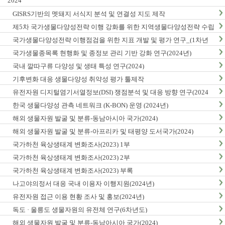
2024
GISRS기반의 멧돼지 서식지 분석 및 연결성 지도 제작
제5차 국가생물다양성전략 이행 강화를 위한 지역생물다양성전략 수립
및 이행 방안 연구
국가생물다양성전략 이행점검을 위한 지표 개발 및 평가 연구_(1차년
도)
국가생물종목록 현행화 및 종정보 관리 기반 강화 연구(2024년)
국내 깔따구류 다양성 및 생태 특성 연구(2024)
기후변화 대응 생물다양성 취약성 평가 툴제작
유전자원 디지털염기서열정보(DSI) 쟁점분석 및 대응 방향 연구(2024
년)
한국 생물다양성 관측 네트워크 (K-BON) 운영 (2024년)
해외 생물자원 발굴 및 분류-동남아시아 국가(2024)
해외 생물자원 발굴 및 분류-아프리카 및 태평양 도서국가(2024)
국가하천 육상생태계 변화조사(2023) 1부
국가하천 육상생태계 변화조사(2023) 2부
국가하천 육상생태계 변화조사(2023) 부록
나고야의정서 대응 국내 이용자 이행지원(2024년)
유전자원 접근 이용 현황 조사 및 홍보(2024년)
독도 · 울릉도 생물자원의 유전체 연구(6차년도)
해외 생물자원 발굴 및 분류-동남아시아 국가(2024)