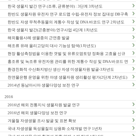
한국 생물지 발간 연구 (조류, 균류분야) : 3단계 3차년도
한반도 생물자원 유전자 연구 로드맵 수립-유전자 정보 집대성 DB구축
(1차년도)
한반도 자생 무척추동물의 계통수 작성 및 DNA 바코드 연구 2차년도
한국 생물지 발간(곤충분야) 연구사업 4단계 1차년도
해외활용사례 생물종의 근연종 발굴
해조류 유래 올리고당의 대사 기능성 탐색(1차년도)
현장 활성측정법을 이용한 갯벌 및 유류오염토양 정화용 고효율 신규
미생물자원 발굴-3차년도
홍조류 및 녹조류 유전자원 관리를 위한 계통수 작성 및 DNA 바코드 연
구 2단계 1차년도
환경친화적 수산화지방산 생산 자생 미생물자원 발굴-3차년도
천연물은행 운영을 위한 야생 생물자원 생리활성 평가(2단계 2차년도)
2014년 동남아시아 생물다양성 보전·연구
2016
2016년 해외 전통지식 생물자원 발굴 연구
2016년 해외 생물다양성 보전 연구
겨울철 자생생물 조사.발굴 및 표본 확보
국내 자생생물 독성물질의 상용화 소재개발 연구 1년차