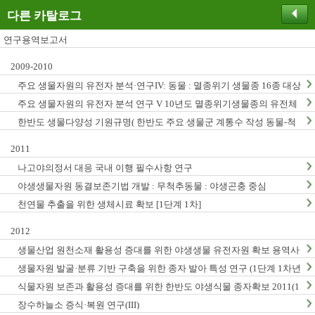
다른 카탈로그
연구용역보고서
2009-2010
주요 생물자원의 유전자 분석·연구IV: 동물 : 멸종위기 생물종 16종 대상
주요 생물자원의 유전자 분석 연구 V 10년도 멸종위기생물종의 유전체
연구
한반도 생물다양성 기원규명( 한반도 주요 생물군 계통수 작성 동물-척
추동물, 곤충, 무척추동물)
2011
나고야의정서 대응 국내 이행 필수사항 연구
야생생물자원 동결보존기법 개발 : 무척추동물 : 야생곤충 중심
천연물 추출을 위한 생체시료 확보 [1단계 1차]
2012
생물산업 원천소재 활용성 증대를 위한 야생생물 유전자원 확보 용역사
업 (2012년)
생물자원 발굴·분류 기반 구축을 위한 종자 발아 특성 연구 (1단계 1차년
도)
식물자원 보존과 활용성 증대를 위한 한반도 야생식물 종자확보 2011(1
단계1차년도)
장수하늘소 증식·복원 연구(III)