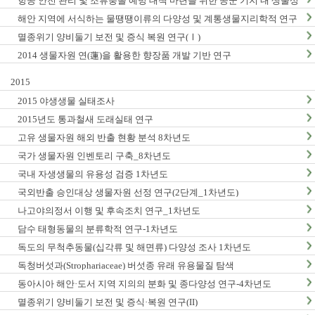
항공 안전 관리 및 조류충돌 예방 대책 마련을 위한 공군 기지 내 생물상
조사_1차년도
해안 지역에 서식하는 물땡땡이류의 다양성 및 계통생물지리학적 연구
_1차년도
멸종위기 양비둘기 보전 및 증식 복원 연구(Ⅰ)
2014 생물자원 연(蓮)을 활용한 향장품 개발 기반 연구
2015
2015 야생생물 실태조사
2015년도 통과철새 도래실태 연구
고유 생물자원 해외 반출 현황 분석 8차년도
국가 생물자원 인벤토리 구축_8차년도
국내 자생생물의 유용성 검증 1차년도
국외반출 승인대상 생물자원 선정 연구(2단계_1차년도)
나고야의정서 이행 및 후속조치 연구_1차년도
담수 태형동물의 분류학적 연구-1차년도
독도의 무척추동물(십각류 및 해면류) 다양성 조사 1차년도
독청버섯과(Strophariaceae) 버섯종 유래 유용물질 탐색
동아시아 해안·도서 지역 지의의 분화 및 종다양성 연구-4차년도
멸종위기 양비둘기 보전 및 증식·복원 연구(II)