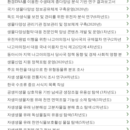
환경DNA를 이용한 수생태계 종다양성 분석 기반 연구 결과보고서
국가 생물다양성 정보공유체계 구축운영(2020년)
독도 자생식물 보전 및 관리를 위한 유전자 분석 연구(6차년도)
생물다양성 관리기관 정보관리 및 정보체계 구축(2020년)
생물다양성협약 대응 전문인력 양성 콘텐츠 개발 및 운영(1차년도)
유전자원법 이행을 위한 나고야의정서 당사국의 규제절차 연구(2차년
도)
나고야의정서 대응 국내 이용자 인식 제고(2단계 4차년도)
동아시아 지역 나고야의정서 당사국 정책 동향 및 경제·사회적 영향 분
석 최종보고서
생물산업 지원 정책포럼 운영(2020년도)
주요 하천을 대상으로 한 유형동물류 분포 조사
자생 생물자원 전통지식 조사 연구(4차년도)
한국 수조류 중요 서식지 목록 작성
공생미생물 상호작용 기반 남세균 생장조절 유용성 탐색 (3차년도)
자생미생물자원 유래 천연 면역조절 기능성 소재 탐색(3차년도)
자생생물 유래 난분해성 고분자물질 분해 효소 탐색 (2차년도)
자생생물 유래 독성물질의 유용성 탐색(5차년도)
자생생물 유래 천연식물보호활성 물질 탐색(5차년도)
자생생물 유전체 연구 정보 분석