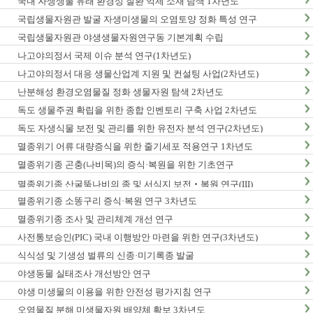
국내 자생생물 유래 환경성 질환 억제 소재 탐색 1차년도
국립생물자원관 발굴 자생미생물의 오염토양 정화 특성 연구
국립생물자원관 야생생물자원연구동 기본계획 수립
나고야의정서 국제 이슈 분석 연구(1차년도)
나고야의정서 대응 생물산업계 지원 및 컨설팅 사업(2차년도)
난분해성 환경오염물질 정화 생물자원 탐색 2차년도
독도 생물주권 확립을 위한 종합 인벤토리 구축 사업 2차년도
독도 자생식물 보전 및 관리를 위한 유전자 분석 연구(2차년도)
멸종위기 어류 대량증식을 위한 줄기세포 적용연구 1차년도
멸종위기종 곤충(나비목)의 증식·복원을 위한 기초연구
멸종위기종 산굴뚝나비의 종 및 서식지 보전‧복원 연구(III)
멸종위기종 소똥구리 증식·복원 연구 3차년도
멸종위기종 조사 및 관리체계 개선 연구
사전통보승인(PIC) 국내 이행방안 마련을 위한 연구(3차년도)
식식성 및 기생성 벌류의 신종·미기록종 발굴
야생동물 실태조사 개선방안 연구
야생 미생물의 이용을 위한 안전성 평가지침 연구
오염물질 분해 미생물자원 배양체 확보 3차년도