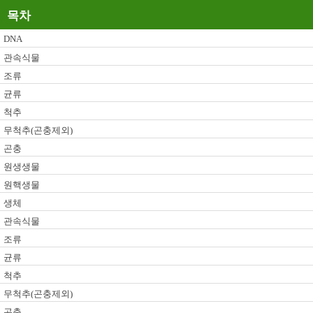
목차
DNA
관속식물
조류
균류
척추
무척추(곤충제외)
곤충
원생생물
원핵생물
생체
관속식물
조류
균류
척추
무척추(곤충제외)
곤충