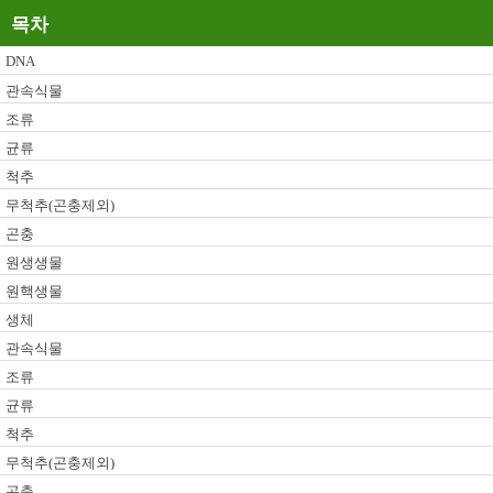
목차
DNA
관속식물
조류
균류
척추
무척추(곤충제외)
곤충
원생생물
원핵생물
생체
관속식물
조류
균류
척추
무척추(곤충제외)
곤충