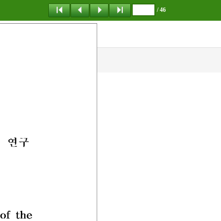
/ 46
탐 색
책갈피
이 동