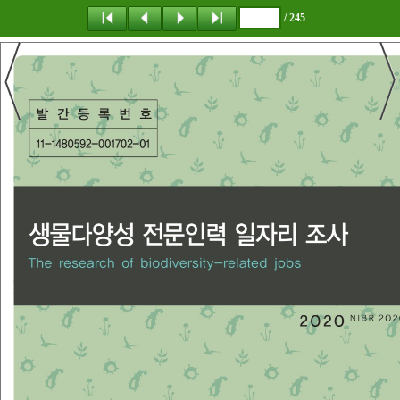
/ 245
탐 색
책갈피
이 동