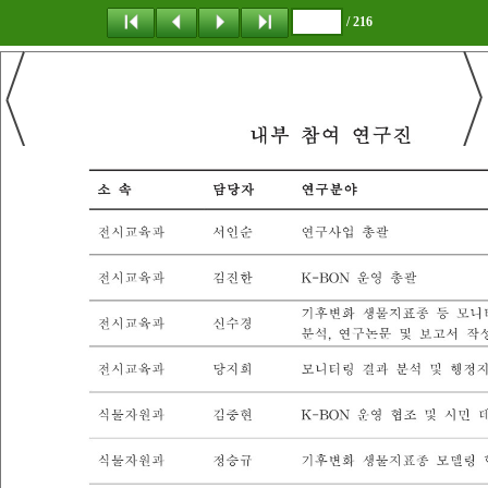
/ 216
탐 색
책갈피
이 동