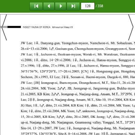
/ 358
탐 색
책갈피
이 동