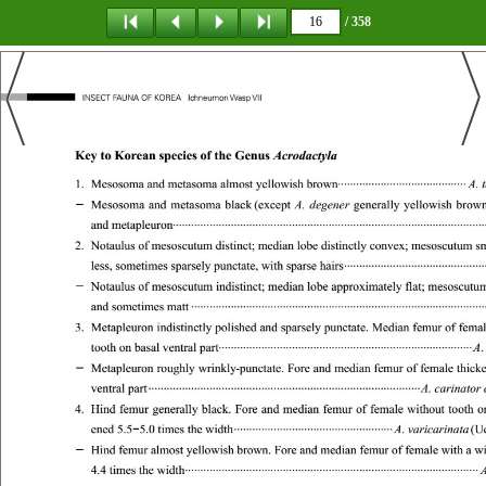
/ 358
탐 색
책갈피
이 동