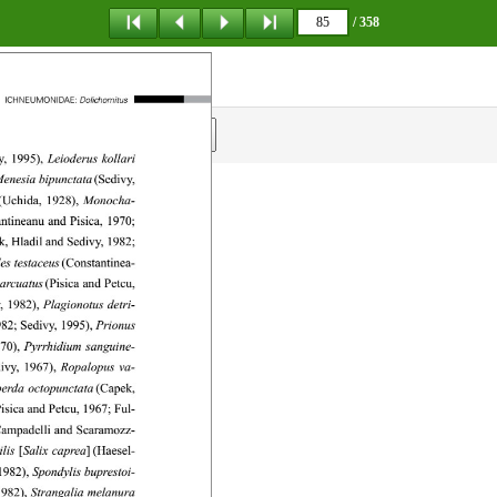
/ 358
탐 색
책갈피
이 동