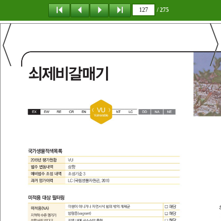
/ 275
탐 색
책갈피
이 동