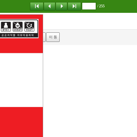
/ 255
탐 색
책갈피
이 동