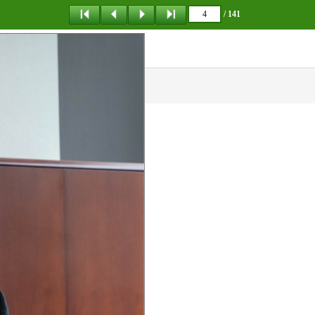
/ 141
탐 색
책갈피
이 동