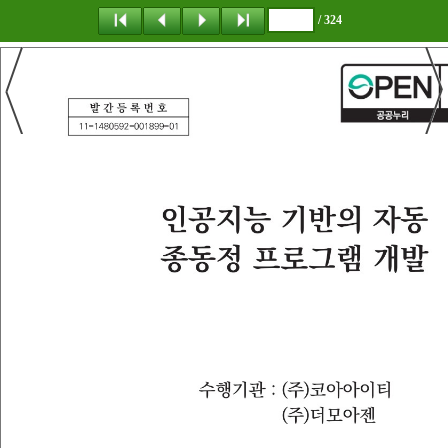
/ 324
탐 색
책갈피
이 동