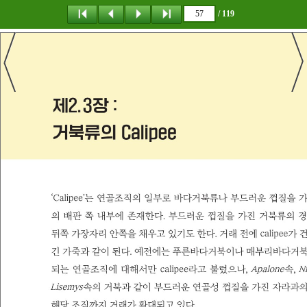
/ 119
탐 색
책갈피
이 동
다운로드