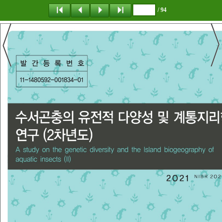
/ 94
탐 색
책갈피
이 동