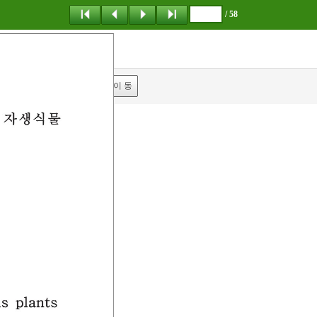
/ 58
탐 색
책갈피
이 동