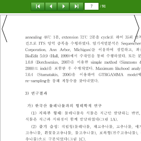
/ 91
탐 색
책갈피
이 동