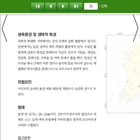
/ 179
탐 색
책갈피
이 동