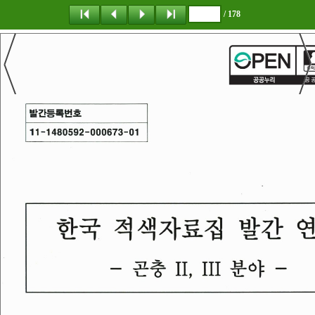
/ 178
탐 색
책갈피
이 동