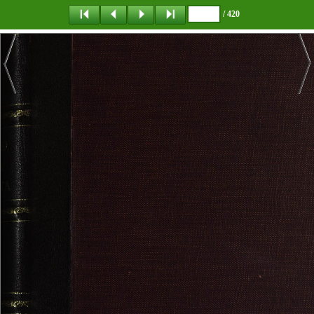
/ 420
탐 색
책갈피
이 동