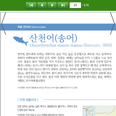
/ 174
탐 색
책갈피
이 동
다운로드