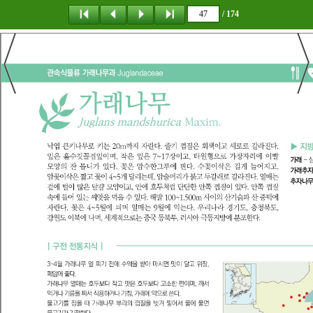
/ 174
탐 색
책갈피
이 동
다운로드