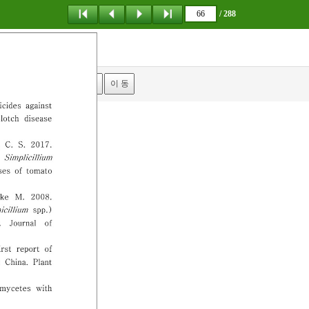
/ 288
탐 색
책갈피
이 동