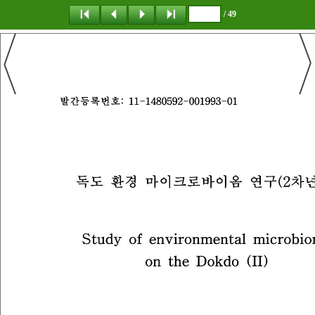
/ 49
탐 색
책갈피
이 동