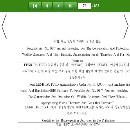
/ 852
탐 색
책갈피
이 동