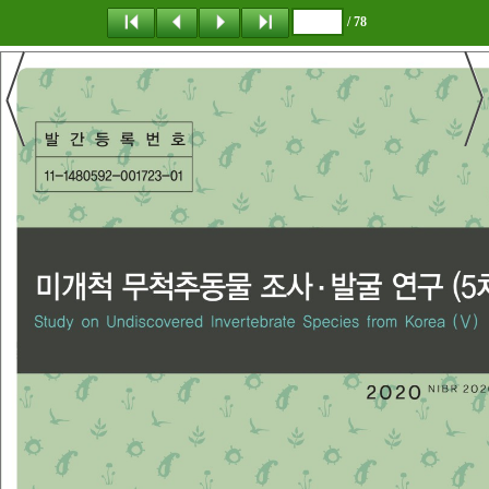
/ 78
탐 색
책갈피
이 동