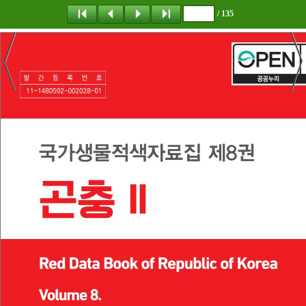
/ 135
탐 색
책갈피
이 동