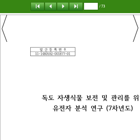
/ 73
탐 색
책갈피
이 동