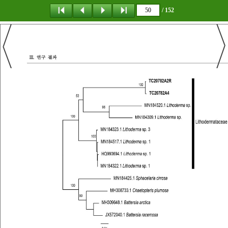
/ 152
탐 색
책갈피
이 동