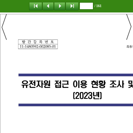
/ 161
탐 색
책갈피
이 동