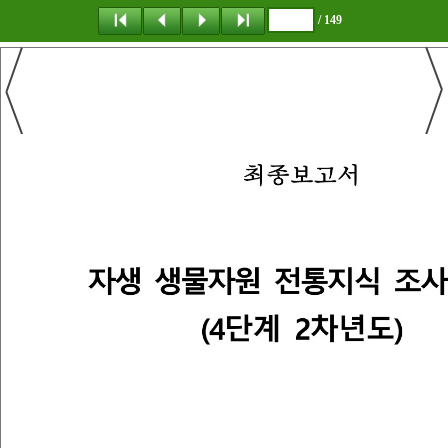
/ 149
탐 색
책갈피
이 동