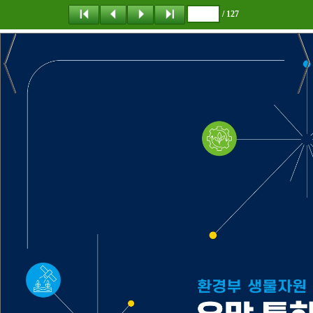
/ 127
탐 색
책갈피
이 동