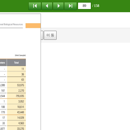
/ 158
탐 색
책갈피
이 동