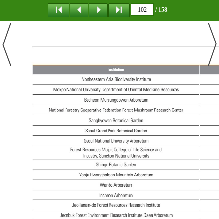
/ 158
탐 색
책갈피
이 동