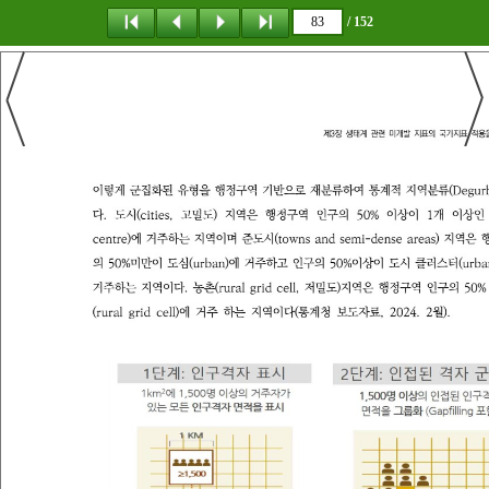
/ 152
탐 색
책갈피
이 동