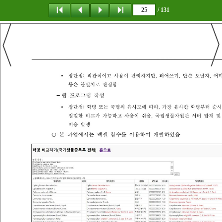
/ 131
탐 색
책갈피
이 동