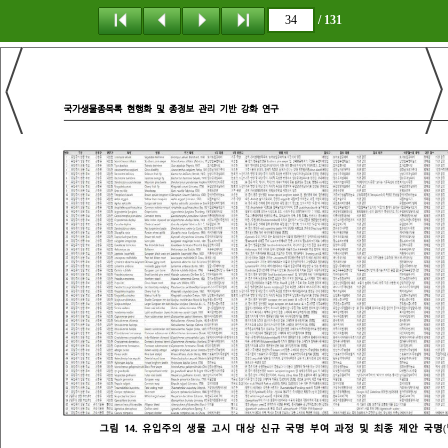
/ 131
탐 색
책갈피
이 동