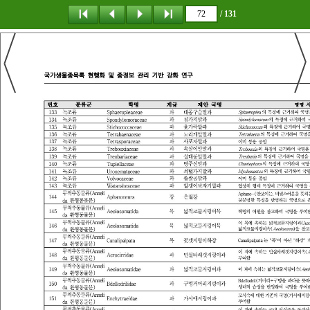
/ 131
탐 색
책갈피
이 동