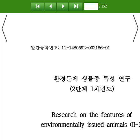
/ 152
탐 색
책갈피
이 동